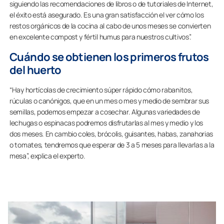
siguiendo las recomendaciones de libros o de tutoriales de Internet,
el éxito está asegurado. Es una gran satisfacción el ver cómo los
restos orgánicos de la cocina al cabo de unos meses se convierten
en excelente compost y fértil humus para nuestros cultivos”.
Cuándo se obtienen los primeros frutos
del huerto
“Hay hortícolas de crecimiento súper rápido cómo rabanitos,
rúculas o canónigos, que en un mes o mes y medio de sembrar sus
semillas, podemos empezar a cosechar. Algunas variedades de
lechugas o espinacas podremos disfrutarlas al mes y medio y los
dos meses. En cambio coles, brócolis, guisantes, habas, zanahorias
o tomates, tendremos que esperar de 3 a 5 meses para llevarlas a la
mesa”, explica el experto.