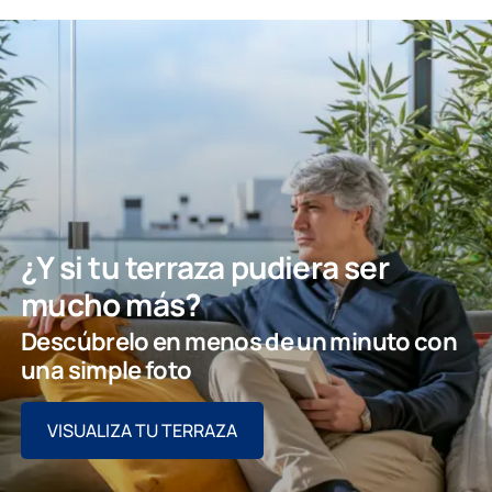
¿Y si tu terraza pudiera ser
mucho más?
Descúbrelo en menos de un minuto con
una simple foto
VISUALIZA TU TERRAZA