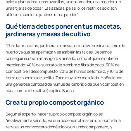
paleta plantadora, unas azadillas, un escardador, una regadera, o
unas tijeras de podar. Las azadas, palas, o los rastrillos solo son
útiles en huertos o jardines más grandes”.
Qué tierra debes poner en tus macetas,
jardineras y mesas de cultivo
“
Para las macetas, jardineras o mesas de cultivo no sirve la tierra de
huerto ya que se apelmaza y se asfixian las raíces. Debemos
conseguir sustrato más ligero y aireado, como el que se obtiene
mezclando: 40% de sustrato de siembra o fibra de coco, 30% de
compost bien descompuesto, 20% de humus de lombriz, y 10 % de
tierra de huerto o de perlita. Todo muy bien mezclado. Y añadiendo
una generosa cantidad de humus de lombriz o de buen compost en
cada cambio de cultivo”, explica Bueno.
Crea tu propio compost orgánico
Según el experto, hacer tu propio compost orgánico es
“relativamente sencillo, ya que podemos ubicar en un rincón de la
terraza un compostero doméstico o un lumbricompostero, y