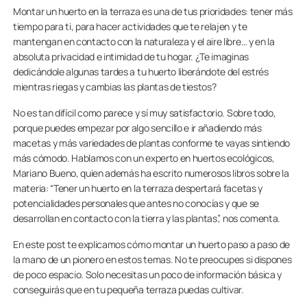
Montar un huerto en la terraza es una de tus prioridades: tener más
tiempo para ti, para hacer actividades que te relajen y te
mantengan en contacto con la naturaleza y el aire libre… y en la
absoluta privacidad e intimidad de tu hogar. ¿Te imaginas
dedicándole algunas tardes a tu huerto liberándote del estrés
mientras riegas y cambias las plantas de tiestos?
No es tan difícil como parece y sí muy satisfactorio. Sobre todo,
porque puedes empezar por algo sencillo e ir añadiendo más
macetas y más variedades de plantas conforme te vayas sintiendo
más cómodo. Hablamos con un experto en huertos ecológicos,
Mariano Bueno, quien además ha escrito numerosos libros sobre la
materia: “Tener un huerto en la terraza despertará facetas y
potencialidades personales que antes no conocías y que se
desarrollan en contacto con la tierra y las plantas”, nos comenta.
En este post te explicamos cómo montar un huerto paso a paso de
la mano de un pionero en estos temas. No te preocupes si dispones
de poco espacio. Solo necesitas un poco de información básica y
conseguirás que en tu pequeña terraza puedas cultivar.