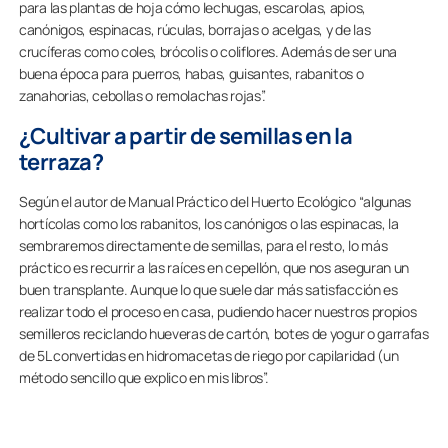
para las plantas de hoja cómo lechugas, escarolas, apios,
canónigos, espinacas, rúculas, borrajas o acelgas, y de las
crucíferas como coles, brócolis o coliflores. Además de ser una
buena época para puerros, habas, guisantes, rabanitos o
zanahorias, cebollas o remolachas rojas”.
¿Cultivar a partir de semillas en la
terraza?
Según el autor de
Manual Práctico del Huerto Ecológico
“algunas
hortícolas como los rabanitos, los canónigos o las espinacas, la
sembraremos directamente de semillas, para el resto, lo más
práctico es recurrir a las raíces en cepellón, que nos aseguran un
buen transplante. Aunque lo que suele dar más satisfacción es
realizar todo el proceso en casa, pudiendo hacer nuestros propios
semilleros reciclando hueveras de cartón, botes de yogur o garrafas
de 5L convertidas en hidromacetas de riego por capilaridad (un
método sencillo que explico en mis libros”.