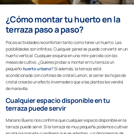
¿Cómo montar tu huerto en la
terraza paso a paso?
Pocas actividades reconfortan tanto como tener un huerto. Las
posibilidades son infinitas. Cualquier pared se puede convertir en un
huerto vertical. Cualquier esquina en una mini-parcela con las
mesas de cultivo. ¿Quieres probar a montar en tu terraza un
pequeño
huerto urbano
? Si además, la terraza está
acondicionada con cortinas de cristal Lumon, al cerrar las hojas de
cristal crearás un efecto invernadero que a las plantas les vendrá
de maravilla.
Cualquier espacio disponible en tu
terraza puede servir
Mariano Bueno nos confirma que cualquier espacio disponible en la
terraza puede servir. Si la terraza es muy pequeña podemos cultivar
en alguna maceta o jardinera que se adapten, y si disponemos de