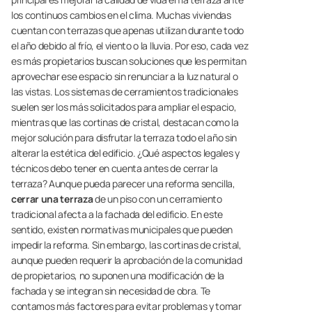
los continuos cambios en el clima. Muchas viviendas
cuentan con terrazas que apenas utilizan durante todo
el año debido al frío, el viento o la lluvia. Por eso, cada vez
es más propietarios buscan soluciones que les permitan
aprovechar ese espacio sin renunciar a la luz natural o
las vistas. Los sistemas de cerramientos tradicionales
suelen ser los más solicitados para ampliar el espacio,
mientras que las cortinas de cristal, destacan como la
mejor solución para disfrutar la terraza todo el año sin
alterar la estética del edificio. ¿Qué aspectos legales y
técnicos debo tener en cuenta antes de cerrar la
terraza? Aunque pueda parecer una reforma sencilla,
cerrar una terraza
de un piso con un cerramiento
tradicional afecta a la fachada del edificio. En este
sentido, existen normativas municipales que pueden
impedir la reforma. Sin embargo, las cortinas de cristal,
aunque pueden requerir la aprobación de la comunidad
de propietarios, no suponen una modificación de la
fachada y se integran sin necesidad de obra. Te
contamos más factores para evitar problemas y tomar