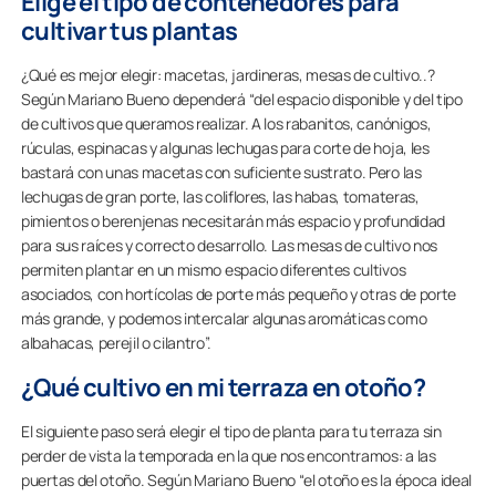
Elige el tipo de contenedores para
cultivar tus plantas
¿Qué es mejor elegir: macetas, jardineras, mesas de cultivo..?
Según Mariano Bueno dependerá “del espacio disponible y del tipo
de cultivos que queramos realizar. A los rabanitos, canónigos,
rúculas, espinacas y algunas lechugas para corte de hoja, les
bastará con unas macetas con suficiente sustrato. Pero las
lechugas de gran porte, las coliflores, las habas, tomateras,
pimientos o berenjenas necesitarán más espacio y profundidad
para sus raíces y correcto desarrollo. Las mesas de cultivo nos
permiten plantar en un mismo espacio diferentes cultivos
asociados, con hortícolas de porte más pequeño y otras de porte
más grande, y podemos intercalar algunas aromáticas como
albahacas, perejil o cilantro”.
¿Qué cultivo en mi terraza en otoño?
El siguiente paso será elegir el tipo de planta para tu terraza sin
perder de vista la temporada en la que nos encontramos: a las
puertas del otoño. Según Mariano Bueno “el otoño es la época ideal