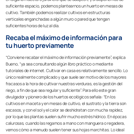
suficiente espacio, podemos plantearnos un huerto en mesas de
cultivo. También podemos realizar cultivos en estructuras
verticales enganchadas a algún muro o pared que tengan
suficientes horas de luz al día.
Recaba el máximo de información para
tu huerto previamente
“Conviene recabar el máximo de información previamente”, explica
Bueno, “ya sea consultando algún libro práctico o mediante
tutoriales de internet. Cultivar en casa es relativamente sencillo. Lo
único realmente complicado y que suele ser motivo de los mayores
fracasos a la hora de cultivar nuestras verduras, es la gestión del
riego, a fin de que sea regular y suficiente”. Para ello este gran
divulgador y pionero de los huertos ecológicos señala: “En los
cultivos en maceta y en mesas de cultivo, el sustrato y la tierra son
escasos, y con el sol y el calor se deshidratan con mucha rapidez,
por lo que las plantas suelen sufrir mucho estrés hídrico. En épocas
calurosas, cuando las regamos a mano con manguera o regadera,
vemos cómo a menudo suelen tener sus hojas marchitas. Lo ideal