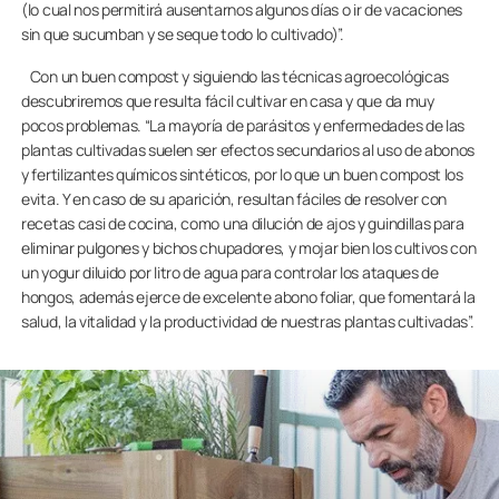
(lo cual nos permitirá ausentarnos algunos días o ir de vacaciones
sin que sucumban y se seque todo lo cultivado)”.
Con un buen compost y siguiendo las técnicas agroecológicas
descubriremos que resulta fácil cultivar en casa y que da muy
pocos problemas. “La mayoría de parásitos y enfermedades de las
plantas cultivadas suelen ser efectos secundarios al uso de abonos
y fertilizantes químicos sintéticos, por lo que un buen compost los
evita. Y en caso de su aparición, resultan fáciles de resolver con
recetas casi de cocina, como una dilución de ajos y guindillas para
eliminar pulgones y bichos chupadores, y mojar bien los cultivos con
un yogur diluido por litro de agua para controlar los ataques de
hongos, además ejerce de excelente abono foliar, que fomentará la
salud, la vitalidad y la productividad de nuestras plantas cultivadas”.