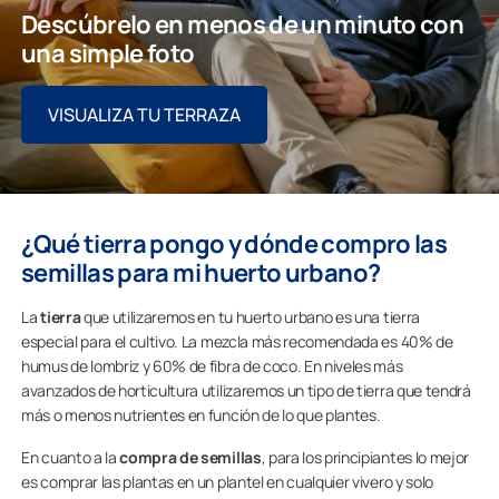
Descúbrelo en menos de un minuto con
una simple foto
VISUALIZA TU TERRAZA
¿Qué tierra pongo y dónde compro las
semillas para mi huerto urbano?
La
tierra
que utilizaremos en tu huerto urbano es una tierra
especial para el cultivo. La mezcla más recomendada es 40% de
humus de lombriz y 60% de fibra de coco. En niveles más
avanzados de horticultura utilizaremos un tipo de tierra que tendrá
más o menos nutrientes en función de lo que plantes.
En cuanto a la
compra de semillas
, para los principiantes lo mejor
es comprar las plantas en un plantel en cualquier vivero y solo