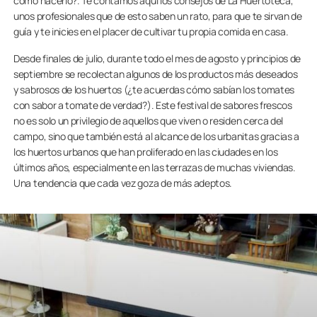
cómo hacerlo?. Te contamos aquí los consejos de La Huertoteca,
unos profesionales que de esto saben un rato, para que te sirvan de
guía y te inicies en el placer de cultivar tu propia comida en casa.
Desde finales de julio, durante todo el mes de agosto y principios de
septiembre se recolectan algunos de los productos más deseados
y sabrosos de los huertos (¿te acuerdas cómo sabían los tomates
con sabor a tomate de verdad?). Este festival de sabores frescos
no es solo un privilegio de aquellos que viven o residen cerca del
campo, sino que también está al alcance de los urbanitas gracias a
los huertos urbanos que han proliferado en las ciudades en los
últimos años, especialmente en las terrazas de muchas viviendas.
Una tendencia que cada vez goza de más adeptos.