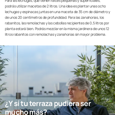
Para las lechugas, que tienen raíces pequeñas y superficiales,
podrás utilizar macetas de 2 litros. Una idea es plantar unas ocho
lechugas y espinacas juntas en una maceta de 35 cm de diámetro y
de unos 20 centímetros de profundidad. Para las zanahorias, los
rabanitos, las remolachas y las cebollas recipientes de 0,5 litros por
planta estará bien. Podrás mezclar en la misma jardinera de unos 12
litros rabanitos con remolachas y zanahorias sin mayor problema.
¿Y si tu terraza pudiera ser
mucho más?