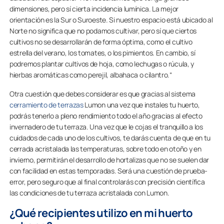
dimensiones, pero sí cierta incidencia lumínica. La mejor
orientación es la Sur o Suroeste. Si nuestro espacio está ubicado al
Norte no significa que no podamos cultivar, pero sí que ciertos
cultivos no se desarrollarán de forma óptima, como el cultivo
estrella del verano, los tomates, o los pimientos. En cambio, sí
podremos plantar cultivos de hoja, como lechugas o rúcula, y
hierbas aromáticas como perejil, albahaca o cilantro.“
Otra cuestión que debes considerar es que gracias al sistema
cerramiento de terrazas
Lumon una vez que instales tu huerto,
podrás tenerlo a pleno rendimiento todo el año gracias al efecto
invernadero de tu terraza. Una vez que le cojas el tranquillo a los
cuidados de cada uno de los cultivos, te darás cuenta de que en tu
cerrada acristalada las temperaturas, sobre todo en otoño y en
invierno, permitirán el desarrollo de hortalizas que no se suelen dar
con facilidad en estas temporadas. Será una cuestión de prueba-
error, pero seguro que al final controlarás con precisión científica
las condiciones de tu terraza acristalada con Lumon.
¿Qué recipientes utilizo en mi huerto