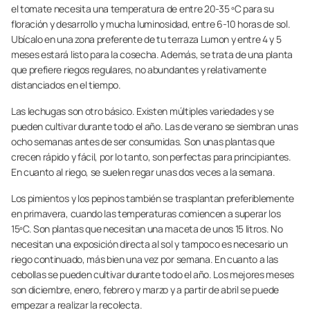
el tomate necesita una temperatura de entre 20-35 ºC para su
floración y desarrollo y mucha luminosidad, entre 6-10 horas de sol.
Ubícalo en una zona preferente de tu terraza Lumon y entre 4 y 5
meses estará listo para la cosecha. Además, se trata de una planta
que prefiere riegos regulares, no abundantes y relativamente
distanciados en el tiempo.
Las lechugas son otro básico. Existen múltiples variedades y se
pueden cultivar durante todo el año. Las de verano se siembran unas
ocho semanas antes de ser consumidas. Son unas plantas que
crecen rápido y fácil, por lo tanto, son perfectas para principiantes.
En cuanto al riego, se suelen regar unas dos veces a la semana.
Los pimientos y los pepinos también se trasplantan preferiblemente
en primavera, cuando las temperaturas comiencen a superar los
15ºC. Son plantas que necesitan una maceta de unos 15 litros. No
necesitan una exposición directa al sol y tampoco es necesario un
riego continuado, más bien una vez por semana. En cuanto a las
cebollas se pueden cultivar durante todo el año. Los mejores meses
son diciembre, enero, febrero y marzo y a partir de abril se puede
empezar a realizar la recolecta.