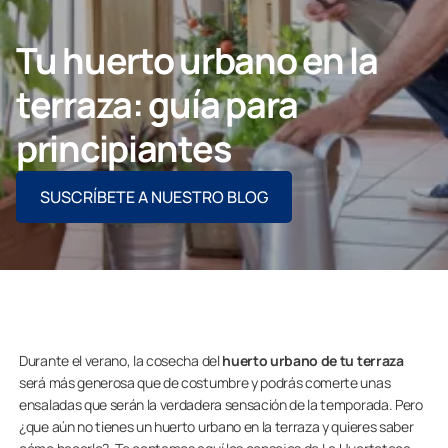
Contacto
Tu huerto urbano en la
terraza: guía para
PIDE ASESORAMIENTO AQUÍ
principiantes
SUSCRÍBETE A NUESTRO BLOG
Profesionales
Grupo Lumon
Tienda Online
Durante el verano, la cosecha del
huerto urbano de tu terraza
será más generosa que de costumbre y podrás comerte unas
ensaladas que serán la verdadera sensación de la temporada. Pero
¿que aún no tienes un huerto urbano en la terraza y quieres saber