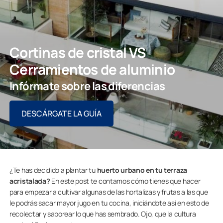
Cortinas de cristal VS
Cerramientos de aluminio
Infórmate sobre las diferencias
DESCÁRGATE LA GUÍA
¿Te has decidido a plantar tu
huerto urbano en tu terraza
acristalada?
En este post te contamos cómo tienes que hacer
para empezar a cultivar algunas de las hortalizas y frutas a las que
le podrás sacar mayor jugo en tu cocina, iniciándote así en esto de
recolectar y saborear lo que has sembrado. Ojo, que la cultura