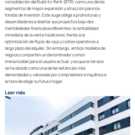
consolidación del Build-to-Rent (BTR) como uno de los
segmentos de mayor expansión y atracción para los
fondos de inversión. Este auge obliga a promotoras y
desarrolladores a diseñar sus proyectos bajo dos
mentalidades financieras diferentes: la rentabilidad
inmediata de la venta tradicional, frente a la
optimización de flujos de caja y costes operativos a
largo plazo del alquiler. Sin embargo, ambos modelos de
negocio comparten un denominador común
irrenunciable para el usuario actual, y es que la terraza
se ha alzado como una de las estancias más
demandadas y valoradas por compradores e inquilinos a
la hora de elegir su futuro hogar.
Leer más