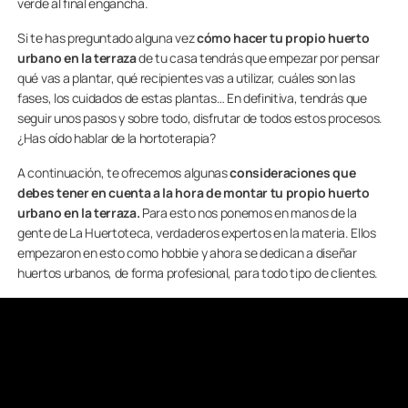
verde al final engancha.
Si te has preguntado alguna vez
cómo hacer tu propio huerto
urbano en la terraza
de tu casa tendrás que empezar por pensar
qué vas a plantar, qué recipientes vas a utilizar, cuáles son las
fases, los cuidados de estas plantas… En definitiva, tendrás que
seguir unos pasos y sobre todo, disfrutar de todos estos procesos.
¿Has oído hablar de la hortoterapia?
A continuación, te ofrecemos algunas
consideraciones que
debes tener en cuenta a la hora de montar tu propio huerto
urbano en la terraza.
Para esto nos ponemos en manos de la
gente de La Huertoteca, verdaderos expertos en la materia. Ellos
empezaron en esto como hobbie y ahora se dedican a diseñar
huertos urbanos, de forma profesional, para todo tipo de clientes.