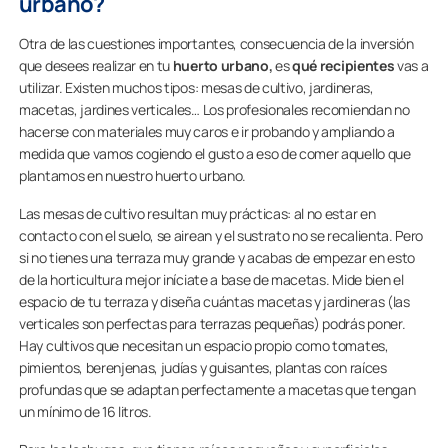
urbano?
Otra de las cuestiones importantes, consecuencia de la inversión
que desees realizar en tu
huerto urbano,
es
qué recipientes
vas a
utilizar. Existen muchos tipos: mesas de cultivo, jardineras,
macetas, jardines verticales… Los profesionales recomiendan no
hacerse con materiales muy caros e ir probando y ampliando a
medida que vamos cogiendo el gusto a eso de comer aquello que
plantamos en nuestro huerto urbano.
Las mesas de cultivo resultan muy prácticas: al no estar en
contacto con el suelo, se airean y el sustrato no se recalienta. Pero
si no tienes una terraza muy grande y acabas de empezar en esto
de la horticultura mejor iníciate a base de macetas. Mide bien el
espacio de tu terraza y diseña cuántas macetas y jardineras (las
verticales son perfectas para terrazas pequeñas) podrás poner.
Hay cultivos que necesitan un espacio propio como tomates,
pimientos, berenjenas, judías y guisantes, plantas con raíces
profundas que se adaptan perfectamente a macetas que tengan
un mínimo de 16 litros.