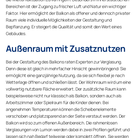
Bereichen ist der Zugang zu frischer Luft und Natur ein wichtiger
Faktor. Hier ermöglicht der Balkon als offener und dennoch privater
Raum viele individuelle Möglichkeiten der Gestaltung und
Bepflanzung. Er steigert die Qualität und somit den Wert eines
Gebäudes.
Außenraum mit Zusatznutzen
Bei der Gestaltung des Balkons raten Experten zur Verglasung.
Denn diese ist gleich in mehrfacher Hinsicht gewinnbringend: Sie
ermöglicht eine ganzjährige Nutzung, da sie sich flexibel je nach
Wetterlage öffnen und schließen lässt. Der Wohnraum wird um eine
vollwertig nutzbare Fläche erweitert. Der zusätzliche Raum kann
beispielsweise nicht nur klassisch als Balkon, sondern auch als
Arbeitszimmer oder Spielraum für die Kinder dienen. Bei
angenehmen Temperaturen können die Scheibenelemente
verschoben und platzsparend an der Seite verstaut werden. Der
Balkon wird so zum offenen Außenbereich. Die rahmenlosen
Verglasungen von Lumon werden dabei in zwei Profilen geführt und
lassen sich nah Bedarf teilweise oder komplett öffnen. Sie werden