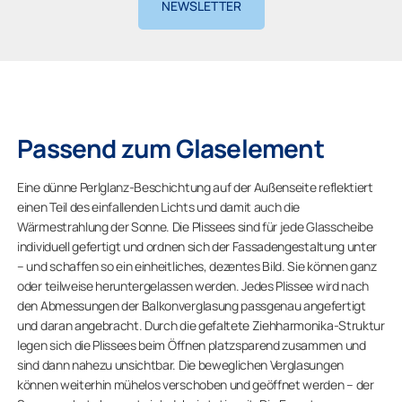
NEWSLETTER
Passend zum Glaselement
Eine dünne Perlglanz-Beschichtung auf der Außenseite reflektiert
einen Teil des einfallenden Lichts und damit auch die
Wärmestrahlung der Sonne. Die Plissees sind für jede Glasscheibe
individuell gefertigt und ordnen sich der Fassadengestaltung unter
– und schaffen so ein einheitliches, dezentes Bild. Sie können ganz
oder teilweise heruntergelassen werden. Jedes Plissee wird nach
den Abmessungen der Balkonverglasung passgenau angefertigt
und daran angebracht. Durch die gefaltete Ziehharmonika-Struktur
legen sich die Plissees beim Öffnen platzsparend zusammen und
sind dann nahezu unsichtbar. Die beweglichen Verglasungen
können weiterhin mühelos verschoben und geöffnet werden – der