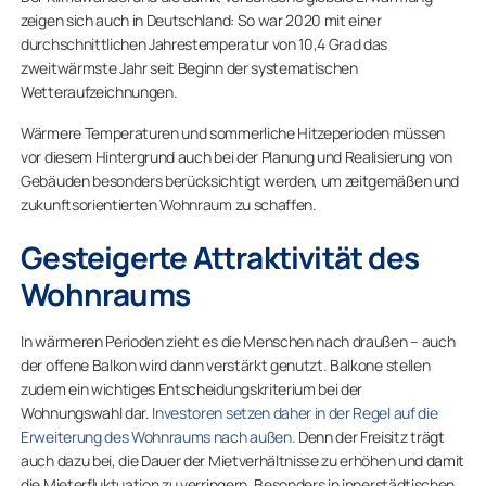
zeigen sich auch in Deutschland: So war 2020 mit einer
durchschnittlichen Jahrestemperatur von 10,4 Grad das
zweitwärmste Jahr seit Beginn der systematischen
Wetteraufzeichnungen.
Wärmere Temperaturen und sommerliche Hitzeperioden müssen
vor diesem Hintergrund auch bei der Planung und Realisierung von
Gebäuden besonders berücksichtigt werden, um zeitgemäßen und
zukunftsorientierten Wohnraum zu schaffen.
Gesteigerte Attraktivität des
Wohnraums
In wärmeren Perioden zieht es die Menschen nach draußen – auch
der offene Balkon wird dann verstärkt genutzt. Balkone stellen
zudem ein wichtiges Entscheidungskriterium bei der
Wohnungswahl dar.
Investoren setzen daher in der Regel auf die
Erweiterung des Wohnraums nach außen
. Denn der Freisitz trägt
auch dazu bei, die Dauer der Mietverhältnisse zu erhöhen und damit
die Mieterfluktuation zu verringern. Besonders in innerstädtischen