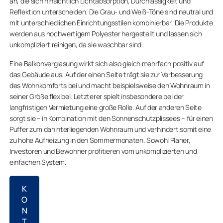
an, die sich hinsichtlich Lichtabsorption, Durchlässigkeit und
Reflektion unterscheiden. Die Grau- und Weiß-Töne sind neutral und
mit unterschiedlichen Einrichtungsstilen kombinierbar. Die Produkte
werden aus hochwertigem Polyester hergestellt und lassen sich
unkompliziert reinigen, da sie waschbar sind.
Eine Balkonverglasung wirkt sich also gleich mehrfach positiv auf
das Gebäude aus. Auf der einen Seite trägt sie zur Verbesserung
des Wohnkomforts bei und macht beispielsweise den Wohnraum in
seiner Größe flexibel. Letzterer spielt insbesondere bei der
langfristigen Vermietung eine große Rolle. Auf der anderen Seite
sorgt sie – in Kombination mit den Sonnenschutzplissees – für einen
Puffer zum dahinterliegenden Wohnraum und verhindert somit eine
zu hohe Aufheizung in den Sommermonaten. Sowohl Planer,
Investoren und Bewohner profitieren vom unkomplizierten und
einfachen System.
K
O
N
T