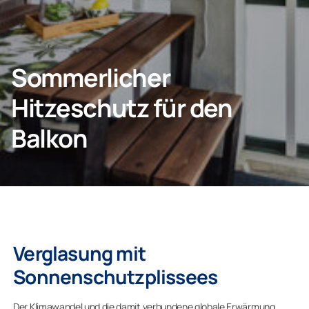
KONTAKT
Sommerlicher
Hitzeschutz für den
Privatkunden
Balkon
Unternehmen
Verglasung mit
Sonnenschutzplissees
Der Klimawandel und die damit verbundene globale Erwärmung