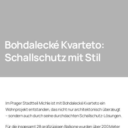
KONTAKT
Bohdalecké Kvarteto:
Privatkunden
Schallschutz mit Stil
Unternehmen
Im Prager Stadtteil Michle ist mit Bohdalecké Kvarteto ein
Wohnprojekt entstanden, das nicht nur architektonisch überzeugt
– sondern auch durch seine durchdachten Schallschutz-Lösungen.
Für die insgesamt 28 großzügigen Balkone wurden über 200 Meter