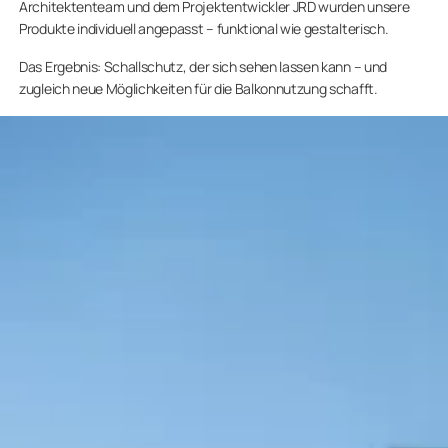
Architektenteam und dem Projektentwickler JRD wurden unsere
Produkte individuell angepasst – funktional wie gestalterisch.
Das Ergebnis: Schallschutz, der sich sehen lassen kann – und
zugleich neue Möglichkeiten für die Balkonnutzung schafft.