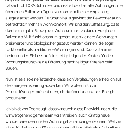
tatsächlich CO2-Schlucker und deshalb sollten alle Wohnungen, die
über einen Balkon verfügen, von nun an mit einer Verglasung
ausgestattet werden. Darüber hinaus gewinnt der Bewohner auch
beträchtlich mehr an Wohnkomfort. Wir sind der Auffassung, dass
durch eine gute Planung der Wohnfunktion, zu der ein verglaster
Balkon als Multifunktionsraum gehört, auch kleinere Wohnungen
preiswerter und ökologischer gebaut werden können, die sogar
funktioneller als traditionelle Wohnungen sind. Das hätte einen
bedeutenden Einfluss auf die stetig steigenden Kosten für den
Wohnungsbau sowie die Förderung nachhaltiger Kriterien beim
Bauen.
Nun ist es also eine Tatsache, dass sich Verglasungen erheblich auf
die Energieeinsparung auswirken. Wir wollen in Kürze
Produktlösungen präsentieren, die darüber hinaus auch Energie
produzieren!
Ich bin davon überzeugt, dass wir durch diese Entwicklungen, die
wir weitgehend gemeinsam vorantreiben, auch künftig neue,
wunderbare Ideen in den Wohnungsbau einbringen können. Welche
Ideen für Balkone und Terrassen haben Sie im Hinterkopf, damit wir