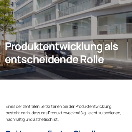
KONTAKT
Produktentwicklung als
Privatkunden
entscheidende Rolle
Unternehmen
Eines der zentralen Leitkriterien bei der Produktentwicklung
besteht darin, dass das Produkt zweckmäßig, leicht zu bedienen,
nachhaltig und ästhetisch ist.