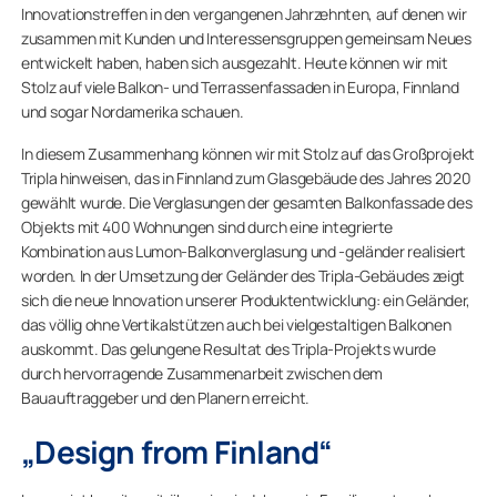
Innovationstreffen in den vergangenen Jahrzehnten, auf denen wir
zusammen mit Kunden und Interessensgruppen gemeinsam Neues
entwickelt haben, haben sich ausgezahlt. Heute können wir mit
Stolz auf viele Balkon- und Terrassenfassaden in Europa, Finnland
und sogar Nordamerika schauen.
In diesem Zusammenhang können wir mit Stolz auf das Großprojekt
Tripla hinweisen, das in Finnland zum Glasgebäude des Jahres 2020
gewählt wurde. Die Verglasungen der gesamten Balkonfassade des
Objekts mit 400 Wohnungen sind durch eine integrierte
Kombination aus Lumon-Balkonverglasung und -geländer realisiert
worden. In der Umsetzung der Geländer des Tripla-Gebäudes zeigt
sich die neue Innovation unserer Produktentwicklung: ein Geländer,
das völlig ohne Vertikalstützen auch bei vielgestaltigen Balkonen
auskommt. Das gelungene Resultat des Tripla-Projekts wurde
durch hervorragende Zusammenarbeit zwischen dem
Bauauftraggeber und den Planern erreicht.
„Design from Finland“