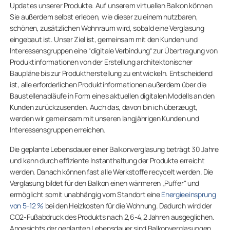
Updates unserer Produkte. Auf unserem virtuellen Balkon können
Sie außerdem selbst erleben, wie dieser zu einem nutzbaren,
schönen, zusätzlichen Wohnraum wird, sobald eine Verglasung
eingebaut ist. Unser Ziel ist, gemeinsam mit den Kunden und
Interessensgruppen eine “digitale Verbindung“ zur Übertragung von
Produktinformationen von der Erstellung architektonischer
Baupläne bis zur Produktherstellung zu entwickeln. Entscheidend
ist, alle erforderlichen Produktinformationen außerdem über die
Baustellenabläufe in Form eines aktuellen digitalen Modells an den
Kunden zurückzusenden. Auch das, davon bin ich überzeugt,
werden wir gemeinsam mit unseren langjährigen Kunden und
Interessensgruppen erreichen.
Die geplante Lebensdauer einer Balkonverglasung beträgt 30 Jahre
und kann durch effiziente Instanthaltung der Produkte erreicht
werden. Danach können fast alle Werkstoffe recycelt werden. Die
Verglasung bildet für den Balkon einen wärmeren „Puffer“ und
ermöglicht somit unabhängig vom Standort eine
Energieeinsprung
von 5-12 %
bei den Heizkosten für die Wohnung. Dadurch wird der
CO2-Fußabdruck des Produkts nach 2,6-4,2 Jahren ausgeglichen.
Angesichts der geplanten Lebensdauer sind Balkonverglasungen