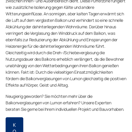
zwischen Innen- und Außenbereich dient. Diese Pufferzone fungiert
wie zusätzliche Isolierung gegen Kälte und andere
Witterungseinflüsse. An sonnigen, aber kalten Tagen erwärmt sich
die Luft auf dem verglasten Balkon und verhindert so eine schnelle
Abkühlung der dahinterliegenden Wohnräume. Darüber hinaus
verringert die Verglasung den Winddruck auf dem Balkon, was
ebenfalls zur Reduzierung der Abkühlung und Einsparungen der
Heizenergie für die dahinterliegenden Wohnräume führt.
Gleichzeitig wird durch die Dreh-/Schiebeverglasung die
Nutzungsdauer des Balkons erheblich verlängert, da die Bewohner
unabhängig von den Wetterbedingungen ihren Balkon genießen
können. Fakt ist: Durch die vielseitigen Einsatzmöglichkeiten
fördern die Balkonverglasungen von Lumon gleichzeitig die positiven
Effekte auf Körper, Geist und Alltag.
Neugierig geworden? Sie möchten mehr über die
Balkonverglasungen von Lumon erfahren? Unsere Experten
beraten Sie gerne bei Ihrem individuellen Projekt und Bauvorhaben.
K
O