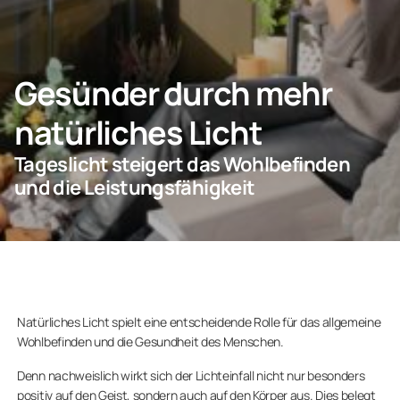
KONTAKT
Gesünder durch mehr
natürliches Licht
Privatkunden
Tageslicht steigert das Wohlbefinden
Unternehmen
und die Leistungsfähigkeit
Natürliches Licht spielt eine entscheidende Rolle für das allgemeine
Wohlbefinden und die Gesundheit des Menschen.
Denn nachweislich wirkt sich der Lichteinfall nicht nur besonders
positiv auf den Geist, sondern auch auf den Körper aus. Dies belegt