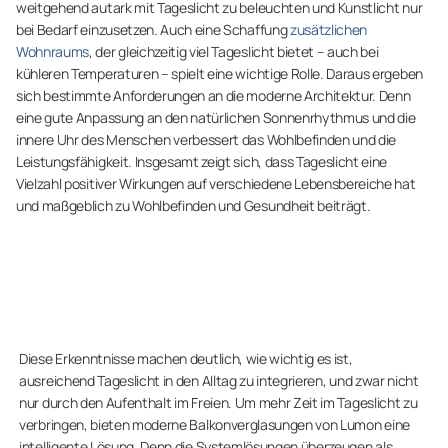
weitgehend autark mit Tageslicht zu beleuchten und Kunstlicht nur
bei Bedarf einzusetzen. Auch eine Schaffung
zusätzlichen
Wohnraums
, der gleichzeitig viel Tageslicht bietet – auch bei
kühleren Temperaturen – spielt eine wichtige Rolle. Daraus ergeben
sich bestimmte Anforderungen an die moderne Architektur. Denn
eine gute Anpassung an den natürlichen Sonnenrhythmus und die
innere Uhr des Menschen verbessert das Wohlbefinden und die
Leistungsfähigkeit. Insgesamt zeigt sich, dass Tageslicht eine
Vielzahl positiver Wirkungen auf verschiedene Lebensbereiche hat
und maßgeblich zu Wohlbefinden und Gesundheit beiträgt.
Diese Erkenntnisse machen deutlich, wie wichtig es ist,
ausreichend Tageslicht in den Alltag zu integrieren, und zwar nicht
nur durch den Aufenthalt im Freien. Um mehr Zeit im Tageslicht zu
verbringen, bieten moderne Balkonverglasungen von Lumon eine
intelligente Lösung. Denn die Systemlösungen überzeugen als