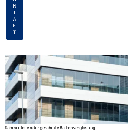
N
T
A
K
T
Rahmenlose oder gerahmte Balkonverglasung