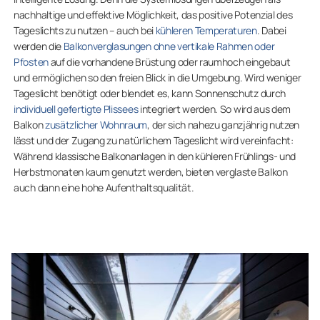
nachhaltige und effektive Möglichkeit, das positive Potenzial des
Tageslichts zu nutzen – auch bei
kühleren Temperaturen
. Dabei
werden die
Balkonverglasungen ohne vertikale Rahmen oder
Pfosten
auf die vorhandene Brüstung oder raumhoch eingebaut
und ermöglichen so den freien Blick in die Umgebung. Wird weniger
Tageslicht benötigt oder blendet es, kann Sonnenschutz durch
individuell gefertigte Plissees
integriert werden. So wird aus dem
Balkon
zusätzlicher Wohnraum
, der sich nahezu ganzjährig nutzen
lässt und der Zugang zu natürlichem Tageslicht wird vereinfacht:
Während klassische Balkonanlagen in den kühleren Frühlings- und
Herbstmonaten kaum genutzt werden, bieten verglaste Balkon
auch dann eine hohe Aufenthaltsqualität.