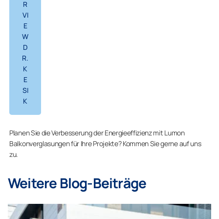
R
VI
E
W
D
R.
K
E
SI
K
Planen Sie die Verbesserung der Energieeffizienz mit Lumon
Balkonverglasungen für Ihre Projekte? Kommen Sie gerne auf uns
zu.
Weitere Blog-Beiträge