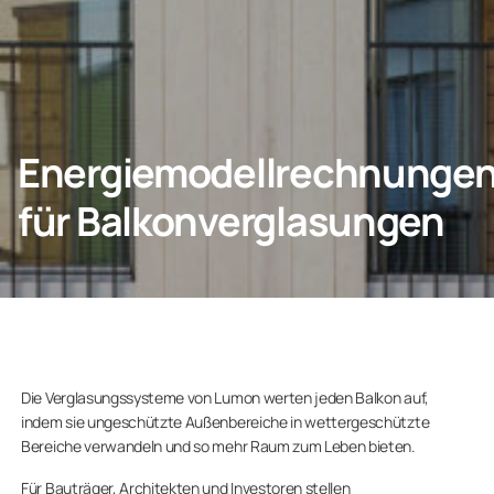
KONTAKT
Energiemodellrechnunge
Privatkunden
für Balkonverglasungen
Unternehmen
Die Verglasungssysteme von Lumon werten jeden Balkon auf,
indem sie ungeschützte Außenbereiche in wettergeschützte
Bereiche verwandeln und so mehr Raum zum Leben bieten.
Für Bauträger, Architekten und Investoren stellen