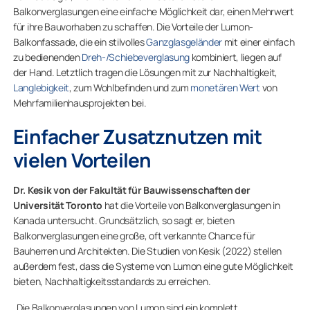
Balkonverglasungen eine einfache Möglichkeit dar, einen Mehrwert
für ihre Bauvorhaben zu schaffen. Die Vorteile der Lumon-
Balkonfassade, die ein stilvolles
Ganzglasgeländer
mit einer einfach
zu bedienenden
Dreh-/Schiebeverglasung
kombiniert, liegen auf
der Hand. Letztlich tragen die Lösungen mit zur Nachhaltigkeit,
Langlebigkeit
, zum Wohlbefinden und zum
monetären Wert
von
Mehrfamilienhausprojekten bei.
Einfacher Zusatznutzen mit
vielen Vorteilen
Dr. Kesik von der Fakultät für Bauwissenschaften der
Universität Toronto
hat die Vorteile von Balkonverglasungen in
Kanada untersucht. Grundsätzlich, so sagt er, bieten
Balkonverglasungen eine große, oft verkannte Chance für
Bauherren und Architekten. Die Studien von Kesik (2022) stellen
außerdem fest, dass die Systeme von Lumon eine gute Möglichkeit
bieten, Nachhaltigkeitsstandards zu erreichen.
„Die Balkonverglasungen von Lumon sind ein komplett