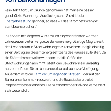
Kesik fährt fort: „Im Grunde genommen hat man eine besser
geschützte Wohnung… Aus ökologischer Sicht ist die
Energiebelastung
geringer, so dass wir das Stromnetz weniger
stark beanspruchen.“
In Ländern mit längeren Wintern und eingeschränkten warmen
Jahreszeiten bieten verglaste Balkone eine großartige Möglichkeit,
den Lebensraum in Stadtwohnungen zu erweitern und gleichzeitig
einen Beitrag zur Gesamtenergieeffizienz des Hauses zu leisten. Da
die Städte immer weiterwachsen und die Größe der
Stadtwohnungen abnimmt, steht den Bewohnern ein vielseitig
nutzbarer Raum für ein besseres urbanes Leben zur Verfügung.
Außerdem wird der
Lärm der umliegenden Straßen
– der auf den
Balkonen ankommt – reduziert, und die Bausubstanz bleibt
insgesamt besser erhalten. Die Nutzbarkeit der Balkone verbessert
sich wesentlich.