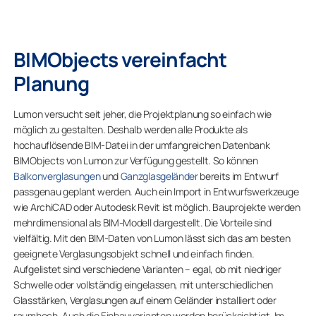
BIMObjects vereinfacht
Planung
Lumon versucht seit jeher, die Projektplanung so einfach wie
möglich zu gestalten. Deshalb werden alle Produkte als
hochauflösende BIM-Datei in der umfangreichen Datenbank
BIMObjects von Lumon zur Verfügung gestellt. So können
Balkonverglasungen
und
Ganzglasgeländer
bereits im Entwurf
passgenau geplant werden. Auch ein Import in Entwurfswerkzeuge
wie ArchiCAD oder Autodesk Revit ist möglich. Bauprojekte werden
mehrdimensional als BIM-Modell dargestellt. Die Vorteile sind
vielfältig. Mit den BIM-Daten von Lumon lässt sich das am besten
geeignete Verglasungsobjekt schnell und einfach finden.
Aufgelistet sind verschiedene Varianten – egal, ob mit niedriger
Schwelle oder vollständig eingelassen, mit unterschiedlichen
Glasstärken, Verglasungen auf einem Geländer installiert oder
raumhoch. Auch die Einbauvarianten werden berücksichtigt. Im