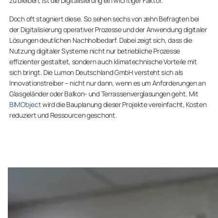
zu bleiben, ist die Digitalisierung ein wichtiger Faktor.
Doch oft stagniert diese. So sehen sechs von zehn Befragten bei
der Digitalisierung operativer Prozesse und der Anwendung digitaler
Lösungen deutlichen Nachholbedarf. Dabei zeigt sich, dass die
Nutzung digitaler Systeme nicht nur betriebliche Prozesse
effizienter gestaltet, sondern auch klimatechnische Vorteile mit
sich bringt. Die Lumon Deutschland GmbH versteht sich als
Innovationstreiber – nicht nur dann, wenn es um Anforderungen an
Glasgeländer oder Balkon- und Terrassenverglasungen geht. Mit
BIMObject
wird die Bauplanung dieser Projekte vereinfacht, Kosten
reduziert und Ressourcen geschont.