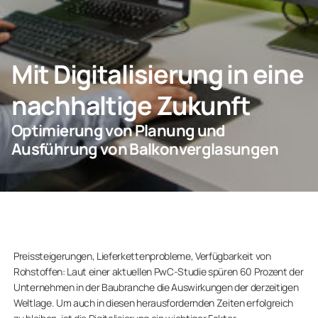
KONTAKT
Mit Digitalisierung in eine
nachhaltige Zukunft
Privatkunden
Optimierung von Planung und
Unternehmen
Ausführung von Balkonverglasungen
Preissteigerungen, Lieferkettenprobleme, Verfügbarkeit von
Rohstoffen: Laut einer aktuellen PwC-Studie spüren 60 Prozent der
Unternehmen in der Baubranche die Auswirkungen der derzeitigen
Weltlage. Um auch in diesen herausfordernden Zeiten erfolgreich