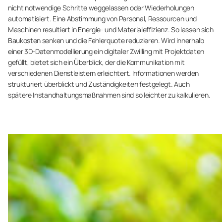
nicht notwendige Schritte weggelassen oder Wiederholungen
automatisiert. Eine Abstimmung von Personal, Ressourcen und
Maschinen resultiert in Energie- und Materialeffizienz. So lassen sich
Baukosten senken und die Fehlerquote reduzieren. Wird innerhalb
einer 3D-Datenmodellierung ein digitaler Zwilling mit Projektdaten
gefüllt, bietet sich ein Überblick, der die Kommunikation mit
verschiedenen Dienstleistern erleichtert. Informationen werden
strukturiert überblickt und Zuständigkeiten festgelegt. Auch
spätere Instandhaltungsmaßnahmen sind so leichter zu kalkulieren.