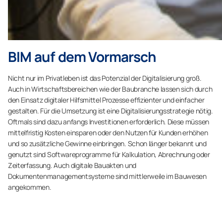
BIM auf dem Vormarsch
Nicht nur im Privatleben ist das Potenzial der Digitalisierung groß.
Auch in Wirtschaftsbereichen wie der Baubranche lassen sich durch
den Einsatz digitaler Hilfsmittel Prozesse effizienter und einfacher
gestalten. Für die Umsetzung ist eine Digitalisierungsstrategie nötig.
Oftmals sind dazu anfangs Investitionen erforderlich. Diese müssen
mittelfristig Kosten einsparen oder den Nutzen für Kunden erhöhen
und so zusätzliche Gewinne einbringen. Schon länger bekannt und
genutzt sind Softwareprogramme für Kalkulation, Abrechnung oder
Zeiterfassung. Auch digitale Bauakten und
Dokumentenmanagementsysteme sind mittlerweile im Bauwesen
angekommen.