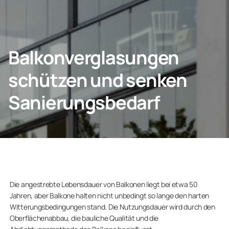
KONTAKT
Balkonverglasungen
schützen und senken
Privatkunden
Sanierungsbedarf
Unternehmen
Die angestrebte Lebensdauer von Balkonen liegt bei etwa 50
Jahren, aber Balkone halten nicht unbedingt so lange den harten
Witterungsbedingungen stand. Die Nutzungsdauer wird durch den
Oberflächenabbau, die bauliche Qualität und die