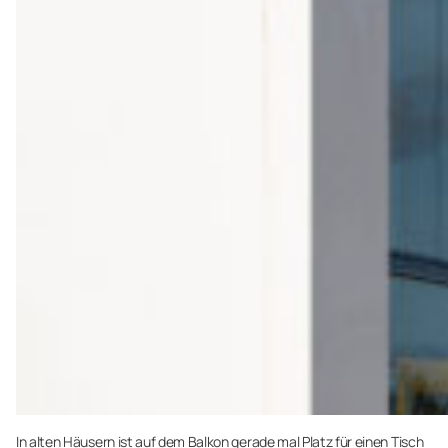
In alten Häusern ist auf dem Balkon gerade mal Platz für einen Tisch