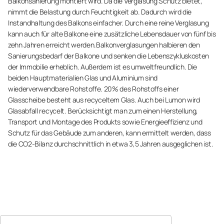
Balkonsanierung montiert wird. Da die Verglasung Schutz bietet,
nimmt die Belastung durch Feuchtigkeit ab. Dadurch wird die
Instandhaltung des Balkons einfacher. Durch eine reine Verglasung
kann auch für alte Balkone eine zusätzliche Lebensdauer von fünf bis
zehn Jahren erreicht werden.Balkonverglasungen halbieren den
Sanierungsbedarf der Balkone und senken die Lebenszykluskosten
der Immobilie erheblich. Außerdem ist es umweltfreundlich. Die
beiden Hauptmaterialien Glas und Aluminium sind
wiederverwendbare Rohstoffe. 20% des Rohstoffs einer
Glasscheibe besteht aus recyceltem Glas. Auch bei Lumon wird
Glasabfall recycelt. Berücksichtigt man zum einen Herstellung,
Transport und Montage des Produkts sowie Energieeffizienz und
Schutz für das Gebäude zum anderen, kann ermittelt werden, dass
die CO2-Bilanz durchschnittlich in etwa 3,5 Jahren ausgeglichen ist.