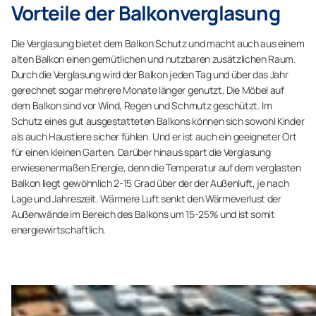
Vorteile der Balkonverglasung
Die Verglasung bietet dem Balkon Schutz und macht auch aus einem
alten Balkon einen gemütlichen und nutzbaren zusätzlichen Raum.
Durch die Verglasung wird der Balkon jeden Tag und über das Jahr
gerechnet sogar mehrere Monate länger genutzt. Die Möbel auf
dem Balkon sind vor Wind, Regen und Schmutz geschützt. Im
Schutz eines gut ausgestatteten Balkons können sich sowohl Kinder
als auch Haustiere sicher fühlen. Und er ist auch ein geeigneter Ort
für einen kleinen Garten. Darüber hinaus spart die Verglasung
erwiesenermaßen Energie, denn die Temperatur auf dem verglasten
Balkon liegt gewöhnlich 2-15 Grad über der der Außenluft, je nach
Lage und Jahreszeit. Wärmere Luft senkt den Wärmeverlust der
Außenwände im Bereich des Balkons um 15-25% und ist somit
energiewirtschaftlich.