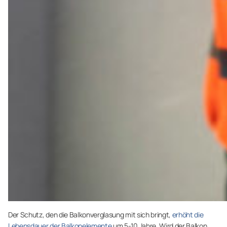
Der Schutz, den die Balkonverglasung mit sich bringt,
erhöht die
Lebensdauer der Balkonelemente
um 5-10 Jahre. Wird der Balkon