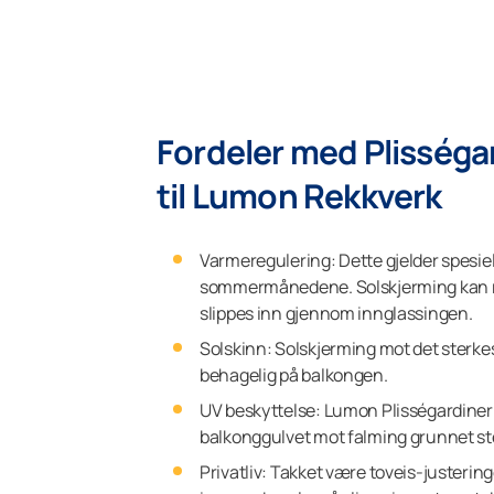
Fordeler med Plisséga
til Lumon Rekkverk
Varmeregulering: Dette gjelder spesie
sommermånedene. Solskjerming kan
slippes inn gjennom innglassingen.
Solskinn: Solskjerming mot det sterkest
behagelig på balkongen.
UV beskyttelse: Lumon Plisségardiner
balkonggulvet mot falming grunnet ste
Privatliv: Takket være toveis-justerin