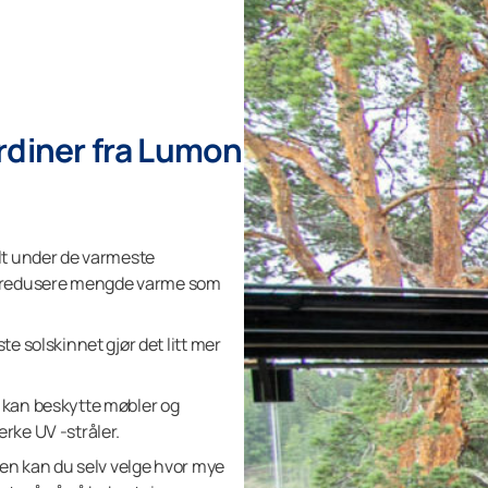
rdiner fra Lumon
lt under de varmeste
 redusere mengde varme som
e solskinnet gjør det litt mer
 kan beskytte møbler og
rke UV -stråler.
gen kan du selv velge hvor mye