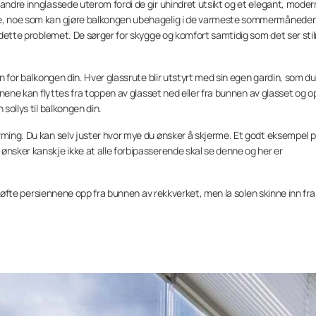
 andre innglassede uterom fordi de gir uhindret utsikt og et elegant, mode
rme, noe som kan gjøre balkongen ubehagelig i de varmeste sommermånede
å dette problemet. De sørger for skygge og komfort samtidig som det ser sti
én for balkongen din. Hver glassrute blir utstyrt med sin egen gardin, som du
dinene kan flyttes fra toppen av glasset ned eller fra bunnen av glasset og o
sollys til balkongen din.
rming. Du kan selv juster hvor mye du ønsker å skjerme. Et godt eksempel 
ønsker kanskje ikke at alle forbipasserende skal se denne og her er
du løfte persiennene opp fra bunnen av rekkverket, men la solen skinne inn fr