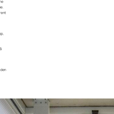
rne
ne.
lrent
pp,
på
a den