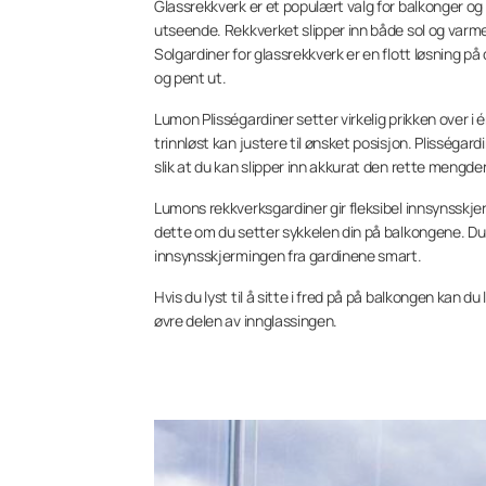
Glassrekkverk er et populært valg for balkonger og
utseende. Rekkverket slipper inn både sol og va
Solgardiner for glassrekkverk er en flott løsning p
og pent ut.
Lumon Plisségardiner setter virkelig prikken over i 
trinnløst kan justere til ønsket posisjon. Plisségar
slik at du kan slipper inn akkurat den rette mengden 
Lumons rekkverksgardiner gir fleksibel innsynsskje
dette om du setter sykkelen din på balkongene. Du 
innsynsskjermingen fra gardinene smart.
Hvis du lyst til å sitte i fred på på balkongen kan 
øvre delen av innglassingen.