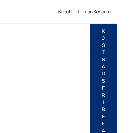
Bedrift
Lumon Konsern
K
O
S
T
N
A
D
S
F
R
I
B
E
F
A