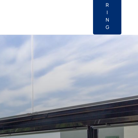
R
I
N
G