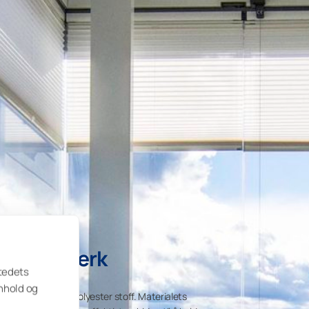
til Rekkverk
stedets
nnhold og
itesterkt plissert polyester stoff. Materialets