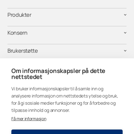
Produkter
Konsern
Brukerstøtte
Kontakt oss
Om informasjonskapsler på dette
nettstedet
Vi bruker informasjonskapsler til å samle inn og
Finn oss i sosiale medier
analysere informasjon om nettstedets ytelse og bruk,
for å gi sosiale medier funksjoner og for å forbedre og
tilpasse innhold og annonser.
Få mer informasjon
Norway