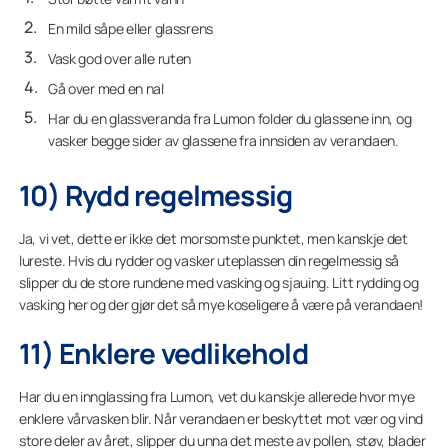
En mild såpe eller glassrens
Vask god over alle ruten
Gå over med en nal
Har du en glassveranda fra Lumon folder du glassene inn, og
vasker begge sider av glassene fra innsiden av verandaen.
10) Rydd regelmessig
Ja, vi vet, dette er ikke det morsomste punktet, men kanskje det
lureste. Hvis du rydder og vasker uteplassen din regelmessig så
slipper du de store rundene med vasking og sjauing. Litt rydding og
vasking her og der gjør det så mye koseligere å være på verandaen!
11) Enklere vedlikehold
Har du en innglassing fra Lumon, vet du kanskje allerede hvor mye
enklere vårvasken blir. Når verandaen er beskyttet mot vær og vind
store deler av året, slipper du unna det meste av pollen, støv, blader