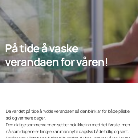
Bedrift
På tide å vaske
Lumon Konsern
verandaen for våren!
Da var det på tide å rydde verandaen så den blir klar for både påske,
sol og varmere dager.
Den riktige sommervarmen setter nok ikke inn med det første, men
nå som dagene er lengre kan man nyte dagslys både tidlig og sent.