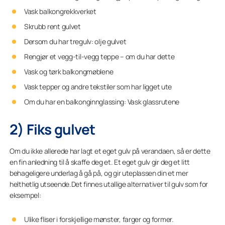
Vask balkongrekkverket
Skrubb rent gulvet
Dersom du har tregulv: olje gulvet
Rengjør et vegg-til-vegg teppe – om du har dette
Vask og tørk balkongmøblene
Vask tepper og andre tekstiler som har ligget ute
Om du har en balkonginnglassing: Vask glassrutene
2) Fiks gulvet
Om du ikke allerede har lagt et eget gulv på verandaen, så er dette
en fin anledning til å skaffe deg et. Et eget gulv gir deg et litt
behageligere underlag å gå på, og gir uteplassen din et mer
helthetlig utseende.Det finnes utallige alternativer til gulv som for
eksempel:
Ulike fliser i forskjellige mønster, farger og former.