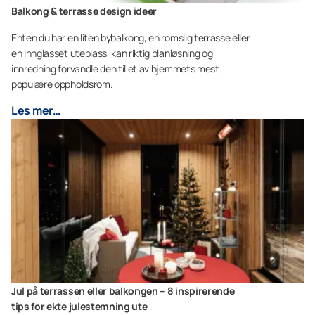
Balkong & terrasse design ideer
Enten du har en liten bybalkong, en romslig terrasse eller
en innglasset uteplass, kan riktig planløsning og
innredning forvandle den til et av hjemmets mest
populære oppholdsrom.
Les mer…
Jul på terrassen eller balkongen – 8 inspirerende
tips for ekte julestemning ute