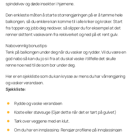
spindelvev og døde insekter i hjørnene.
Den enkleste måten å starte storrengjøringen på er å tømme hele
balkongen, så du enklere kan komme til i alle kriker og kroker. Start
fra toppen og jobb deg nedover, så slipper du for eksempel at det
renner skittent vaskevann fra rekkverket og ned på et rent gulv.
Nabovennlig bonustips:
Tenk på balkongen under deg når du vasker og rydder. Vil du være en
god nabo så kan du jo si i fra at du skal vaske i tillfelle det skulle
renne noe ned til de som bor under deg.
Her er en sjekkliste som du kan krysse av mens du har vårrengjøring
og vasker verandaen.
Sjekkliste:
Rydde og vaske verandaen
Koste eller støvsuge (Gjør dette når det er tørt på gulvet)
Tørk over veggene med en klut.
Om du har en innglassing: Rengjør profilene på innglassingen