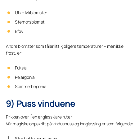
Ulike løkblomster
Stemorsblomst
Eføy
Andre blomster som tåler litt kjøligere temperaturer – men ikke
frost, er:
Fuksia
Pelargonia
Sommerbegonia
9) Puss vinduene
Prikken over i´en er glassklare ruter.
Vår magiske oppskrift på vinduspuss og innglassing er som følgende:
Stor bøtte varmt vann