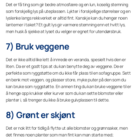
Det er få ting som gir bedre atmosfære og en lun, koselig stemning
som forskjellig lys på uteplassen. Lykter i forskjellige størrelser og en
lyslenke langs rekkverket er alltid fint. Kanskje kan du henger noen
lanterner i taket? Et gult lys gir varmere stemning enn et hvitt lys,
men husk å sjekke at lyset du velger er egnet for utendørsbruk.
7) Bruk veggene
Det er ikke alltid like lett å innrede en veranda, spesielt hvis den er
liten. Da er et godt tips at du kan benytte deg av veggene. De er
perfekte som ryggstøtte om du ikke får plass til en sofagruppe. Sett
en benk mot veggen, og plasser store, myke puter på den som du
kan bruke som ryggstøtte. En annen ting du kan bruke veggene til er
å henge opp krukker eller kurver som du kan sette blomster eller
planter i, så trenger du ikke å bruke gulvplassen til dette.
8) Grønt er skjønt
Det er nok litt for tidlig å flytte ut alle blomster og grønnsaker, men
det finnes noen planter som man fint kan man starte med;