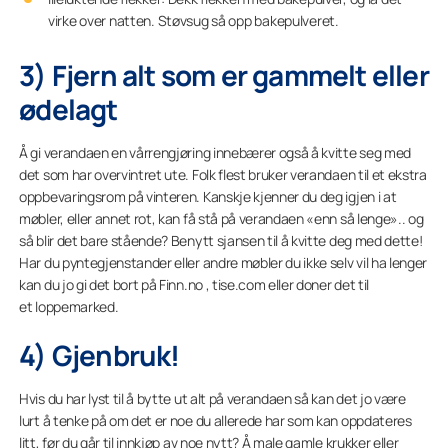
virke over natten. Støvsug så opp bakepulveret.
3) Fjern alt som er gammelt eller
ødelagt
Å gi verandaen en vårrengjøring innebærer også å kvitte seg med
det som har overvintret ute. Folk flest bruker verandaen til et ekstra
oppbevaringsrom på vinteren. Kanskje kjenner du deg igjen i at
møbler, eller annet rot, kan få stå på verandaen «enn så lenge».. og
så blir det bare stående? Benytt sjansen til å kvitte deg med dette!
Har du pyntegjenstander eller andre møbler du ikke selv vil ha lenger
kan du jo gi det bort på Finn.no , tise.com eller doner det til
et loppemarked.
4) Gjenbruk!
Hvis du har lyst til å bytte ut alt på verandaen så kan det jo være
lurt å tenke på om det er noe du allerede har som kan oppdateres
litt, før du går til innkjøp av noe nytt? Å male gamle krukker eller