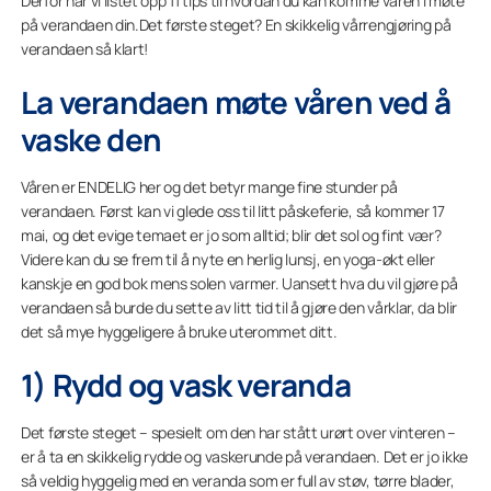
Derfor har vi listet opp 11 tips til hvordan du kan komme våren i møte
på verandaen din.Det første steget? En skikkelig vårrengjøring på
verandaen så klart!
La verandaen møte våren ved å
vaske den
Våren er ENDELIG her og det betyr mange fine stunder på
verandaen. Først kan vi glede oss til litt påskeferie, så kommer 17
mai, og det evige temaet er jo som alltid; blir det sol og fint vær?
Videre kan du se frem til å nyte en herlig lunsj, en yoga-økt eller
kanskje en god bok mens solen varmer. Uansett hva du vil gjøre på
verandaen så burde du sette av litt tid til å gjøre den vårklar, da blir
det så mye hyggeligere å bruke uterommet ditt.
1) Rydd og vask veranda
Det første steget – spesielt om den har stått urørt over vinteren –
er å ta en skikkelig rydde og vaskerunde på verandaen. Det er jo ikke
så veldig hyggelig med en veranda som er full av støv, tørre blader,