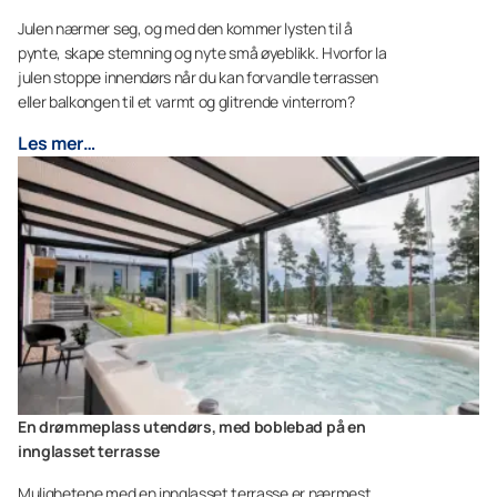
Julen nærmer seg, og med den kommer lysten til å
pynte, skape stemning og nyte små øyeblikk. Hvorfor la
julen stoppe innendørs når du kan forvandle terrassen
eller balkongen til et varmt og glitrende vinterrom?
Les mer…
En drømmeplass utendørs, med boblebad på en
innglasset terrasse
Mulighetene med en innglasset terrasse er nærmest