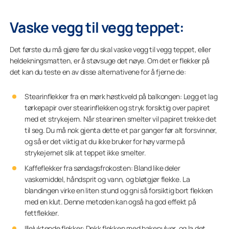
Vaske vegg til vegg teppet:
Det første du må gjøre før du skal vaske vegg til vegg teppet, eller
heldekningsmatten, er å støvsuge det nøye. Om det er flekker på
det kan du teste en av disse alternativene for å fjerne de:
Stearinflekker fra en mørk høstkveld på balkongen: Legg et lag
tørkepapir over stearinflekken og stryk forsiktig over papiret
med et strykejern. Når stearinen smelter vil papiret trekke det
til seg. Du må nok gjenta dette et par ganger før alt forsvinner,
og så er det viktig at du ikke bruker for høy varme på
strykejernet slik at teppet ikke smelter.
Kaffeflekker fra søndagsfrokosten: Bland like deler
vaskemiddel, håndsprit og vann, og bløtgjør flekke. La
blandingen virke en liten stund og gni så forsiktig bort flekken
med en klut. Denne metoden kan også ha god effekt på
fettflekker.
Illeluktende flekker: Dekk flekken med bakepulver, og la det