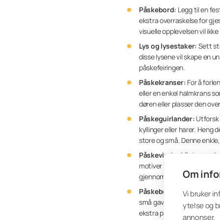
Påskebord:
Legg til en fe
ekstra overraskelse for gj
visuelle opplevelsen vil ik
Lys og lysestaker:
Sett st
disse lysene vil skape en u
påskefeiringen.
Påskekranser:
For å forle
eller en enkel halmkrans s
døren eller plasser den ov
Påskeguirlander:
Utforsk 
kyllinger eller harer. Heng
store og små. Denne enkle,
Påskevindusklistremerke
motiver som påskeegg, blom
Om info
gjennom hele hjemmet. Disse
Påskebokser:
Skap person
Vi bruker i
små gaver, sjokoladeegg el
ytelse og b
ekstra påskeglede. Disse s
annonser.