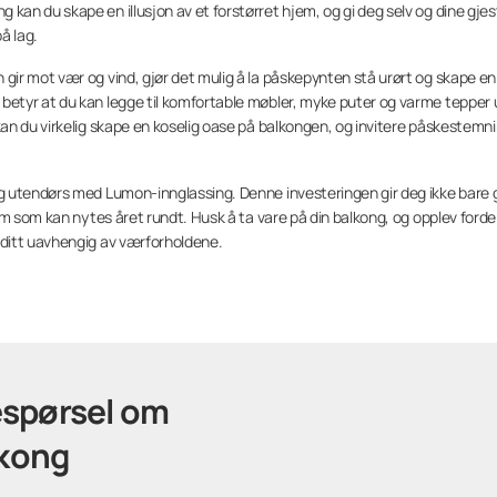
n du skape en illusjon av et forstørret hjem, og gi deg selv og dine gjes
å lag.
ir mot vær og vind, gjør det mulig å la påskepynten stå urørt og skape en
etyr at du kan legge til komfortable møbler, myke puter og varme tepper
an du virkelig skape en koselig oase på balkongen, og invitere påskestemn
g utendørs med Lumon-innglassing. Denne investeringen gir deg ikke bare 
om som kan nytes året rundt. Husk å ta vare på din balkong, og opplev ford
ditt uavhengig av værforholdene.
respørsel om
lkong