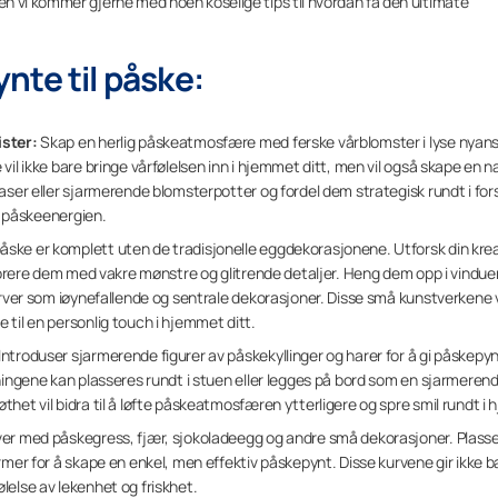
n vi kommer gjerne med noen koselige tips til hvordan få den ultimate
ynte til påske:
ister:
Skap en herlig påskeatmosfære med ferske vårblomster i lyse nyanse
il ikke bare bringe vårfølelsen inn i hjemmet ditt, men vil også skape en nat
aser eller sjarmerende blomsterpotter og fordel dem strategisk rundt i forsk
ke påskeenergien.
åske er komplett uten de tradisjonelle eggdekorasjonene. Utforsk din kreat
ekorere dem med vakre mønstre og glitrende detaljer. Heng dem opp i vindue
urver som iøynefallende og sentrale dekorasjoner. Disse små kunstverkene vil
til en personlig touch i hjemmet ditt.
Introduser sjarmerende figurer av påskekyllinger og harer for å gi påskepyn
ningene kan plasseres rundt i stuen eller legges på bord som en sjarmerend
het vil bidra til å løfte påskeatmosfæren ytterligere og spre smil rundt i
ver med påskegress, fjær, sjokoladeegg og andre små dekorasjoner. Plasser 
rmer for å skape en enkel, men effektiv påskepynt. Disse kurvene gir ikke b
lelse av lekenhet og friskhet.