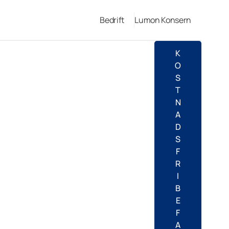
Bedrift
Lumon Konsern
K
O
S
T
N
A
D
S
F
R
I
B
E
F
A