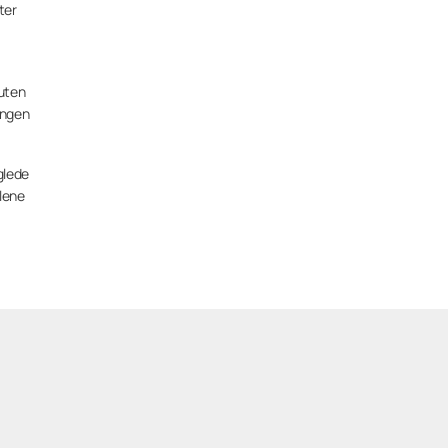
ter
 uten
ingen
glede
elene