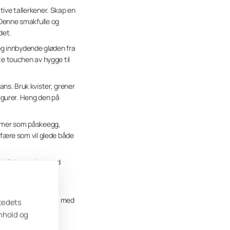
tive tallerkener. Skap en
 Denne smakfulle og
det.
og innbydende gløden fra
te touchen av hygge til
ns. Bruk kvister, grener
igurer. Heng den på
former som påskeegg,
sfære som vil glede både
sklistremerker med
r å spre påskeglede
fjernes etter påske.
. Fyll dem deretter med
stedets
ke gjestene med en
nnhold og
skefeiringen.