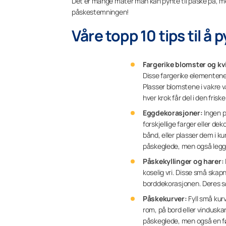
Det er mange måter man kan pynte til påske på, me
påskestemningen!
Våre topp 10 tips til å p
Fargerike blomster og kv
Disse fargerike elementene v
Plasser blomstene i vakre v
hver krok får del i den fris
Eggdekorasjoner:
Ingen p
forskjellige farger eller d
bånd, eller plasser dem i k
påskeglede, men også legge 
Påskekyllinger og harer:
koselig vri. Disse små skap
borddekorasjonen. Deres søt
Påskekurver:
Fyll små kur
rom, på bord eller vinduska
påskeglede, men også en fø