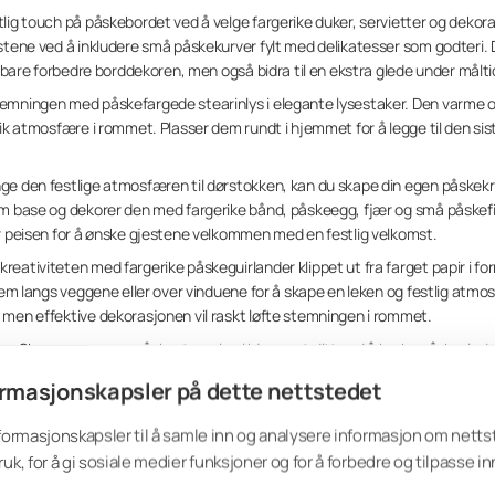
stlig touch på påskebordet ved å velge fargerike duker, servietter og dekora
estene ved å inkludere små påskekurver fylt med delikatesser som godteri.
ke bare forbedre borddekoren, men også bidra til en ekstra glede under målti
emningen med påskefargede stearinlys i elegante lysestaker. Den varme 
nik atmosfære i rommet. Plasser dem rundt i hjemmet for å legge til den sis
nge den festlige atmosfæren til dørstokken, kan du skape din egen påskekra
om base og dekorer den med fargerike bånd, påskeegg, fjær og små påskef
er peisen for å ønske gjestene velkommen med en festlig velkomst.
kreativiteten med fargerike påskeguirlander klippet ut fra farget papir i 
 dem langs veggene eller over vinduene for å skape en leken og festlig atmo
 men effektive dekorasjonen vil raskt løfte stemningen i rommet.
r:
Skap en morsom påskestemning i hjemmet ditt ved å bruke påskevindu
ster og harer. Dekorer vinduene i stuen, kjøkkenet eller soverommene fo
rmasjonskapsler på dette nettstedet
 enkle dekorasjonene gir et lekent preg til vindusutsikten og kan enkelt 
lige påskebokser ved å dekke små bokser med farget papir eller påskepynt
nformasjonskapsler til å samle inn og analysere informasjon om nett
ler påskegodteri. Bruk dem som en del av borddekorasjonen for å overras
ruk, for å gi sosiale medier funksjoner og for å forbedre og tilpasse i
må boksene blir ikke bare dekorative, men også funksjonelle elementer i på