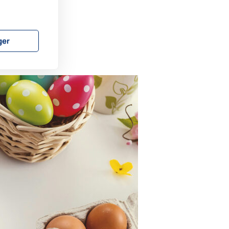
 av
ger