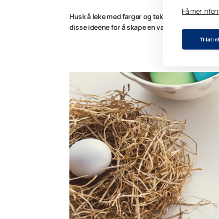
Få mer info
Husk å leke med farger og teksturer for å skap
disse ideene for å skape en variert og festlig 
Tillat i