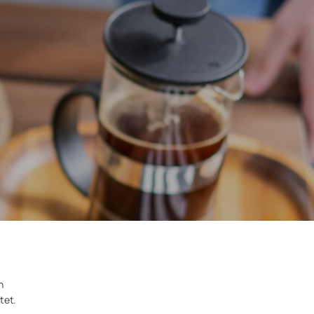
n
tet.