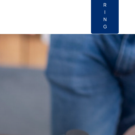
R
I
N
G