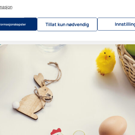
rmasjon
e den perfekte påskestemningen i hjemmet ditt. Kombiner gjerne flere
atmosfære.
Innstillin
Tillat kun nødvendig
nformasjonskapsler