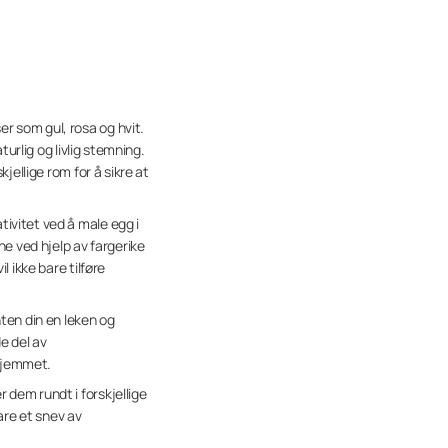
r som gul, rosa og hvit.
urlig og livlig stemning.
jellige rom for å sikre at
ivitet ved å male egg i
ne ved hjelp av fargerike
 ikke bare tilføre
ten din en leken og
e del av
 hjemmet.
dem rundt i forskjellige
are et snev av