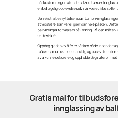
påskestemningen utendørs. Med Lumon-innglassing ka
en behagelig opplevelse selv når været ikke spiller p
Den ekstra beskyttelsen som Lumon-innglassingen g
atmosfære som varer gjennom hele påsken. Dette b
bekymringer for værets påvirkning. På den måten k
ut i frisk luft.
Oppdag gleden av å feire påsken både innendørs o
i påsken, men skaper et allsidig og beskyttet uter
av å kunne dekorere og oppholde deg i uterommet 
Gratis mal for tilbudsfo
innglassing av ba