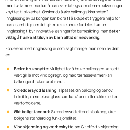
men for familier med små barn kan det også innebære bekymringer
knyttet til sikkerhet. Ønsker du å øke balkong sikkerheten?
Innglassing av balkongen kan bidra til å skape et tryggere miljø for
barn, samtidig som det gir en rekke andre fordeler. Lumon
innglassing tilbyr innovative løsninger for barnesikring, men
det er
viktig å huske at tilsyn av barn alltid er nødvendig.
Fordelene med innglassing er som sagt mange, men noen av dem
er:
Bedre bruksnytte
: Mulighet for å bruke balkongen uansett
vær; gir le mot vind og regn, og med terrassevarmer kan
balkongen brukes året rundt.
Skreddersydd løsning
: Tilpasses din balkong og behov;
fleksible, rammeløse glass som kan åpnes eller lukkes etter
værforholdene.
Økt boligstandard
: Skreddersydd etter din balkong, øker
boligens standard og funksjonalitet.
Vindskjerming og værbeskyttelse
: Gir effektiv skjerming