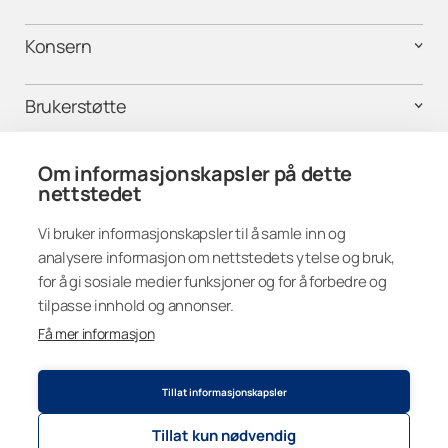
Konsern
Brukerstøtte
Kontakt oss
Om informasjonskapsler på dette
nettstedet
Vi bruker informasjonskapsler til å samle inn og
Finn oss i sosiale medier
analysere informasjon om nettstedets ytelse og bruk,
for å gi sosiale medier funksjoner og for å forbedre og
tilpasse innhold og annonser.
Få mer informasjon
Norway
Tillat informasjonskapsler
Tillat kun nødvendig
Personvernerklæring
© 2026
Lumon Group