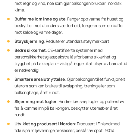
mot regn og vind, noe som gjør balkongen brukbar i nordisk
klima.
Buffer mellom inne og ute
: Fanger opp varme fra huset og
beskytter mot utendørs værforhold, fungerer som en buffer
mot kalde og varme dager.
Støyskjerming
: Reduserer utendørs støy merkbart.
Bedre sikkerhet
: CE-sertifiserte systemer med
personsikkerhetsglass; ekstra lås for barns sikkerhet og
trygghet på bakkeplan – viktig å legge til at tilsyn av barn alltid
er nødvendig!
Smartere arealutnyttelse
: Gjør balkongen til et funksjonelt
uterom som kan brukes til avslapning, trening eller som
balkonghage, året rundt.
Skjerming mot fugler
: Hindrer løv, snø, fugler og pollenstøv
fra å komme inn på balkongen, beskytter utemøbler året
rundt.
Utviklet og produsert i Norden
: Produsert i Finland med
fokus på miljøvennlige prosesser; består av opptil 90%