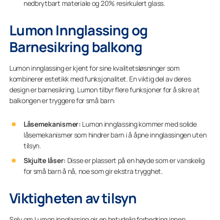
nedbrytbart materiale og 20% resirkulert glass.
Lumon Innglassing og
Barnesikring balkong
Lumon innglassing er kjent for sine kvalitetsløsninger som
kombinerer estetikk med funksjonalitet. En viktig del av deres
design er barnesikring. Lumon tilbyr flere funksjoner for å sikre at
balkongen er tryggere for små barn:
Låsemekanismer:
Lumon innglassing kommer med solide
låsemekanismer som hindrer barn i å åpne innglassingen uten
tilsyn.
Skjulte låser:
Disse er plassert på en høyde som er vanskelig
for små barn å nå, noe som gir ekstra trygghet.
Viktigheten av tilsyn
Selv om Lumon innglassing gir en betydelig forbedring innen