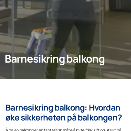
Bedrift
Lumon Konsern
Barnesikring balkong
Barnesikring balkong: Hvordan
øke sikkerheten på balkongen?
Å ha en balkong er en fantastisk måte å nyte frisk luft og utsikt på,