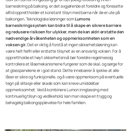
barnesikring på balkong, er det avgjørende at foreldre og foresatte
alltid opprettholder et konstant tilsyn med barna når de er ute på
balkongen. Teknologiske løsninger som
Lumons
barnesikringssystem kan bidra til å skape en sikrere barriere
og redusere risikoen for ulykker, men de kan aldri erstatte den
nødvendige årvåkenheten og oppmerksomheten som en
voksen gir.
Det er viktig å forstå at ingen sikkerhetsløsning kan
være helt feilfri eller erstatte tilsynet av en ansvarlig voksen. For å
opprettholde et høyt sikkerhetsnivå bør foreldre regelmessig
kontrollere at låsemekanismene fungerer som de skal, og sørge for
at glasspanelene er i god stand. Dette innebærer å sjekke at alle
låser er sikre og funksjonelle, og å være oppmerksom på eventuelle
tegn på slitasje eller skade som kan kreve umiddelbar
oppmerksomhet. Ved å kombinere Lumon innglassing med
kontinuerlig tilsyn og vedlikehold, kan man skape en trygg og
behagelig balkongopplevelse for hele familien.