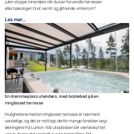
julen stoppe innendørs når du kan forvandle terrassen
eller balkongen til et varmt og glitrende vinterrom?
Les mer…
En drømmeplass utendørs, med boblebad på en
innglasset terrasse
Mulighetene med en innglasset terrasse er nærmest
uendelige, og det er nettopp derfor mange forelsker seg i
løsningene fra Lumon. Når uteplassen blir værbeskyttet
og lun, åpner det seg helt nye bruksområder. Ett