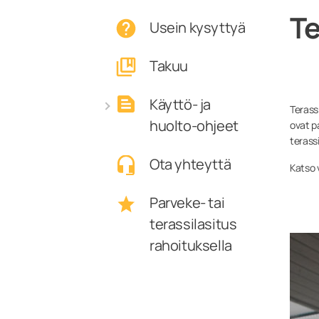
Te
Usein kysyttyä
Takuu
Käyttö- ja
Terassi
huolto-ohjeet
ovat pa
terassi
Lasitus
Ota yhteyttä
Katso 
Terassilasituksen
huolto ja pesu
Parveke- tai
Kaihtimet
terassilasitus
rahoituksella
Varaosat