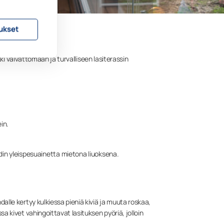
ukset
kki vaivattomaan ja turvalliseen lasiterassin
in.
odin yleispesuainetta mietona liuoksena.
lle kertyy kulkiessa pieniä kiviä ja muuta roskaa,
a kivet vahingoittavat lasituksen pyöriä, jolloin