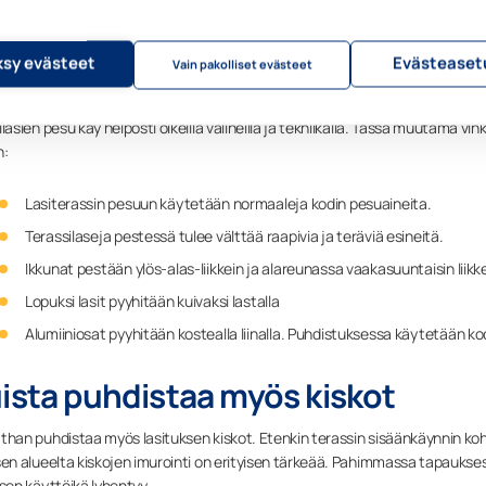
sy evästeet
Evästeaset
Vain pakolliset evästeet
lasien pesu käy helposti oikeilla välineillä ja tekniikalla. Tässä muutama vin
n:
Lasiterassin pesuun käytetään normaaleja kodin pesuaineita.
Terassilaseja pestessä tulee välttää raapivia ja teräviä esineitä.
Ikkunat pestään ylös-alas-liikkein ja alareunassa vaakasuuntaisin liikke
Lopuksi lasit pyyhitään kuivaksi lastalla
Alumiiniosat pyyhitään kostealla liinalla. Puhdistuksessa käytetään k
ista puhdistaa myös kiskot
than puhdistaa myös lasituksen kiskot. Etenkin terassin sisäänkäynnin kohda
sen alueelta kiskojen imurointi on erityisen tärkeää. Pahimmassa tapauksess
ksen käyttöikä lyhentyy.