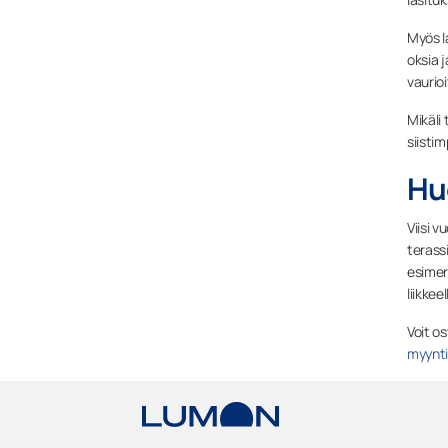
Myös l
oksia 
vaurio
Mikäli
siisti
Huo
Viisi 
terass
esimer
liikke
Voit o
myynti