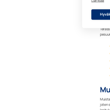
Lue lisää
Hyväk
Terassi
pesuu
Mu
Muista
joten 
lasitu