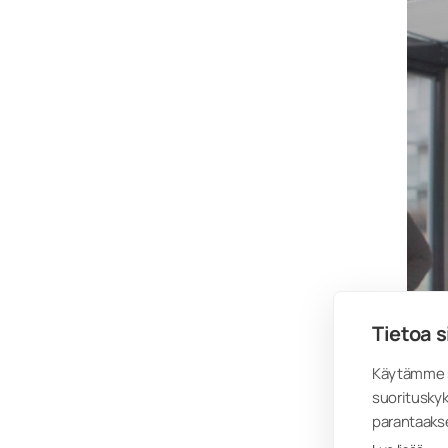
Tietoa s
Käytämme s
suorituskyk
parantaaks