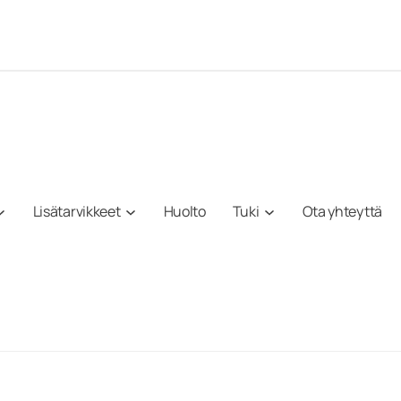
Lisätarvikkeet
Huolto
Tuki
Ota yhteyttä