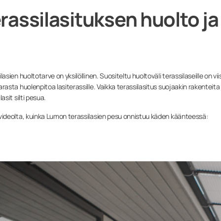
rassilasituksen huolto j
lasien huoltotarve on yksilöllinen. Suositeltu huoltoväli terassilaseille on v
rasta huolenpitoa lasiterassille. Vaikka terassilasitus suojaakin rakenteita j
lasit silti pesua.
videolta, kuinka Lumon terassilasien pesu onnistuu käden käänteessä: