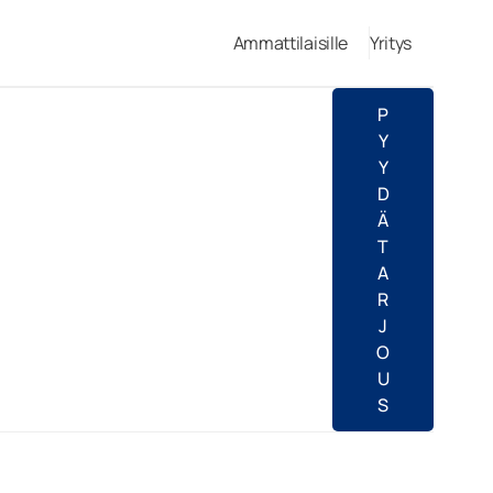
Ammattilaisille
Yritys
P
Y
Y
D
Ä
T
A
R
J
O
U
S