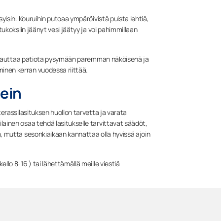
yisin. Kouruihin putoaa ympäröivistä puista lehtiä,
tukoksiin jäänyt vesi jäätyy ja voi pahimmillaan
olto auttaa patiota pysymään paremman näköisenä ja
inen kerran vuodessa riittää.
lein
terassilasituksen huollon tarvetta ja varata
ainen osaa tehdä lasitukselle tarvittavat säädöt,
, mutta sesonkiaikaan kannattaa olla hyvissä ajoin
lo 8-16 ) tai lähettämällä meille viestiä