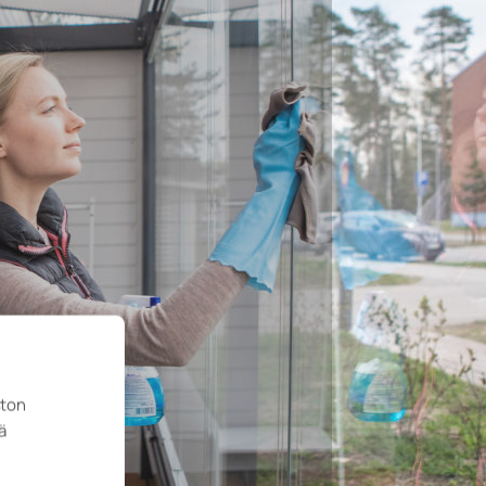
ston
ä