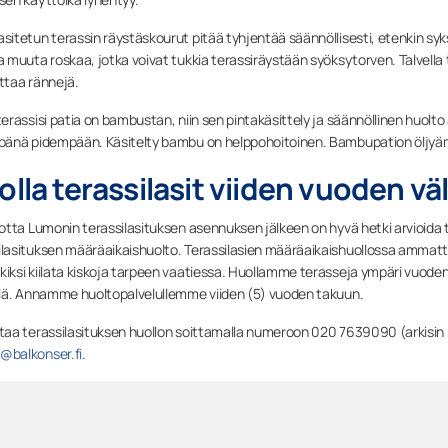
asitetun terassin räystäskourut pitää tyhjentää säännöllisesti, etenkin syks
ja muuta roskaa, jotka voivat tukkia terassiräystään syöksytorven. Talvella 
ittaa rännejä.
 terassisi patia on bambustan, niin sen pintakäsittely ja säännöllinen hu
mpänä pidempään. Käsitelty bambu on helppohoitoinen. Bambupation öljyäm
lla terassilasit viiden vuoden vä
vuotta Lumonin terassilasituksen asennuksen jälkeen on hyvä hetki arvioida 
ilasituksen määräaikaishuolto. Terassilasien määräaikaishuollossa ammattil
kiksi kiilata kiskoja tarpeen vaatiessa. Huollamme terasseja ympäri vuoden
ellä. Annamme huoltopalvelullemme viiden (5) vuoden takuun.
staa terassilasituksen huollon soittamalla numeroon 020 7639090 (arkisin kel
@balkonser.fi
.