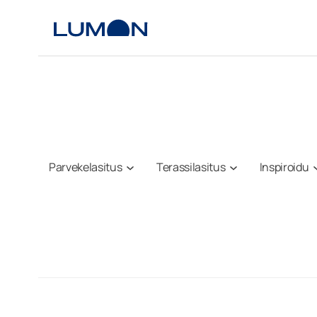
Siirry
sisältöön
Parvekelasitus
Terassilasitus
Inspiroidu