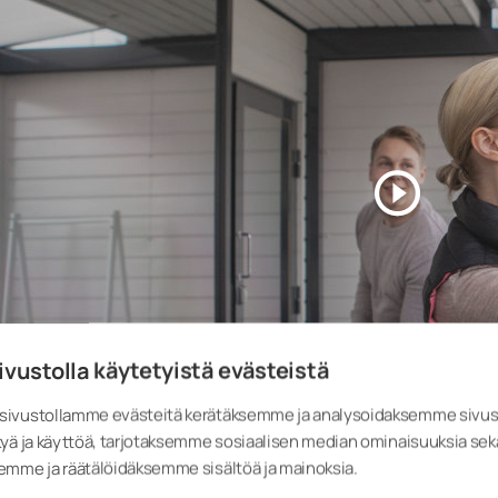
ivustolla käytetyistä evästeistä
ivustollamme evästeitä kerätäksemme ja analysoidaksemme sivu
yä ja käyttöä, tarjotaksemme sosiaalisen median ominaisuuksia sek
emme ja räätälöidäksemme sisältöä ja mainoksia.