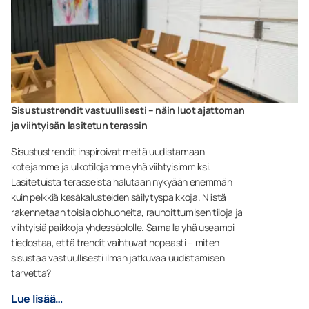
Sisustustrendit vastuullisesti – näin luot ajattoman
ja viihtyisän lasitetun terassin
Sisustustrendit inspiroivat meitä uudistamaan
kotejamme ja ulkotilojamme yhä viihtyisimmiksi.
Lasitetuista terasseista halutaan nykyään enemmän
kuin pelkkiä kesäkalusteiden säilytyspaikkoja. Niistä
rakennetaan toisia olohuoneita, rauhoittumisen tiloja ja
viihtyisiä paikkoja yhdessäololle. Samalla yhä useampi
tiedostaa, että trendit vaihtuvat nopeasti – miten
sisustaa vastuullisesti ilman jatkuvaa uudistamisen
tarvetta?
Lue lisää…