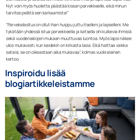
Nyt voin myös huoletta päästää kissan parvekkeelle, eikä minun
tarvitse pelätä sen karkaamista!”
”Parvekelasitus on ollut ihan huippu juttu itselleni ja lapselleni. Me
tykätään yhdessä istua parvekkeella ja katsella ohi kulkevia ihmisiä
sekä vuodenaikojen mukaan muuttuvaa luontoa. Myös lapsi näkee
ulos mukavasti, kun kaidekin on kirkasta lasia. Eikä haittaa vaikka
sataisi, se on oikeastaan aika mukavaa”, kolmas vuokralainen
kertoo.
Inspiroidu lisää
blogiartikkeleistamme