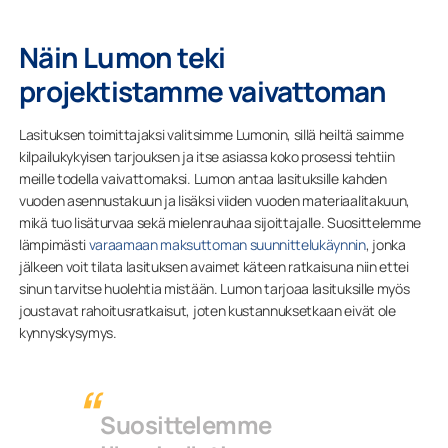
Näin Lumon teki
projektistamme vaivattoman
Lasituksen toimittajaksi valitsimme Lumonin, sillä heiltä saimme
kilpailukykyisen tarjouksen ja itse asiassa koko prosessi tehtiin
meille todella vaivattomaksi. Lumon antaa lasituksille kahden
vuoden asennustakuun ja lisäksi viiden vuoden materiaalitakuun,
mikä tuo lisäturvaa sekä mielenrauhaa sijoittajalle. Suosittelemme
lämpimästi
varaamaan maksuttoman suunnittelukäynnin
, jonka
jälkeen voit tilata lasituksen avaimet käteen ratkaisuna niin ettei
sinun tarvitse huolehtia mistään. Lumon tarjoaa lasituksille myös
joustavat rahoitusratkaisut, joten kustannuksetkaan eivät ole
kynnyskysymys.
Suosittelemme