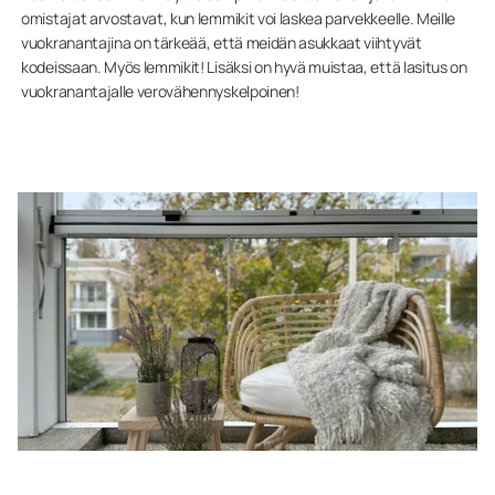
omistajat arvostavat, kun lemmikit voi laskea parvekkeelle. Meille
vuokranantajina on tärkeää, että meidän asukkaat viihtyvät
kodeissaan. Myös lemmikit! Lisäksi on hyvä muistaa, että lasitus on
vuokranantajalle verovähennyskelpoinen!