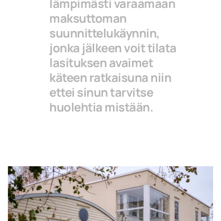
lämpimästi varaamaan
maksuttoman
suunnittelukäynnin,
jonka jälkeen voit tilata
lasituksen avaimet
käteen ratkaisuna niin
ettei sinun tarvitse
huolehtia mistään.