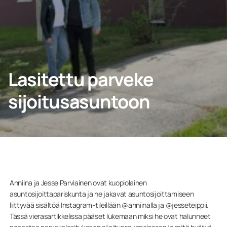
Ota yhteyttä
PYYDÄ TARJOUS
Lasitettu parveke
sijoitusasuntoon
Ammattilaisille
Yritys
Anniina ja Jesse Parviainen ovat kuopiolainen
asuntosijoittapariskunta ja he jakavat asuntosijoittamiseen
liittyvää sisältöä Instagram-tileillään @anniinalla ja @jesseteippii.
Tässä vierasartikkelissa pääset lukemaan miksi he ovat halunneet