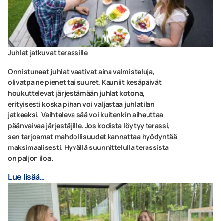
Juhlat jatkuvat terassille
Onnistuneet juhlat vaativat aina valmisteluja,
olivatpa ne pienet tai suuret. Kauniit kesäpäivät
houkuttelevat järjestämään juhlat kotona,
erityisesti koska pihan voi valjastaa juhlatilan
jatkeeksi. Vaihteleva sää voi kuitenkin aiheuttaa
päänvaivaa järjestäjille. Jos kodista löytyy terassi,
sen tarjoamat mahdollisuudet kannattaa hyödyntää
maksimaalisesti. Hyvällä suunnittelulla terassista
on paljon iloa.
Lue lisää…