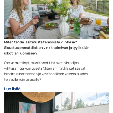
Miten tehdä lasitetusta terassista viihtyisä?
Sisustusammattilaisen vinkit toimivan ja tyylikkään
ulkotilan luomiseen
Oletko miettinyt, miksi toiset tilat ovat niin paljon
viihtyisämpiä kuin toiset? Miten ammattilaiset saavat
loihdittua harmonisen ja käytännöllisen kokonaisuuden
terassille kuin terassille?
Lue lisää…