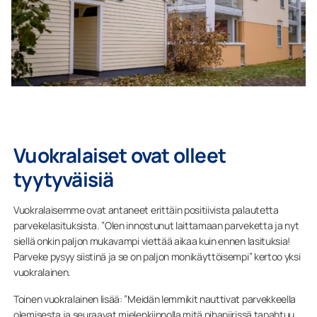
Vuokralaiset ovat olleet
tyytyväisiä
Vuokralaisemme ovat antaneet erittäin positiivista palautetta
parvekelasituksista. ”Olen innostunut laittamaan parveketta ja nyt
siellä onkin paljon mukavampi viettää aikaa kuin ennen lasituksia!
Parveke pysyy siistinä ja se on paljon monikäyttöisempi” kertoo yksi
vuokralainen.
Toinen vuokralainen lisää: ”Meidän lemmikit nauttivat parvekkeella
olemisesta ja seuraavat mielenkiinnolla mitä pihapiirissä tapahtuu.