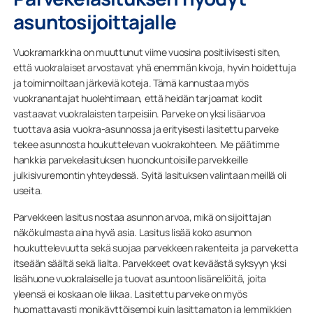
asuntosijoittajalle
Vuokramarkkina on muuttunut viime vuosina positiivisesti siten,
että vuokralaiset arvostavat yhä enemmän kivoja, hyvin hoidettuja
ja toiminnoiltaan järkeviä koteja. Tämä kannustaa myös
vuokranantajat huolehtimaan, että heidän tarjoamat kodit
vastaavat vuokralaisten tarpeisiin. Parveke on yksi lisäarvoa
tuottava asia vuokra-asunnossa ja erityisesti lasitettu parveke
tekee asunnosta houkuttelevan vuokrakohteen. Me päätimme
hankkia parvekelasituksen huonokuntoisille parvekkeille
julkisivuremontin yhteydessä. Syitä lasituksen valintaan meillä oli
useita.
Parvekkeen lasitus nostaa asunnon arvoa, mikä on sijoittajan
näkökulmasta aina hyvä asia. Lasitus lisää koko asunnon
houkuttelevuutta sekä suojaa parvekkeen rakenteita ja parveketta
itseään säältä sekä lialta. Parvekkeet ovat keväästä syksyyn yksi
lisähuone vuokralaiselle ja tuovat asuntoon lisäneliöitä, joita
yleensä ei koskaan ole liikaa. Lasitettu parveke on myös
huomattavasti monikäyttöisempi kuin lasittamaton ja lemmikkien