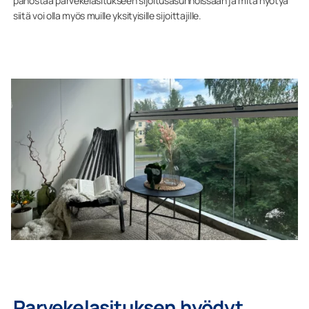
panostaa parvekelasitukseen sijoitusasunnoissaan ja mitä hyötyä
siitä voi olla myös muille yksityisille sijoittajille.
Parvekelasituksen hyödyt