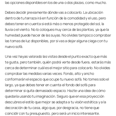
las opciones disponibles en los de una o dos plazas, como mucho.
Debes decidir previamente dónde vas a colocarlo. La ubicación
dentro de tu terraza irá en función de la comodidad y el uso, pero
debes tener en cuenta si está más o menos protegido del sol, la
lluvia o el viento. No lo coloques muy cerca de las plantas, ya que la
humedad puede hacer de las suyas. No olvides tampoco comprobar
las tomas de luz disponibles, por si vas a dejar alguna ciega con tu
nuevo sofá.
Una vez hayas valorado las vistas desde el punto exacto que más
te gusta, pero también, quién podrá verte desde fuera, estarás más
cerca de determinar cuál es el mejor sitio para colocarlo. No olvides
comprobar las medidas varias veces. Fondo, alto y ancho
conformarán el espacio que ocupe tu nuevo sofá. No tomes solo el
largo, ya que debes tener en cuenta el fondo del sofá para
determinar si quita demasiado espacio. Hazte una idea de cómo
quedaría usando tu imaginación. Seguro que en esa proyección
descubres el estilo que mejor se adapta a tu visión estética y a la
decoración de tu casa, algo que, por desgracia, no tiene que
coincidir con tu presupuesto, pero será un inicio interesante.