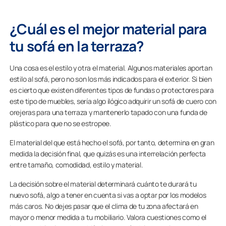
¿Cuál es el mejor material para
tu sofá en la terraza?
Una cosa es el estilo y otra el material. Algunos materiales aportan
estilo al sofá, pero no son los más indicados para el exterior. Si bien
es cierto que existen diferentes tipos de fundas o protectores para
este tipo de muebles, sería algo ilógico adquirir un sofá de cuero con
orejeras para una terraza y mantenerlo tapado con una funda de
plástico para que no se estropee.
El material del que está hecho el sofá, por tanto, determina en gran
medida la decisión final, que quizás es una interrelación perfecta
entre tamaño, comodidad, estilo y material.
La decisión sobre el material determinará cuánto te durará tu
nuevo sofá, algo a tener en cuenta si vas a optar por los modelos
más caros. No dejes pasar que el clima de tu zona afectará en
mayor o menor medida a tu mobiliario. Valora cuestiones como el