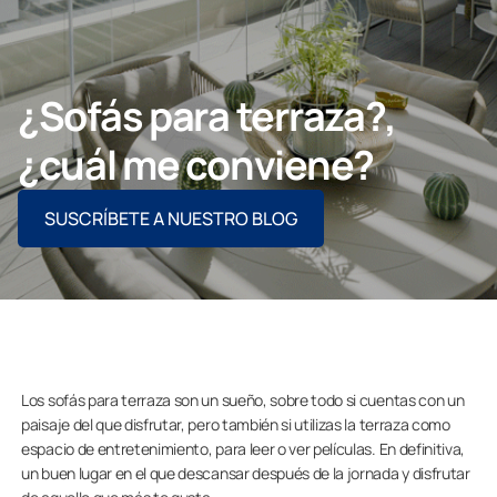
Contacto
¿Sofás para terraza?,
PIDE ASESORAMIENTO AQUÍ
¿cuál me conviene?
SUSCRÍBETE A NUESTRO BLOG
Profesionales
Grupo Lumon
Tienda Online
Los sofás para terraza son un sueño, sobre todo si cuentas con un
paisaje del que disfrutar, pero también si utilizas la terraza como
espacio de entretenimiento, para leer o ver películas. En definitiva,
un buen lugar en el que descansar después de la jornada y disfrutar