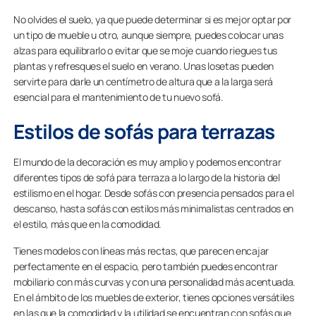
No olvides el suelo, ya que puede determinar si es mejor optar por
un tipo de mueble u otro, aunque siempre, puedes colocar unas
alzas para equilibrarlo o evitar que se moje cuando riegues tus
plantas y refresques el suelo en verano. Unas losetas pueden
servirte para darle un centímetro de altura que a la larga será
esencial para el mantenimiento de tu nuevo sofá.
Estilos de sofás para terrazas
El mundo de la decoración es muy amplio y podemos encontrar
diferentes tipos de sofá para terraza a lo largo de la historia del
estilismo en el hogar. Desde sofás con presencia pensados para el
descanso, hasta sofás con estilos más minimalistas centrados en
el estilo, más que en la comodidad.
Tienes modelos con líneas más rectas, que parecen encajar
perfectamente en el espacio, pero también puedes encontrar
mobiliario con más curvas y con una personalidad más acentuada.
En el ámbito de los muebles de exterior, tienes opciones versátiles
en las que la comodidad y la utilidad se encuentran con sofás que