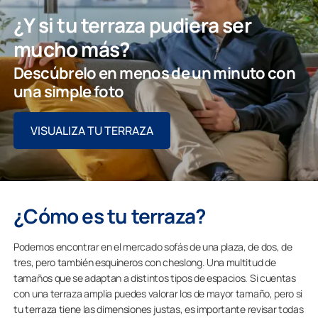
¿Y si tu terraza pudiera ser
mucho más?
Descúbrelo en menos de un minuto con
una simple foto
VISUALIZA TU TERRAZA
¿Cómo es tu terraza?
Podemos encontrar en el mercado sofás de una plaza, de dos, de
tres, pero también esquineros con cheslong. Una multitud de
tamaños que se adaptan a distintos tipos de espacios. Si cuentas
con una terraza amplia puedes valorar los de mayor tamaño, pero si
tu terraza tiene las dimensiones justas, es importante revisar todas