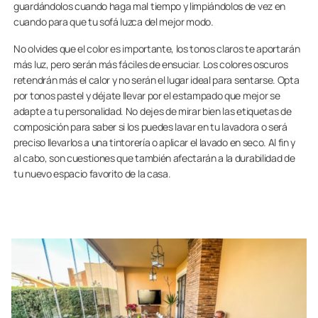
guardándolos cuando haga mal tiempo y limpiándolos de vez en
cuando para que tu sofá luzca del mejor modo.
No olvides que el color es importante, los tonos claros te aportarán
más luz, pero serán más fáciles de ensuciar. Los colores oscuros
retendrán más el calor y no serán el lugar ideal para sentarse. Opta
por tonos pastel y déjate llevar por el estampado que mejor se
adapte a tu personalidad. No dejes de mirar bien las etiquetas de
composición para saber si los puedes lavar en tu lavadora o será
preciso llevarlos a una tintorería o aplicar el lavado en seco. Al fin y
al cabo, son cuestiones que también afectarán a la durabilidad de
tu nuevo espacio favorito de la casa.