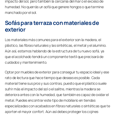
impacto del sol, pero también la cercanía del mar o el exceso de
humedad. No querrás un sofá que genere hongos o que termine
manchado por el sol.
Sofás para terraza con materiales de
exterior
Los materiales más comunes para el exterior son la madera, el
plástico, las fibras naturales y las sintéticas, el metal y el aluminio.
Aún así, estamos hablando de la estructura de tu nuevo sofá, ya
que el acolchado tendrá un componente textil que precisará de
cuidados y mantenimiento.
Optar por muebles de exterior para conseguir tu espacio ideal y ese
rato de lectura que hace tiempo que deseas es posible. Cada
material tiene sus pros y sus contras, puesto que el plástico suele
sufrir más el impacto del sol o el salitre, mientras la madera se
deteriora antes con la humedad, que también es capaz de oxidar el
metal. Puedes encontrar este tipo de mobiliario en tiendas
especializadas con acabados en fibras naturales o sintéticas que te
aporten el mayor confort. Aún así debes proteger los cojines