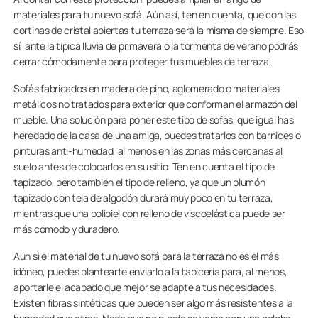
materiales para tu nuevo sofá. Aún así, ten en cuenta, que con las
cortinas de cristal abiertas tu terraza será la misma de siempre. Eso
sí, ante la típica lluvia de primavera o la tormenta de verano podrás
cerrar cómodamente para proteger tus muebles de terraza.
Sofás fabricados en madera de pino, aglomerado o materiales
metálicos no tratados para exterior que conforman el armazón del
mueble. Una solución para poner este tipo de sofás, que igual has
heredado de la casa de una amiga, puedes tratarlos con barnices o
pinturas anti-humedad, al menos en las zonas más cercanas al
suelo antes de colocarlos en su sitio. Ten en cuenta el tipo de
tapizado, pero también el tipo de relleno, ya que un plumón
tapizado con tela de algodón durará muy poco en tu terraza,
mientras que una polipiel con relleno de viscoelástica puede ser
más cómodo y duradero.
Aún si el material de tu nuevo sofá para la terraza no es el más
idóneo, puedes plantearte enviarlo a la tapicería para, al menos,
aportarle el acabado que mejor se adapte a tus necesidades.
Existen fibras sintéticas que pueden ser algo más resistentes a la