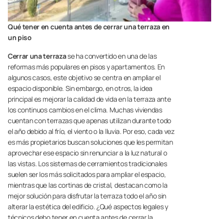
Qué tener en cuenta antes de cerrar una terraza en
un piso
Cerrar una terraza
se ha convertido en una de las
reformas más populares en pisos y apartamentos. En
algunos casos, este objetivo se centra en ampliar el
espacio disponible. Sin embargo, en otros, la idea
principal es mejorar la calidad de vida en la terraza ante
los continuos cambios en el clima. Muchas viviendas
cuentan con terrazas que apenas utilizan durante todo
el año debido al frío, el viento o la lluvia. Por eso, cada vez
es más propietarios buscan soluciones que les permitan
aprovechar ese espacio sin renunciar a la luz natural o
las vistas. Los sistemas de cerramientos tradicionales
suelen ser los más solicitados para ampliar el espacio,
mientras que las cortinas de cristal, destacan como la
mejor solución para disfrutar la terraza todo el año sin
alterar la estética del edificio. ¿Qué aspectos legales y
técnicos debo tener en cuenta antes de cerrar la