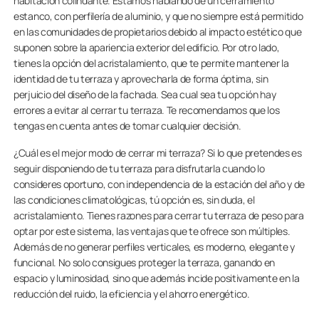
habitación colindante. Estamos hablando de un cerramiento
estanco, con perfilería de aluminio, y que no siempre está permitido
en las comunidades de propietarios debido al impacto estético que
suponen sobre la apariencia exterior del edificio. Por otro lado,
tienes la opción del acristalamiento, que te permite mantener la
identidad de tu terraza y aprovecharla de forma óptima, sin
perjuicio del diseño de la fachada. Sea cual sea tu opción hay
errores a evitar al cerrar tu terraza. Te recomendamos que los
tengas en cuenta antes de tomar cualquier decisión.
¿Cuál es el mejor modo de cerrar mi terraza? Si lo que pretendes es
seguir disponiendo de tu terraza para disfrutarla cuando lo
consideres oportuno, con independencia de la estación del año y de
las condiciones climatológicas, tú opción es, sin duda, el
acristalamiento. Tienes razones para cerrar tu terraza de peso para
optar por este sistema, las ventajas que te ofrece son múltiples.
Además de no generar perfiles verticales, es moderno, elegante y
funcional. No solo consigues proteger la terraza, ganando en
espacio y luminosidad, sino que además incide positivamente en la
reducción del ruido, la eficiencia y el ahorro energético.