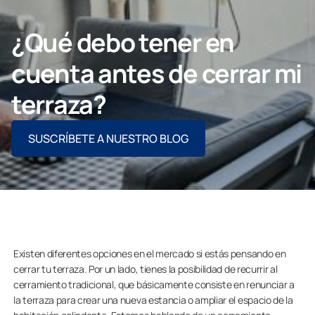
Contacto
¿Qué debo tener en
cuenta antes de cerrar mi
PIDE ASESORAMIENTO AQUÍ
terraza?
SUSCRÍBETE A NUESTRO BLOG
Profesionales
Grupo Lumon
Tienda Online
Existen diferentes opciones en el mercado si estás pensando en
cerrar tu terraza. Por un lado, tienes la posibilidad de recurrir al
cerramiento tradicional, que básicamente consiste en renunciar a
la terraza para crear una nueva estancia o ampliar el espacio de la