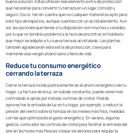
buena solución. Estas ofrecen ese elemento extra de protección
que necesitas para convertir tu terraza en un lugar cómodo y
seguro. Eso sí, ten en cuenta que no cualquier material es apto para
este tipo de espacios, aunque cuentes con un acristalamiento. Aun
así, las opciones que tienes a tu disposición son muchas y variadas,
por lo que no tendrás problema a la hora de encontrar el mobiliario
que mejor se adapte a tu nueva terraza acristalada. Las plantas
también agradecerán este extra de protección, clave para
mantener ese vergel urbano sano y lleno de vida.
Reduce tu consumo energético
cerrando la terraza
Cerrar la terraza incide positivamente en el ahorro energético de tu
hogar. La factura de la luz, en subida constante, puede verse más
controlada si optas por instalar cortinas de cristal. Podrás
aprovechar la entrada de luz en tu hogar, por ejemplo, o reducir la
presión del viento sobre la terraza en los meses más fríos, medidas
con las que optimizarás el gasto energético. En verano, algunos
gestos, como abrir las cortinas de cristal para facilitar la entrada del
aire en las horas más frescas o bajar los estores para regular la