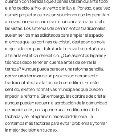
cuentan con terrazas que apenas utilizan durante todo
el año debido al frío, el viento o la lluvia. Por eso, cada vez
es más propietarios buscan soluciones que les permitan
aprovechar ese espacio sin renunciar a la luz natural o
las vistas. Los sistemas de cerramientos tradicionales
suelen ser los más solicitados para ampliar el espacio,
mientras que las cortinas de cristal, destacan como la
mejor solución para disfrutar la terraza todo el año sin
alterar la estética del edificio. ¿Qué aspectos legales y
técnicos debo tener en cuenta antes de cerrar la
terraza? Aunque pueda parecer una reforma sencilla,
cerrar una terraza
de un piso con un cerramiento
tradicional afecta a la fachada del edificio. En este
sentido, existen normativas municipales que pueden
impedir la reforma. Sin embargo, las cortinas de cristal,
aunque pueden requerir la aprobación de la comunidad
de propietarios, no suponen una modificación de la
fachada y se integran sin necesidad de obra. Te
contamos más factores para evitar problemas y tomar
la mejor decisión en tu caso.