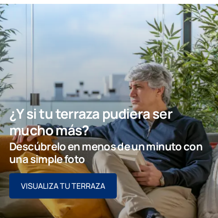
¿Y si tu terraza pudiera ser
mucho más?
Descúbrelo en menos de un minuto con
una simple foto
VISUALIZA TU TERRAZA