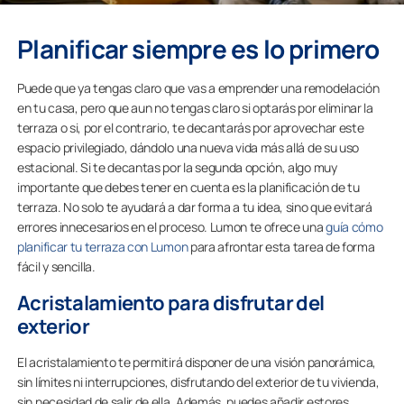
Planificar siempre es lo primero
Puede que ya tengas claro que vas a emprender una remodelación
en tu casa, pero que aun no tengas claro si optarás por eliminar la
terraza o si, por el contrario, te decantarás por aprovechar este
espacio privilegiado, dándolo una nueva vida más allá de su uso
estacional. Si te decantas por la segunda opción, algo muy
importante que debes tener en cuenta es la planificación de tu
terraza. No solo te ayudará a dar forma a tu idea, sino que evitará
errores innecesarios en el proceso. Lumon te ofrece una
guía cómo
planificar tu terraza con Lumon
para afrontar esta tarea de forma
fácil y sencilla.
Acristalamiento para disfrutar del
exterior
El acristalamiento te permitirá disponer de una visión panorámica,
sin límites ni interrupciones, disfrutando del exterior de tu vivienda,
sin necesidad de salir de ella. Además, puedes añadir estores