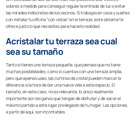
solares a medida para conseguir regular la entrada de luz o evitar
las miradas indiscretas de los vecinos. Si trabajas en casa y sueñas
con instalar tu oficina “con vistas” en la terraza, este sistema te
ofrece justo lo que necesitas para hacerlo realidad.
Acristalar tu terraza sea cual
sea su tamaño
Tanto si tienes una terraza pequeña, que piensas que no tiene
muchas posibilidades, como si cuentas con una terraza amplia,
pero que apenas usas, las cortinas de cristal pueden marcar la
diferencia a la hora de dar una nueva vida a este espacio. El
tamaño, en este caso, no es relevante, lo único realmente
importante son las ganas que tengas de disfrutar y de sacar el
máximo partido a este lugar privilegiado de tu hogar. Las opciones,
a partir de aquí, son incontables.