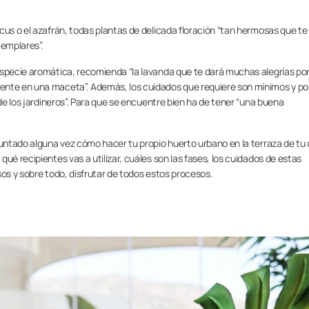
cus o el azafrán, todas plantas de delicada floración “tan hermosas que te
jemplares”.
especie aromática, recomienda “la lavanda que te dará muchas alegrías por
ente en una maceta”. Además, los cuidados que requiere son mínimos y po
 de los jardineros”. Para que se encuentre bien ha de tener “una buena
guntado alguna vez cómo hacer tu propio huerto urbano en la terraza de tu
ué recipientes vas a utilizar, cuáles son las fases, los cuidados de estas
sos y sobre todo, disfrutar de todos estos procesos.