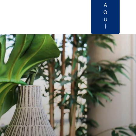
A
Q
U
Í