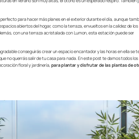
turas en verano son muy altas, el otoño es un esperado respiro. También 
 perfecto para hacer más planes en el exterior durante el día, aunque tam
spacios abiertos del hogar, como la terraza, envueltos en la calidez de los
además, con una terraza acristalada con Lumon, esta estación puede ser
 agradable conseguirás crear un espacio encantador y las horas en ella se t
 que no querrás salir de tu casa para nada. En este post te damos todos los
coración floral y jardinería,
para plantar y disfrutar de las plantas de o