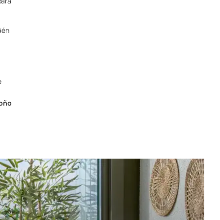
para
bién
e
toño