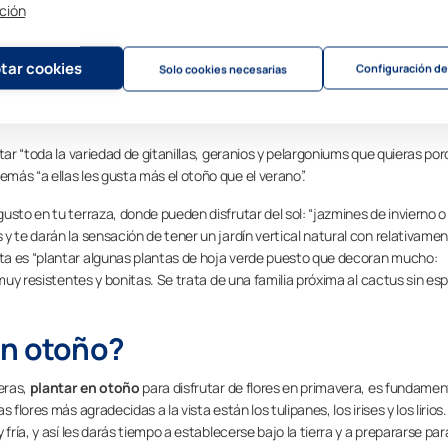
plantas de otoño en tu terraza
ción
 plantas de otoño en tu terraza
es cuánta cantidad de sol les dará durant
tar cookies
Configuración de
Solo cookies necesarias
 horas de luz al día) en el otoño podrás disfrutar también de plantas de ext
 helarán. “Es como si tuvieras un pequeño invernadero en casa”, explica la
tar “toda la variedad de gitanillas, geranios y pelargoniums que quieras po
ás “a ellas les gusta más el otoño que el verano”.
usto en tu terraza, donde pueden disfrutar del sol: “jazmines de invierno o
y te darán la sensación de tener un jardín vertical natural con relativame
ta es “plantar algunas plantas de hoja verde puesto que decoran mucho:
 muy resistentes y bonitas. Se trata de una familia próxima al cactus sin es
en otoño?
eras,
plantar en otoño
para disfrutar de flores en primavera, es fundamen
flores más agradecidas a la vista están los tulipanes, los irises y los lirios.
fría, y así les darás tiempo a establecerse bajo la tierra y a prepararse par