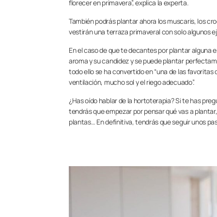
florecer en primavera”, explica la experta.
También podrás plantar ahora los muscaris, los cro
vestirán una terraza primaveral con solo algunos e
En el caso de que te decantes por plantar alguna 
aroma y su candidez y se puede plantar perfectam
todo ello se ha convertido en “una de las favoritas
ventilación, mucho sol y el riego adecuado”.
¿Has oído hablar de la hortoterapia? Si te has pre
tendrás que empezar por pensar qué vas a plantar, q
plantas… En definitiva, tendrás que seguir unos pa