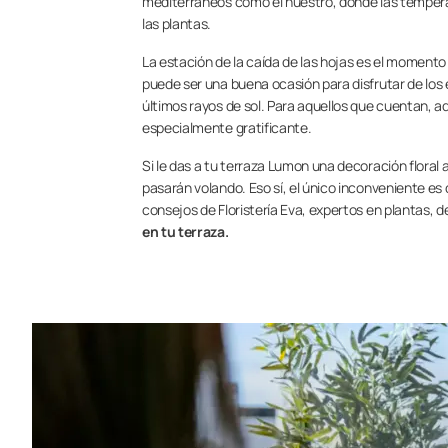
mediterráneos como el nuestro, donde las tempera
las plantas.
La estación de la caída de las hojas es el momento
puede ser una buena ocasión para disfrutar de los e
últimos rayos de sol. Para aquellos que cuentan, 
especialmente gratificante.
Si le das a tu terraza Lumon una decoración floral
pasarán volando. Eso sí, el único inconveniente es
consejos de Floristería Eva, expertos en plantas, de
en tu terraza.