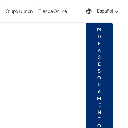
Español
Grupo Lumon
Tienda Online
English
PI
D
E
A
S
E
S
O
R
A
M
IE
N
T
O