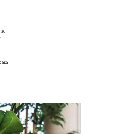
 su
r
 casa