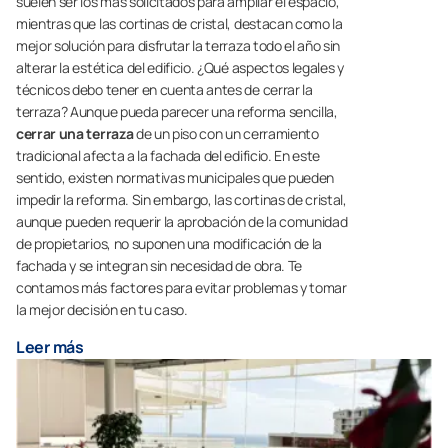
suelen ser los más solicitados para ampliar el espacio,
mientras que las cortinas de cristal, destacan como la
mejor solución para disfrutar la terraza todo el año sin
alterar la estética del edificio. ¿Qué aspectos legales y
técnicos debo tener en cuenta antes de cerrar la
terraza? Aunque pueda parecer una reforma sencilla,
cerrar una terraza
de un piso con un cerramiento
tradicional afecta a la fachada del edificio. En este
sentido, existen normativas municipales que pueden
impedir la reforma. Sin embargo, las cortinas de cristal,
aunque pueden requerir la aprobación de la comunidad
de propietarios, no suponen una modificación de la
fachada y se integran sin necesidad de obra. Te
contamos más factores para evitar problemas y tomar
la mejor decisión en tu caso.
Leer más