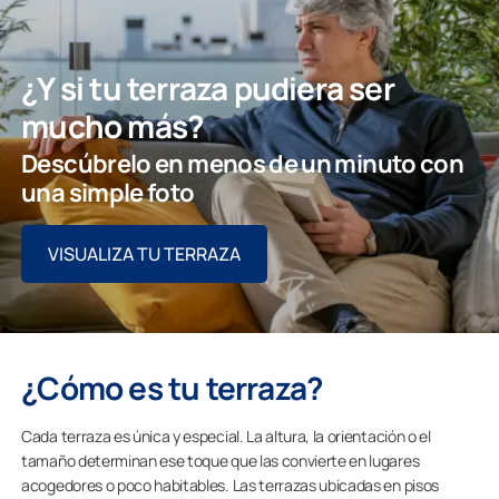
¿Y si tu terraza pudiera ser
mucho más?
Descúbrelo en menos de un minuto con
una simple foto
VISUALIZA TU TERRAZA
¿Cómo es tu terraza?
Cada terraza es única y especial. La altura, la orientación o el
tamaño determinan ese toque que las convierte en lugares
acogedores o poco habitables. Las terrazas ubicadas en pisos