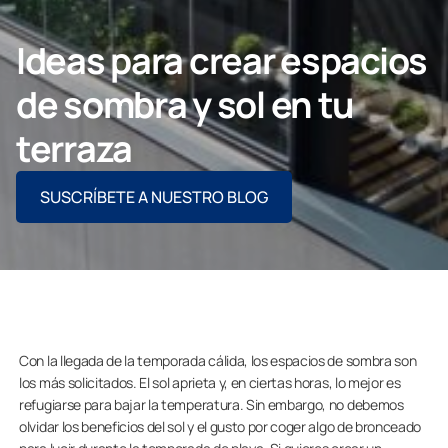
Contacto
Ideas para crear espacios
de sombra y sol en tu
PIDE ASESORAMIENTO AQUÍ
terraza
SUSCRÍBETE A NUESTRO BLOG
Profesionales
Grupo Lumon
Tienda Online
Con la llegada de la temporada cálida, los espacios de sombra son
los más solicitados. El sol aprieta y, en ciertas horas, lo mejor es
refugiarse para bajar la temperatura. Sin embargo, no debemos
olvidar los beneficios del sol y el gusto por coger algo de bronceado