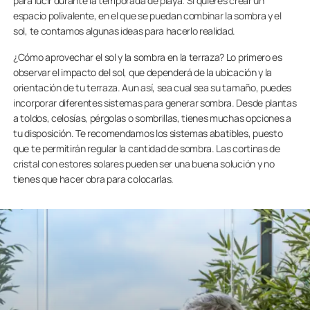
para lucir durante la temporada de playa. Si quieres crear un
espacio polivalente, en el que se puedan combinar la sombra y el
sol, te contamos algunas ideas para hacerlo realidad.
¿Cómo aprovechar el sol y la sombra en la terraza? Lo primero es
observar el impacto del sol, que dependerá de la ubicación y la
orientación de tu terraza. Aun así, sea cual sea su tamaño, puedes
incorporar diferentes sistemas para generar sombra. Desde plantas
a toldos, celosías, pérgolas o sombrillas, tienes muchas opciones a
tu disposición. Te recomendamos los sistemas abatibles, puesto
que te permitirán regular la cantidad de sombra. Las cortinas de
cristal con estores solares pueden ser una buena solución y no
tienes que hacer obra para colocarlas.