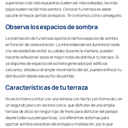
superiores o las más expuestas suelen ser más soleadas, las más
bajas suelen recibir más sombra. Conocer tu terraza es saber
sacarle el mayor partido al espacio. Te contamos cómo conseguirlo.
Observa los espacios de sombra
La orientación de tu terraza aportará ciertos espacios de sombra
en función de cada estación. La intensidad del sol durante la tarde
o la necesidad de recibir su calidez durante la mañana, pueden
hacerte reflexionar sobre el mejor modo de distribuir tu terraza. Si
ya dispones de espacios de sombra generados por edificios
cercanos, árboles o el simple movimiento del sol, puedes enfocar tu
distribución desde ese punto de partida.
Características de tu terraza
No es lo mismo contar con una terraza con techo y en forma de L en
un segundo piso con vecinos cerca, que disfrutar de una amplia
terraza de ático sin ningún tipo de freno para disfrutar del paisaje
desde todas sus perspectivas. Los diferentes sistemas para
aportar sombra necesitan de anclajes o instalación, por lo que