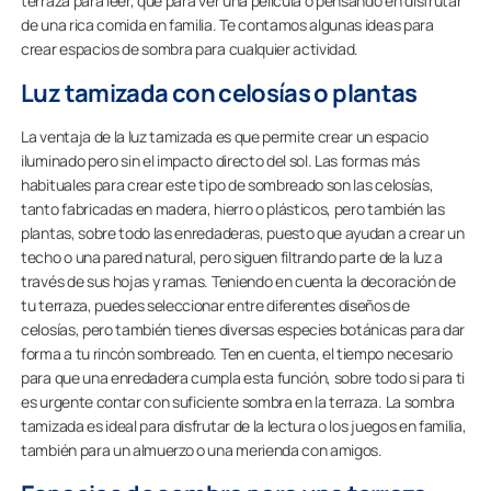
terraza para leer, que para ver una película o pensando en disfrutar
de una rica comida en familia. Te contamos algunas ideas para
crear espacios de sombra para cualquier actividad.
Luz tamizada con celosías o plantas
La ventaja de la luz tamizada es que permite crear un espacio
iluminado pero sin el impacto directo del sol. Las formas más
habituales para crear este tipo de sombreado son las celosías,
tanto fabricadas en madera, hierro o plásticos, pero también las
plantas, sobre todo las enredaderas, puesto que ayudan a crear un
techo o una pared natural, pero siguen filtrando parte de la luz a
través de sus hojas y ramas. Teniendo en cuenta la decoración de
tu terraza, puedes seleccionar entre diferentes diseños de
celosías, pero también tienes diversas especies botánicas para dar
forma a tu rincón sombreado. Ten en cuenta, el tiempo necesario
para que una enredadera cumpla esta función, sobre todo si para ti
es urgente contar con suficiente sombra en la terraza. La sombra
tamizada es ideal para disfrutar de la lectura o los juegos en familia,
también para un almuerzo o una merienda con amigos.