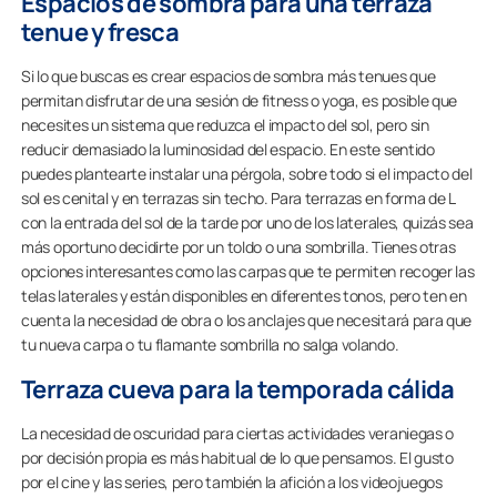
Espacios de sombra para una terraza
tenue y fresca
Si lo que buscas es crear espacios de sombra más tenues que
permitan disfrutar de una sesión de fitness o yoga, es posible que
necesites un sistema que reduzca el impacto del sol, pero sin
reducir demasiado la luminosidad del espacio. En este sentido
puedes plantearte instalar una pérgola, sobre todo si el impacto del
sol es cenital y en terrazas sin techo. Para terrazas en forma de L
con la entrada del sol de la tarde por uno de los laterales, quizás sea
más oportuno decidirte por un toldo o una sombrilla. Tienes otras
opciones interesantes como las carpas que te permiten recoger las
telas laterales y están disponibles en diferentes tonos, pero ten en
cuenta la necesidad de obra o los anclajes que necesitará para que
tu nueva carpa o tu flamante sombrilla no salga volando.
Terraza cueva para la temporada cálida
La necesidad de oscuridad para ciertas actividades veraniegas o
por decisión propia es más habitual de lo que pensamos. El gusto
por el cine y las series, pero también la afición a los videojuegos