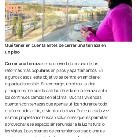
Qué tener en cuenta antes de cerrar una terraza en
un piso
Cerrar una terraza
se ha convertido en una de las
reformas más populares en pisos y apartamentos. En
algunos casos, este objetivo se centra en ampliar el
espacio disponible. Sin embargo, en otros, la idea
principal es mejorar la calidad de vida en la terraza ante
los continuos cambios en el clima. Muchas viviendas
cuentan con terrazas que apenas utilizan durante todo
el año debido al frío, el viento o la lluvia. Por eso, cada vez
es más propietarios buscan soluciones que les permitan
aprovechar ese espacio sin renunciar a la luz natural o
las vistas. Los sistemas de cerramientos tradicionales