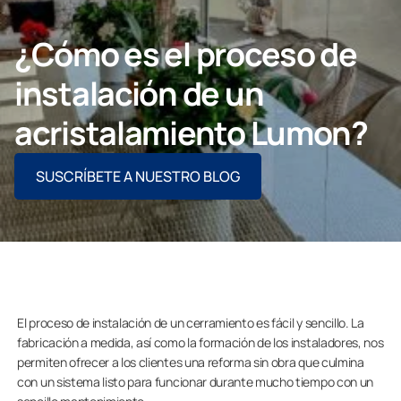
Contacto
¿Cómo es el proceso de
instalación de un
PIDE ASESORAMIENTO AQUÍ
acristalamiento Lumon?
SUSCRÍBETE A NUESTRO BLOG
Profesionales
Grupo Lumon
Tienda Online
El proceso de instalación de un cerramiento es fácil y sencillo. La
fabricación a medida, así como la formación de los instaladores, nos
permiten ofrecer a los clientes una reforma sin obra que culmina
con un sistema listo para funcionar durante mucho tiempo con un