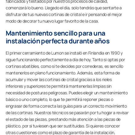
fabricados y testados por nuestros procesos de calidad,
comenzará lo bueno. Llegado el día, solo tendrás que sentarte a
disfrutar de tus nuevas cortinas de cristal e ir pensando el mejor
modo de decorar tu nuevo lugar favorito de la casa.
Mantenimiento sencillo para una
instalación perfecta durante años
El primer cerramiento de Lumon se instaló en Finlandia en 1990 y
sigue funcionando perfectamente a día de hoy. Tanto si optas por
cortinas abatibles, como si te decides por correderas, es sencillo
mantenerlos en pleno funcionamiento. Además, esta forma de
acumular y mover las cortinas de cristal gracias a los rieles
inferiores y superiores te permitirá mantenerlas limpias sin
necesidad de posturas peligrosas. Puedes elegir un mantenimiento
básico o uno completo, lo que te permitirá reponer piezas o
engrasar de forma correcta las guías para un correcto movimiento
de las cortinas. Nuestros técnicos se pasarán por tu hogar a revisar
el estado de las piezas, prestando más atención a las piezas de
plástico, por si tuviesen que ser sustituidas. Si quieres conocer
otras cuestiones como el plazo de garantía de la instalación,