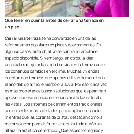
Qué tener en cuenta antes de cerrar una terraza en
un piso
Cerrar una terraza
se ha convertido en una de las
reformas más populares en pisos y apartamentos. En
algunos casos, este objetivo se centra en ampliar el
espacio disponible. Sin embargo, en otros, la idea
principal es mejorar la calidad de vida en la terraza ante
los continuos cambios en el clima. Muchas viviendas
cuentan con terrazas que apenas utilizan durante todo
el año debido al frío, el viento o la lluvia. Por eso, cada vez
es más propietarios buscan soluciones que les permitan
aprovechar ese espacio sin renunciar a la luz natural o
las vistas. Los sistemas de cerramientos tradicionales
suelen ser los más solicitados para ampliar el espacio,
mientras que las cortinas de cristal, destacan como la
mejor solución para disfrutar la terraza todo el año sin
alterar la estética del edificio. ¿Qué aspectos legales y