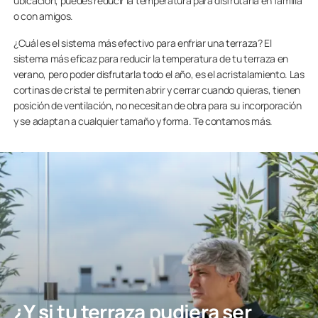
ubicación, puedes reducir la temperatura para disfrutarla en familia
o con amigos.
¿Cuál es el sistema más efectivo para enfriar una terraza? El
sistema más eficaz para reducir la temperatura de tu terraza en
verano, pero poder disfrutarla todo el año, es el acristalamiento. Las
cortinas de cristal te permiten abrir y cerrar cuando quieras, tienen
posición de ventilación, no necesitan de obra para su incorporación
y se adaptan a cualquier tamaño y forma. Te contamos más.
¿Y si tu terraza pudiera ser