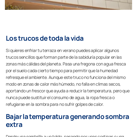
Los trucos de toda la vida
Si quieres enfriar tu terraza en verano puedes aplicar algunos
trucos sencillos que forman parte de la sabiduría popular en las
zonas más cálidas del planeta. Pasa una fregona con agua fresca
por el suelo cada cierto tiempo para permitir que la humedad
refresque el ambiente. Aunque este truco no funciona del mismo
modo en zonas de calor más húmedo, no falla en climas secos,
aportando un frescor que ayuda a reducir la temperatura, pero que
nunca puede sustituir el consumo de agua, la ropa fresca o
refugiarse en la sombra para no sufrir golpes de calor.
Bajar la temperatura generando sombra
extra
Desde una sombrilla a un toldo, pasando por unas cortinas o una