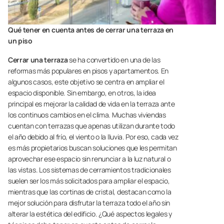
Qué tener en cuenta antes de cerrar una terraza en
un piso
Cerrar una terraza
se ha convertido en una de las
reformas más populares en pisos y apartamentos. En
algunos casos, este objetivo se centra en ampliar el
espacio disponible. Sin embargo, en otros, la idea
principal es mejorar la calidad de vida en la terraza ante
los continuos cambios en el clima. Muchas viviendas
cuentan con terrazas que apenas utilizan durante todo
el año debido al frío, el viento o la lluvia. Por eso, cada vez
es más propietarios buscan soluciones que les permitan
aprovechar ese espacio sin renunciar a la luz natural o
las vistas. Los sistemas de cerramientos tradicionales
suelen ser los más solicitados para ampliar el espacio,
mientras que las cortinas de cristal, destacan como la
mejor solución para disfrutar la terraza todo el año sin
alterar la estética del edificio. ¿Qué aspectos legales y