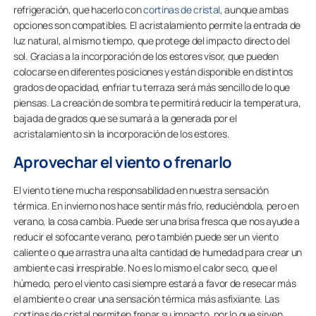
refrigeración, que hacerlo con
cortinas de cristal
, aunque ambas
opciones son compatibles. El acristalamiento permite la entrada de
luz natural, al mismo tiempo, que protege del impacto directo del
sol. Gracias a la incorporación de los estores visor, que pueden
colocarse en diferentes posiciones y están disponible en distintos
grados de opacidad, enfriar tu terraza será más sencillo de lo que
piensas. La creación de sombra te permitirá reducir la temperatura,
bajada de grados que se sumará a la generada por el
acristalamiento sin la incorporación de los estores.
Aprovechar el viento o frenarlo
El viento tiene mucha responsabilidad en nuestra sensación
térmica. En invierno nos hace sentir más frío, reduciéndola, pero en
verano, la cosa cambia. Puede ser una brisa fresca que nos ayude a
reducir el sofocante verano, pero también puede ser un viento
caliente o que arrastra una alta cantidad de humedad para crear un
ambiente casi irrespirable. No es lo mismo el calor seco, que el
húmedo, pero el viento casi siempre estará a favor de resecar más
el ambiente o crear una sensación térmica más asfixiante. Las
cortinas de cristal permiten frenar su impacto, por lo que sirven