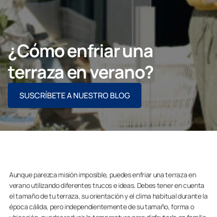
Contacto
¿Cómo enfriar una
PIDE ASESORAMIENTO AQUÍ
terraza en verano?
SUSCRÍBETE A NUESTRO BLOG
Profesionales
Grupo Lumon
Tienda Online
Aunque parezca misión imposible, puedes enfriar una terraza en
verano utilizando diferentes trucos e ideas. Debes tener en cuenta
el tamaño de tu terraza, su orientación y el clima habitual durante la
época cálida, pero independientemente de su tamaño, forma o