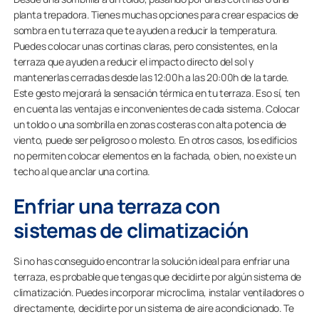
planta trepadora. Tienes muchas opciones para crear espacios de
sombra en tu terraza que te ayuden a reducir la temperatura.
Puedes colocar unas cortinas claras, pero consistentes, en la
terraza que ayuden a reducir el impacto directo del sol y
mantenerlas cerradas desde las 12:00h a las 20:00h de la tarde.
Este gesto mejorará la sensación térmica en tu terraza. Eso sí, ten
en cuenta las ventajas e inconvenientes de cada sistema. Colocar
un toldo o una sombrilla en zonas costeras con alta potencia de
viento, puede ser peligroso o molesto. En otros casos, los edificios
no permiten colocar elementos en la fachada, o bien, no existe un
techo al que anclar una cortina.
Enfriar una terraza con
sistemas de climatización
Si no has conseguido encontrar la solución ideal para enfriar una
terraza, es probable que tengas que decidirte por algún sistema de
climatización. Puedes incorporar microclima, instalar ventiladores o
directamente, decidirte por un sistema de aire acondicionado. Te