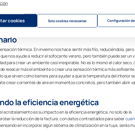
ción
te la entrada de luz natural, al mismo tiempo, que protege del impacto di
visor, que pueden colocarse en diferentes posiciones y están disponible en
rá más sencillo de lo que piensas. La creación de sombra te permitirá reduci
tar cookies
Configuración de
Solo cookies necesarias
enerada por el acristalamiento sin la incorporación de los estores.
narlo
ensación térmica. En invierno nos hace sentir más frío, reduciéndola, pero
a que nos ayude a reducir el sofocante verano, pero también puede ser un v
d para crear un ambiente casi irrespirable. No es lo mismo el calor seco, 
r de resecar más el ambiente o crear una sensación térmica más asfixiante
 lo que sirven como barrera para ayudar a que la temperatura del interior s
ite crear corrientes de aire en momentos concretos, pero también abrir va
ndo la eficiencia energética
 el acristalamiento es su impacto en la eficiencia energética, no solo de la
robar la reducción de la factura, con datos contrastados para saber
cuán
 pensando en incorporar algún sistema de climatización en la tuya, serás m