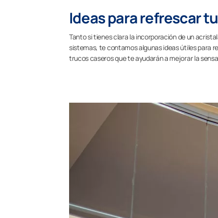
Ideas para refrescar t
Tanto si tienes clara la incorporación de un acrist
sistemas, te contamos algunas ideas útiles para re
trucos caseros que te ayudarán a mejorar la sensa