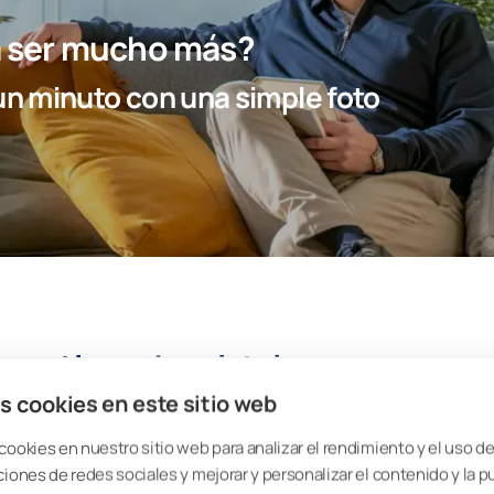
ra ser mucho más?
n minuto con una simple foto
 cortinas de cristal
s cookies en este sitio web
o que al incorporar las cortinas de cristal y mantenerlas
cookies en nuestro sitio web para analizar el rendimiento y el uso del
ciones de redes sociales y mejorar y personalizar el contenido y la p
mas de refrigeración, que hacerlo con
cortinas de cristal
, aunque ambas