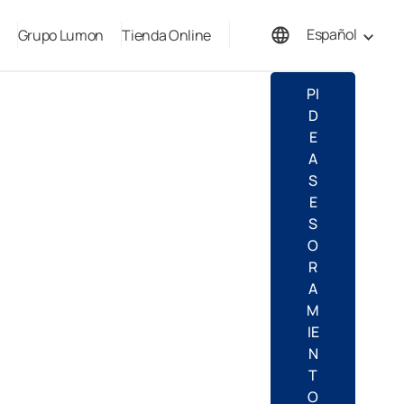
Español
Grupo Lumon
Tienda Online
English
PI
D
E
A
S
E
S
O
R
A
M
IE
N
T
O