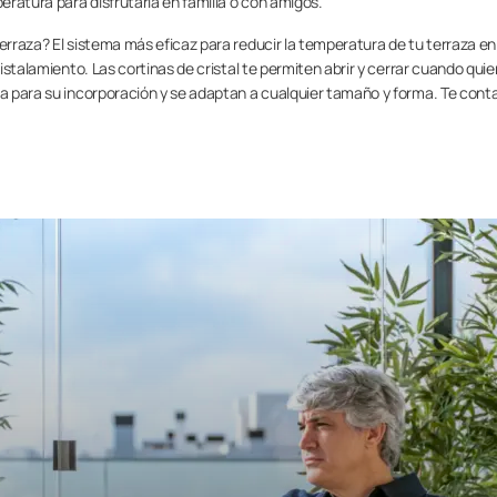
ratura para disfrutarla en familia o con amigos.
terraza? El sistema más eficaz para reducir la temperatura de tu terraza en
ristalamiento. Las cortinas de cristal te permiten abrir y cerrar cuando quie
bra para su incorporación y se adaptan a cualquier tamaño y forma. Te con