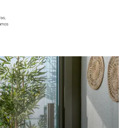
ras,
tamos