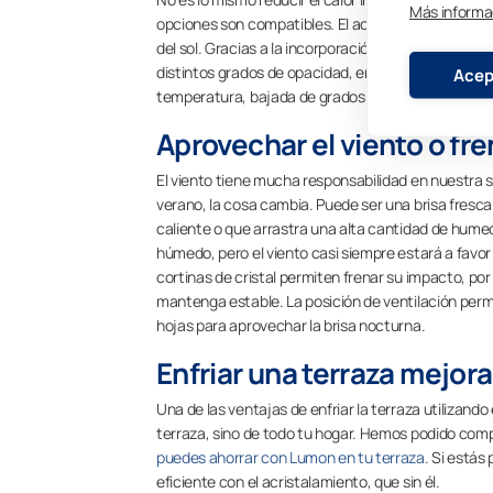
Más informa
opciones son compatibles. El acristalamiento permi
del sol. Gracias a la incorporación de los estores 
distintos grados de opacidad, enfriar tu terraza se
Acep
temperatura, bajada de grados que se sumará a la g
Aprovechar el viento o fre
El viento tiene mucha responsabilidad en nuestra s
verano, la cosa cambia. Puede ser una brisa fresc
caliente o que arrastra una alta cantidad de humeda
húmedo, pero el viento casi siempre estará a favo
cortinas de cristal permiten frenar su impacto, por
mantenga estable. La posición de ventilación perm
hojas para aprovechar la brisa nocturna.
Enfriar una terraza mejora
Una de las ventajas de enfriar la terraza utilizando
terraza, sino de todo tu hogar. Hemos podido comp
puedes ahorrar con Lumon en tu terraza
. Si estás
eficiente con el acristalamiento, que sin él.