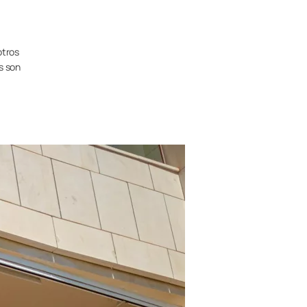
otros
s son