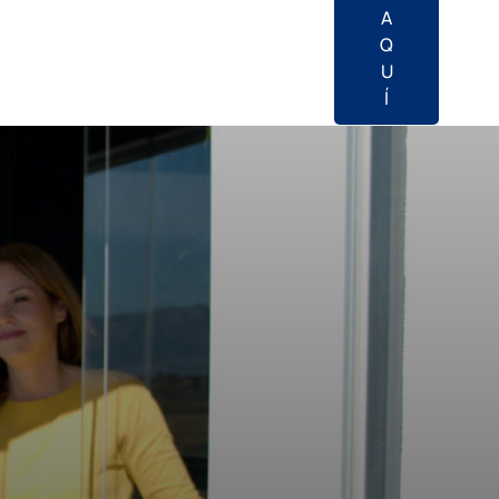
A
Q
U
Í