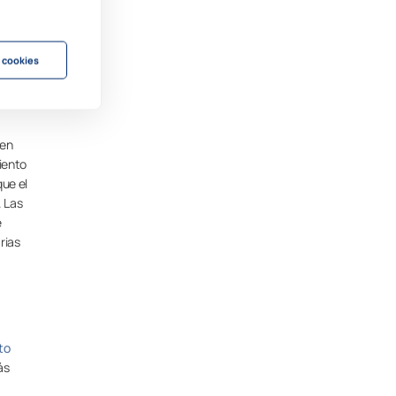
recto
r la
 cookies
 en
iento
que el
. Las
e
rias
to
ás