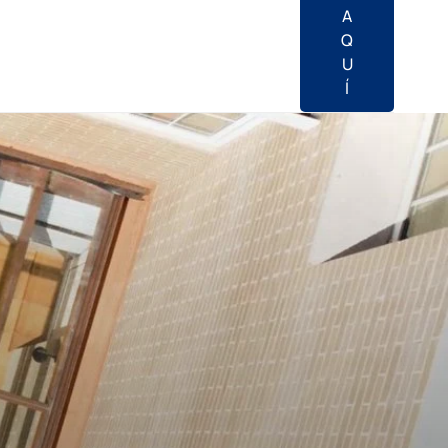
A
Q
U
Í