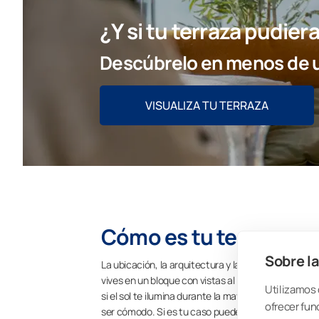
¿Y si tu terraza pudie
Descúbrelo en menos de u
VISUALIZA TU TERRAZA
Cómo es tu terraza o 
Sobre la
La ubicación, la arquitectura y las dimensiones de 
vives en un bloque con vistas al interior de la urba
Utilizamos 
si el sol te ilumina durante la mayor parte del día.
ofrecer fun
ser cómodo. Si es tu caso puedes incorporar cortin