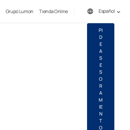
Español
Grupo Lumon
Tienda Online
English
PI
D
E
A
S
E
S
O
R
A
M
IE
N
T
O