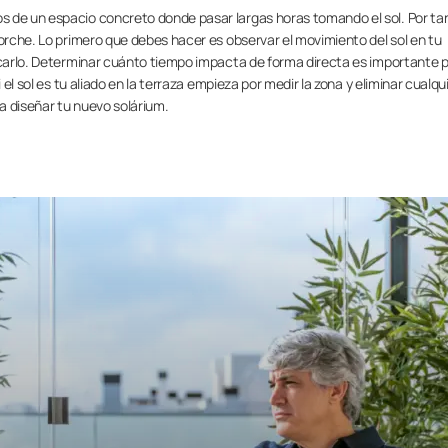
 de un espacio concreto donde pasar largas horas tomando el sol. Por ta
porche. Lo primero que debes hacer es observar el movimiento del sol en tu
locarlo. Determinar cuánto tiempo impacta de forma directa es importante 
 el sol es tu aliado en la terraza empieza por medir la zona y eliminar cualqu
a diseñar tu nuevo solárium.