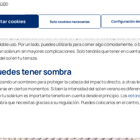
ción
aza para crear tu solárium
tar cookies
Configuración de
Solo cookies necesarias
ia en la que pueden convivir sin problemas el área de plantas, con la zona 
obable que puedas contar con un solárium perfectamente adaptado. El ta
doble uso. Por un lado, puedes utilizarla para comer algo cómodamente, o b
 en un solárium sin mayores complicaciones. Solo tendrás que tener en cuenta
el sol en tu terraza.
uedes tener sombra
lizando un sombrero para proteger la cabeza del impacto directo, a otras le
se en ciertos momentos. Si bien la intensidad del sol en verano es diferen
n tu solárium es importante tenerlo en cuenta desde el principio. Los
estor
bra que necesitas gracias a su regulación. Puedes colocarlos en el centro,