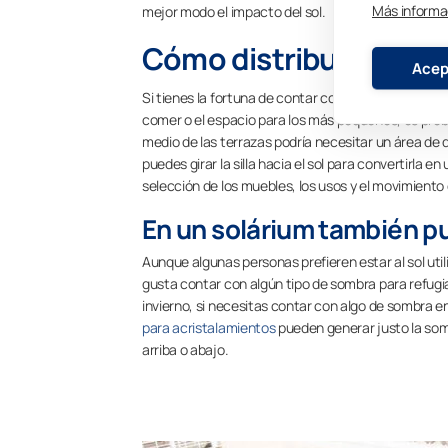
Más informa
mejor modo el impacto del sol.
Cómo distribuir la terr
Acep
Si tienes la fortuna de contar con una terraza ampl
comer o el espacio para los más pequeños, es pr
medio de las terrazas podría necesitar un área de 
puedes girar la silla hacia el sol para convertirla
selección de los muebles, los usos y el movimiento d
En un solárium también p
Aunque algunas personas prefieren estar al sol uti
gusta contar con algún tipo de sombra para refugiar
invierno, si necesitas contar con algo de sombra e
para acristalamientos
pueden generar justo la som
arriba o abajo.