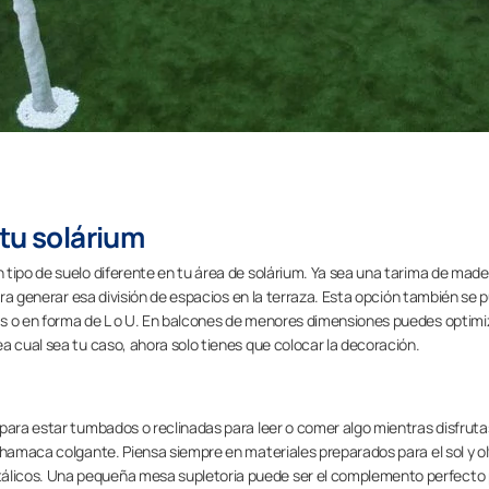
tu solárium
tipo de suelo diferente en tu área de solárium. Ya sea una tarima de made
para generar esa división de espacios en la terraza. Esta opción también se
s o en forma de L o U. En balcones de menores dimensiones puedes optimiz
a cual sea tu caso, ahora solo tienes que colocar la decoración.
para estar tumbados o reclinadas para leer o comer algo mientras disfruta
 hamaca colgante. Piensa siempre en materiales preparados para el sol y ol
licos. Una pequeña mesa supletoria puede ser el complemento perfecto