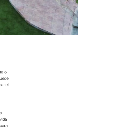
ra o
 puede
ar el
s.
vida
 para