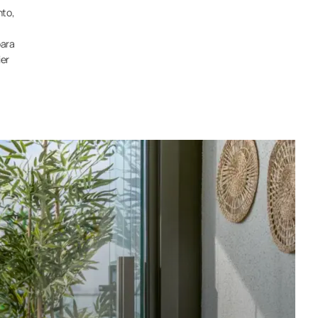
nto,
para
ier