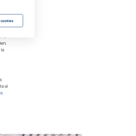
 cookies
para
maño
ien,
 la
s
te al
es