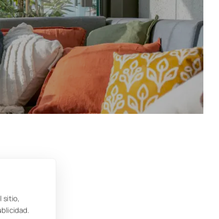
Si
 que
 sitio,
ede no
ublicidad.
de un