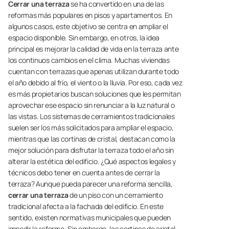
Cerrar una terraza
se ha convertido en una de las
reformas más populares en pisos y apartamentos. En
algunos casos, este objetivo se centra en ampliar el
espacio disponible. Sin embargo, en otros, la idea
principal es mejorar la calidad de vida en la terraza ante
los continuos cambios en el clima. Muchas viviendas
cuentan con terrazas que apenas utilizan durante todo
el año debido al frío, el viento o la lluvia. Por eso, cada vez
es más propietarios buscan soluciones que les permitan
aprovechar ese espacio sin renunciar a la luz natural o
las vistas. Los sistemas de cerramientos tradicionales
suelen ser los más solicitados para ampliar el espacio,
mientras que las cortinas de cristal, destacan como la
mejor solución para disfrutar la terraza todo el año sin
alterar la estética del edificio. ¿Qué aspectos legales y
técnicos debo tener en cuenta antes de cerrar la
terraza? Aunque pueda parecer una reforma sencilla,
cerrar una terraza
de un piso con un cerramiento
tradicional afecta a la fachada del edificio. En este
sentido, existen normativas municipales que pueden
impedir la reforma. Sin embargo, las cortinas de cristal,