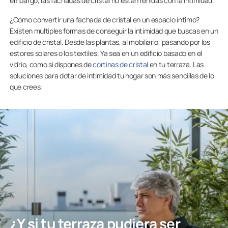
embargo, las fachadas de cristal no están reñidas con la intimidad.
¿Cómo convertir una fachada de cristal en un espacio íntimo?
Existen múltiples formas de conseguir la intimidad que buscas en un
edificio de cristal. Desde las plantas, al mobiliario, pasando por los
estores solares o los textiles. Ya sea en un edificio basado en el
vidrio, como si dispones de
cortinas de cristal
en tu terraza. Las
soluciones para dotar de intimidad tu hogar son más sencillas de lo
que crees.
¿Y si tu terraza pudiera ser