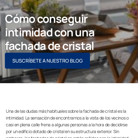
Contacto
Cómo conseguir
intimidad con una
PIDE ASESORAMIENTO AQUÍ
fachada de cristal
SUSCRÍBETE A NUESTRO BLOG
Profesionales
Grupo Lumon
Tienda Online
Una de las dudas más habituales sobre la fachada de cristal es la
intimidad. La sensación de encontrarnos a la vista de los vecinos o
casi en plena calle frena a algunas personas a la hora de decidirse
por un edificio dotado de cristal en su estructura exterior. Sin