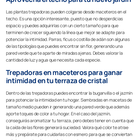
Las plantas trepadoras pueden colgarse desde maceteros en el
techo. Es una opción interesante, puesto que no desperdicias
espacio y puedes adquirirlas con un cierto tamaño para que
terminen de crecer siguiendo la línea que mejor se adapte para
potenciar la intimidad. Parras, ficus o costilla de adán son algunas
de las tipologías que puedes encontrar sin flor, generando una
pared verde que te aparte de miradas ajenas. Debes valorar la
cantidad de luz y agua que necesita cada especie.
Trepadoras en maceteros para ganar
intimidad en tu terraza de cristal
Dentro de las trepadoras puedes encontrar la buganvilla o el jazmín
para potenciar la intimidad en tu hogar. Sembradas en macetas de
tamaño medio pueden ir generando una pared verde que además
aporte toques de color a tu hogar. En el caso del jazmín,
conseguirás aromatizar tu terraza, pero debes tener en cuenta que
la caída de las flores generará suciedad. Valora qué color te atrae
más y prepárate para cuidarlas con esmero para que se conviertan