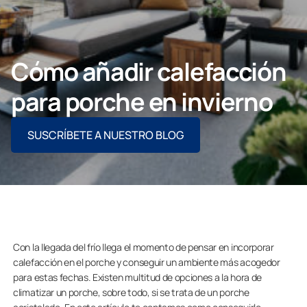
Contacto
Cómo añadir calefacción
PIDE ASESORAMIENTO AQUÍ
para porche en invierno
SUSCRÍBETE A NUESTRO BLOG
Profesionales
Grupo Lumon
Tienda Online
Con la llegada del frío llega el momento de pensar en incorporar
calefacción en el porche y conseguir un ambiente más acogedor
para estas fechas. Existen multitud de opciones a la hora de
climatizar un porche, sobre todo, si se trata de un porche