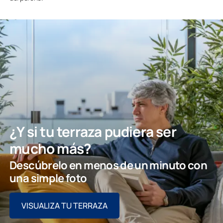
¿Y si tu terraza pudiera ser
mucho más?
Descúbrelo en menos de un minuto con
una simple foto
VISUALIZA TU TERRAZA