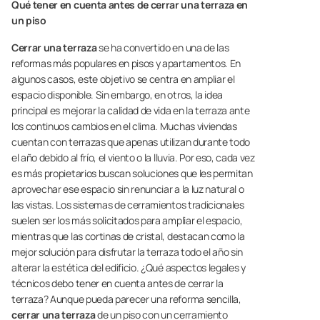
Qué tener en cuenta antes de cerrar una terraza en
un piso
Cerrar una terraza
se ha convertido en una de las
reformas más populares en pisos y apartamentos. En
algunos casos, este objetivo se centra en ampliar el
espacio disponible. Sin embargo, en otros, la idea
principal es mejorar la calidad de vida en la terraza ante
los continuos cambios en el clima. Muchas viviendas
cuentan con terrazas que apenas utilizan durante todo
el año debido al frío, el viento o la lluvia. Por eso, cada vez
es más propietarios buscan soluciones que les permitan
aprovechar ese espacio sin renunciar a la luz natural o
las vistas. Los sistemas de cerramientos tradicionales
suelen ser los más solicitados para ampliar el espacio,
mientras que las cortinas de cristal, destacan como la
mejor solución para disfrutar la terraza todo el año sin
alterar la estética del edificio. ¿Qué aspectos legales y
técnicos debo tener en cuenta antes de cerrar la
terraza? Aunque pueda parecer una reforma sencilla,
cerrar una terraza
de un piso con un cerramiento