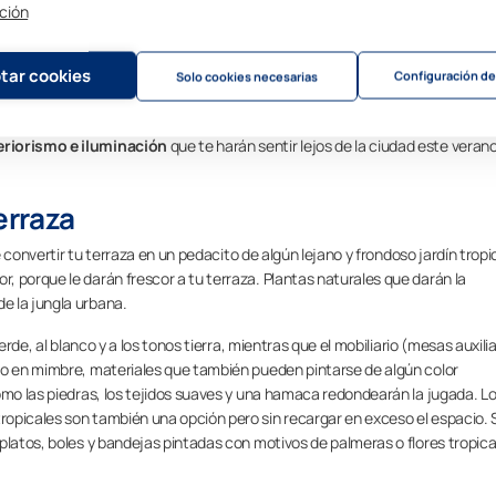
ción
tar cookies
Configuración de
Solo cookies necesarias
e cuelan en nuestras terrazas de verano. Te contamos cuáles son las
eriorismo e iluminación
que te harán sentir lejos de la ciudad este verano
erraza
 convertir tu terraza en un pedacito de algún lejano y frondoso jardín tropic
 porque le darán frescor a tu terraza. Plantas naturales que darán la
e la jungla urbana.
erde, al blanco y a los tonos tierra, mientras que el mobiliario (mesas auxili
 o en mimbre, materiales que también pueden pintarse de algún color
omo las piedras, los tejidos suaves y una hamaca redondearán la jugada. L
opicales son también una opción pero sin recargar en exceso el espacio. S
platos, boles y bandejas pintadas con motivos de palmeras o flores tropica