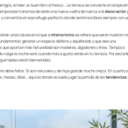
igos, en leer un buen libro al fresco… La terraza se convierte en el epicen
emporada tratamos de darle una nueva vuelta de tuerca a la
decoración
 convertirla en ese refugio perfecto donde sentirnos libres siempre con u
isten unas claves en lo que a
interiorismo
se refiere que serán nuestro 
ndamental: generar un espacio diáfano y equilibrado y que sea una
ales que aportan más naturalidad son maderas, algodones y linos. Tampoco
do caiga la noche será cuando más a gusto estés en tu terraza. Por eso la
l
so guirnaldas serán bienvenidas.
s no debe faltar. Si son naturales y de hoja grande mucho mejor. En cuanto a
 mesas, sillas… aquí es donde se suele jugar la partida de las
tendencias