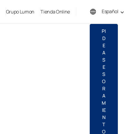
Español
Grupo Lumon
Tienda Online
English
PI
D
E
A
S
E
S
O
R
A
M
IE
N
T
O