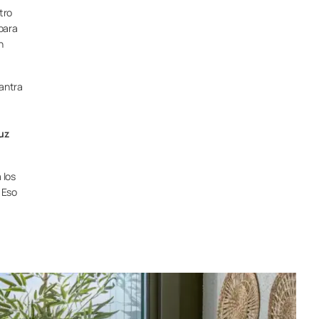
tro
para
n
mantra
uz
 los
.
Eso