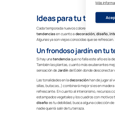
Más informa
Ideas para tu terraza
Acep
Cada temporada nuevos colores y nuevos estilos s
tendencias
en cuanto a
decoración, diseño, int
Algunas ya son viejas conocidas que se refrescan.
Un frondoso jardín en tu t
Si hay una
tendencia
que no falla este año es la de
También las plantas, cuanto más exuberantes mejor,
sensación de
Jardín
del Edén donde desconectar d
Las tonalidades en la
decoración
han de jugar al v
sillas, butacas…) combinará mejor si es en madera
refrescante. En cuanto al interiorismo, recursos c
estampados vegetales y los cuadros con motivos tr
diseño
es tu debilidad, busca alguna colección de 
nadie querrá salir de tu terraza.