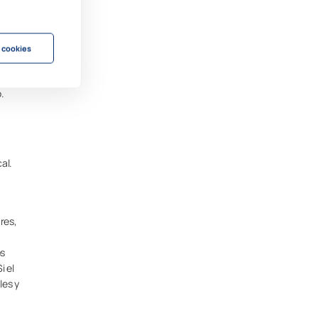
 cookies
.
al.
ares,
os
i el
les y