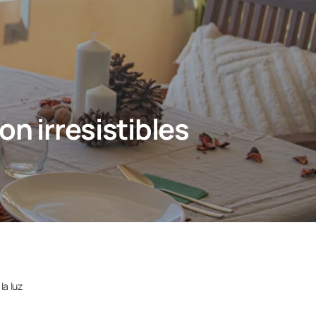
on irresistibles
la luz