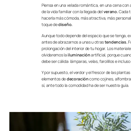
Piensa en una velada romántica, en una cena con am
de la vida familiar con la llegada del
verano.
Cada t
hacerla más cómoda, más atractiva, más personal y
toque de
diseño.
Aunque todo depende del espacio que se tenga, ex
antes de abrazarnos a unas u otras
tendencias.
Fu
prolongación del interior de tu hogar. Los materi
olvidaremos la
iluminación
artificial, porque cuan
debe ser cálida: lámparas, velas, farolillos e inclu
Y por supuesto, el verdor y el frescor de las planta
elementos de
decoración
como cojines, alfombras,
sí, ante todo la comodidad ha de ser nuestra guía.