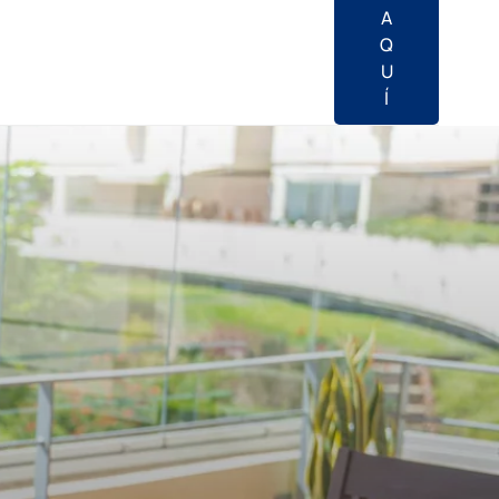
A
Q
U
Í