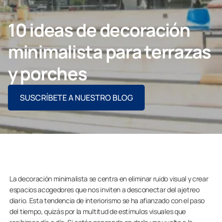
Contacto
10 ideas de decoración
minimalista para terrazas
PIDE ASESORAMIENTO AQUÍ
y porches
SUSCRÍBETE A NUESTRO BLOG
Profesionales
Grupo Lumon
Tienda Online
La decoración minimalista se centra en eliminar ruido visual y crear
espacios acogedores que nos inviten a desconectar del ajetreo
diario. Esta tendencia de interiorismo se ha afianzado con el paso
del tiempo, quizás por la multitud de estímulos visuales que