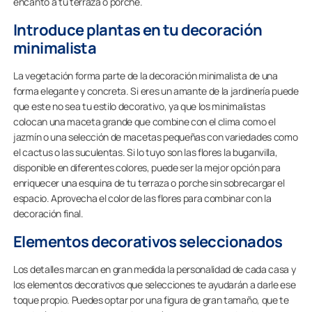
encanto a tu terraza o porche.
Introduce plantas en tu decoración
minimalista
La vegetación forma parte de la decoración minimalista de una
forma elegante y concreta. Si eres un amante de la jardinería puede
que este no sea tu estilo decorativo, ya que los minimalistas
colocan una maceta grande que combine con el clima como el
jazmín o una selección de macetas pequeñas con variedades como
el cactus o las suculentas. Si lo tuyo son las flores la buganvilla,
disponible en diferentes colores, puede ser la mejor opción para
enriquecer una esquina de tu terraza o porche sin sobrecargar el
espacio. Aprovecha el color de las flores para combinar con la
decoración final.
Elementos decorativos seleccionados
Los detalles marcan en gran medida la personalidad de cada casa y
los elementos decorativos que selecciones te ayudarán a darle ese
toque propio. Puedes optar por una figura de gran tamaño, que te