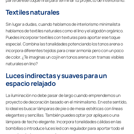
parte de ese toque final para terminar tu proyecto de interiorismo.
Textiles naturales
Sin lugar a dudas, cuando hablamos de interiorismo minimalista
hablamos de textiles naturales como el lino y el algodón orgánico.
Puedes incorporar textiles con texturas para aportar ese toque
especial. Combina las tonalidades potenciando los tonos arena o
incorpora diferentes tejidos para crear armonía pero con un poco
de color. ¿Te imaginas un cojín en tonos arena con tramas visibles
naturales en lino?
Luces indirectas y suaves para un
espacio relajado
La iluminación no debe pasar de largo cuando emprendemos un
proyecto de decoración basado en el minimalismo. En este sentido,
lo ideal es buscar lámparas de pie o de mesa estéticas con líneas
elegantes y sencillas. También puedes optar por apliques o una
lámpara de techo elegante. Incorpora tonalidades cálidas en las
bombillas o introduce luces led con regulador para aportar todo el