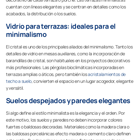
cuentan con líneas elegantes y se centran en detalles como los
acabados, la distribución o los suelos.
Vidrio para terrazas: ideales para el
minimalismo
El cristal es uno de los principales aliados del minimalismo. Tanto los
detalles de vidrio en mesas auxiliares, como la incorporación de
barandillas de cristal, son habituales en los proyectos decorativos
más profesionales. Las pérgolas bioclimáticas incorporadas en
terrazas amplias o áticos, pero también los
acristalamientos de
techo a suelo
, convierten el espacio en un lugar acogedor, elegante
y versátil.
Suelos despejados y paredes elegantes
Si algo define al estilo minimalista es la elegancia y el orden. Por
este motivo, los suelos y paredes no deben incorporar colores
fuertes o baldosas decoradas. Materiales como la madera clara o
las baldosas porcelánicas efecto madera o cemento claro definen