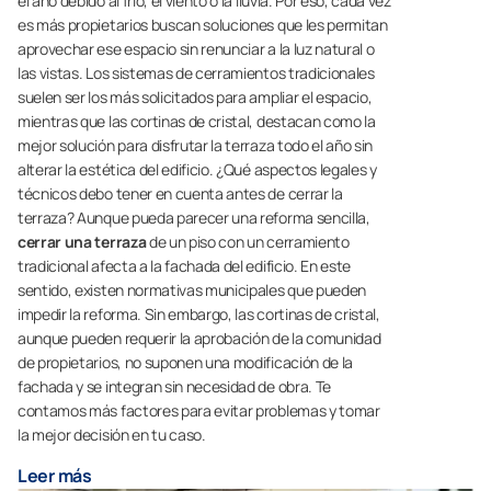
el año debido al frío, el viento o la lluvia. Por eso, cada vez
es más propietarios buscan soluciones que les permitan
aprovechar ese espacio sin renunciar a la luz natural o
las vistas. Los sistemas de cerramientos tradicionales
suelen ser los más solicitados para ampliar el espacio,
mientras que las cortinas de cristal, destacan como la
mejor solución para disfrutar la terraza todo el año sin
alterar la estética del edificio. ¿Qué aspectos legales y
técnicos debo tener en cuenta antes de cerrar la
terraza? Aunque pueda parecer una reforma sencilla,
cerrar una terraza
de un piso con un cerramiento
tradicional afecta a la fachada del edificio. En este
sentido, existen normativas municipales que pueden
impedir la reforma. Sin embargo, las cortinas de cristal,
aunque pueden requerir la aprobación de la comunidad
de propietarios, no suponen una modificación de la
fachada y se integran sin necesidad de obra. Te
contamos más factores para evitar problemas y tomar
la mejor decisión en tu caso.
Leer más