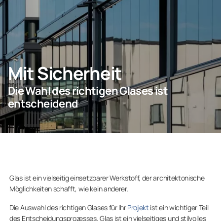
KONTAKT
Mit Sicherheit
Privatkunden
Die Wahl des richtigen Glases ist
Unternehmen
entscheidend
Glas ist ein vielseitig einsetzbarer Werkstoff, der architektonische
Möglichkeiten schafft, wie kein anderer.
Die Auswahl des richtigen Glases für Ihr
Projekt
ist ein wichtiger Teil
des Entscheidungsprozesses. Glas ist ein vielseitiges und stilvolles