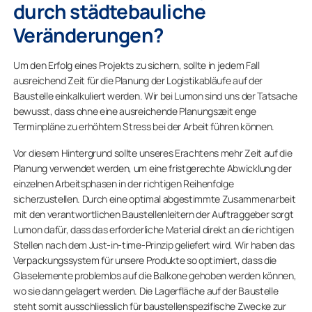
durch städtebauliche
Veränderungen?
Um den Erfolg eines Projekts zu sichern, sollte in jedem Fall
ausreichend Zeit für die Planung der Logistikabläufe auf der
Baustelle einkalkuliert werden. Wir bei Lumon sind uns der Tatsache
bewusst, dass ohne eine ausreichende Planungszeit enge
Terminpläne zu erhöhtem Stress bei der Arbeit führen können.
Vor diesem Hintergrund sollte unseres Erachtens mehr Zeit auf die
Planung verwendet werden, um eine fristgerechte Abwicklung der
einzelnen Arbeitsphasen in der richtigen Reihenfolge
sicherzustellen. Durch eine optimal abgestimmte Zusammenarbeit
mit den verantwortlichen Baustellenleitern der Auftraggeber sorgt
Lumon dafür, dass das erforderliche Material direkt an die richtigen
Stellen nach dem Just-in-time-Prinzip geliefert wird. Wir haben das
Verpackungssystem für unsere Produkte so optimiert, dass die
Glaselemente problemlos auf die Balkone gehoben werden können,
wo sie dann gelagert werden. Die Lagerfläche auf der Baustelle
steht somit ausschliesslich für baustellenspezifische Zwecke zur