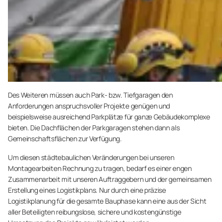
Des Weiteren müssen auch Park- bzw. Tiefgaragen den
Anforderungen anspruchsvoller Projekte genügen und
beispielsweise ausreichend Parkplätze für ganze Gebäudekomplexe
bieten. Die Dachflächen der Parkgaragen stehen dann als
Gemeinschaftsflächen zur Verfügung.
Um diesen städtebaulichen Veränderungen bei unseren
Montagearbeiten Rechnung zu tragen, bedarf es einer engen
Zusammenarbeit mit unseren Auftraggebern und der gemeinsamen
Erstellung eines Logistikplans. Nur durch eine präzise
Logistikplanung für die gesamte Bauphase kann eine aus der Sicht
aller Beteiligten reibungslose, sichere und kostengünstige