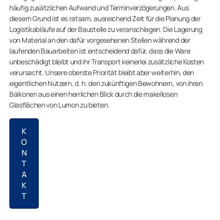
häufig zusätzlichen Aufwand und Terminverzögerungen. Aus
diesem Grund ist es ratsam, ausreichend Zeit für die Planung der
Logistikabläufe auf der Baustelle zu veranschlagen. Die Lagerung
von Material an den dafür vorgesehenen Stellen während der
laufenden Bauarbeiten ist entscheidend dafür, dass die Ware
unbeschädigt bleibt und ihr Transport keinerlei zusätzliche Kosten
verursacht. Unsere oberste Priorität bleibt aber weiterhin, den
eigentlichen Nutzern, d. h. den zukünftigen Bewohnern, von ihren
Balkonen aus einen herrlichen Blick durch die makellosen
Glasflächen von Lumon zu bieten.
K
O
N
T
A
K
T