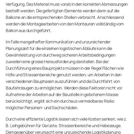
Verfügung. Das Material muss vorab in den korrekten Abmessungen
bestellt werden. Die gefertigten Elemente werden dann auf die
Balkone an die entsprechenden Stellen verbracht. Anschliessend
werden die Montagearbeiten von den Monteuren vollständig vom
Balkon aus durchgeführt.
Im Falle mangelhafter Kommunikation und unzureichender
Planungszeit für die einzelnen logistischen Abläufe kann die
Gewährleistung von durchweg sicheren Arbeitsbedingungen
zuweilen eine grosse Herausforderung darstellen. Bei der
Durchführung eines Bauprojekts müssen in der Regel Flächen wie
Höfe und Strassenbereiche genutzt werden, um Arbeiten in den
verschiedenen Bauphasen auszuführen und die Durchfahrt von
Baufahrzeugen zu ermöglichen. Werden diese Faktoren nicht vor
Aufnahme der Arbeiten auf der Baustelle in gebotenem Masse
berücksichtigt, ergibt sich ein durchaus vermeidbares Risiko
möglicher Personen- und Sachschäden.
Durch eine effiziente Logistik lassen sich viele Kosten senken, wie z.
B. Leihgebühren für Gerüste, Strassenbereiche und Hebezeuge.
Demgegenüber verursacht eine unzureichende Logistikplanung