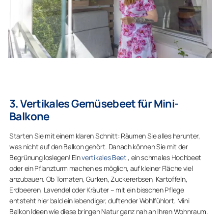
3. Vertikales Gemüsebeet für Mini-
Balkone
Starten Sie mit einem klaren Schnitt: Räumen Sie alles herunter,
was nicht auf den Balkon gehört. Danach können Sie mit der
Begrünung loslegen! Ein
vertikales Beet
, ein schmales Hochbeet
oder ein Pflanzturm machen es möglich, auf kleiner Fläche viel
anzubauen. Ob Tomaten, Gurken, Zuckererbsen, Kartoffeln,
Erdbeeren, Lavendel oder Kräuter – mit ein bisschen Pflege
entsteht hier bald ein lebendiger, duftender Wohlfühlort. Mini
Balkon Ideen wie diese bringen Natur ganz nah an Ihren Wohnraum.