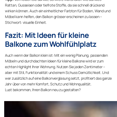
Rattan, Gusseisen oder tiefrote Stoffe, da sie schnell drückend
wirken können. Auch ein einheitlicher Farbton für Boden, Wand und
Möbel kann helfen, den Balkon grösser erscheinen zu lassen –
Stichwort: visuelle Einheit.
Fazit: Mit Ideen für kleine
Balkone zum Wohlfühlplatz
Auch wenn der Balkon klein ist: Mit ein wenig Planung, passenden
Möbeln und durchdachten Ideen für kleine Balkone wird er zum
echten Highlight Ihrer Wohnung. Nutzen Sie jeden Zentimeter –
aber mit Stil, Funktionalität und einem Schuss Gemütlichkeit. Und
wer zusätzlich auf eine Balkonverglasung setzt, profitiert das ganze
Jahr über von mehr Komfort, Schutz und Wohnqualität.
Lust bekommen, Ihren Balkon neu zu gestalten?