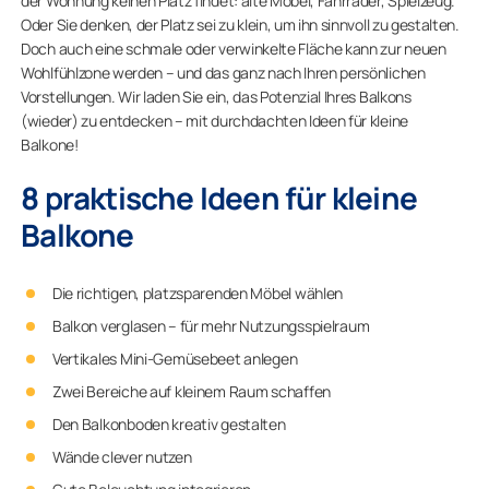
der Wohnung keinen Platz findet: alte Möbel, Fahrräder, Spielzeug.
Oder Sie denken, der Platz sei zu klein, um ihn sinnvoll zu gestalten.
Doch auch eine schmale oder verwinkelte Fläche kann zur neuen
Wohlfühlzone werden – und das ganz nach Ihren persönlichen
Vorstellungen. Wir laden Sie ein, das Potenzial Ihres Balkons
(wieder) zu entdecken – mit durchdachten Ideen für kleine
Balkone!
8 praktische Ideen für kleine
Balkone
Die richtigen, platzsparenden Möbel wählen
Balkon verglasen – für mehr Nutzungsspielraum
Vertikales Mini-Gemüsebeet anlegen
Zwei Bereiche auf kleinem Raum schaffen
Den Balkonboden kreativ gestalten
Wände clever nutzen