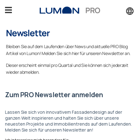
Zum
PRO
Inhalt
springen
Newsletter
Produkte
Bleiben Sie auf dem Laufenden über News und aktuelle PRO Blog
Vorteile
Artikel von Lumon! Melden Sie sich hier für unseren Newsletter an.
Dieser erscheint einmal pro Quartal und Sie können sich jederzeit
Lösungen für
wieder abmelden.
Referenzen
Einblicke
Technischer Support