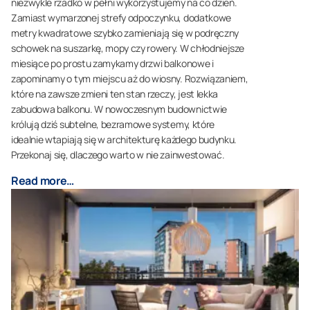
niezwykle rzadko w pełni wykorzystujemy na co dzień.
Zamiast wymarzonej strefy odpoczynku, dodatkowe
metry kwadratowe szybko zamieniają się w podręczny
schowek na suszarkę, mopy czy rowery. W chłodniejsze
miesiące po prostu zamykamy drzwi balkonowe i
zapominamy o tym miejscu aż do wiosny. Rozwiązaniem,
które na zawsze zmieni ten stan rzeczy, jest lekka
zabudowa balkonu. W nowoczesnym budownictwie
królują dziś subtelne, bezramowe systemy, które
idealnie wtapiają się w architekturę każdego budynku.
Przekonaj się, dlaczego warto w nie zainwestować.
Read more…