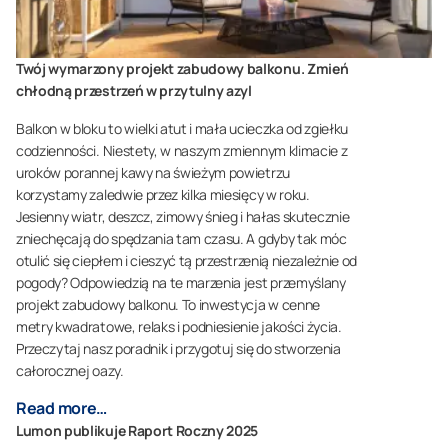
Twój wymarzony projekt zabudowy balkonu. Zmień
chłodną przestrzeń w przytulny azyl
Balkon w bloku to wielki atut i mała ucieczka od zgiełku
codzienności. Niestety, w naszym zmiennym klimacie z
uroków porannej kawy na świeżym powietrzu
korzystamy zaledwie przez kilka miesięcy w roku.
Jesienny wiatr, deszcz, zimowy śnieg i hałas skutecznie
zniechęcają do spędzania tam czasu. A gdyby tak móc
otulić się ciepłem i cieszyć tą przestrzenią niezależnie od
pogody? Odpowiedzią na te marzenia jest przemyślany
projekt zabudowy balkonu. To inwestycja w cenne
metry kwadratowe, relaks i podniesienie jakości życia.
Przeczytaj nasz poradnik i przygotuj się do stworzenia
całorocznej oazy.
Read more…
Lumon publikuje Raport Roczny 2025