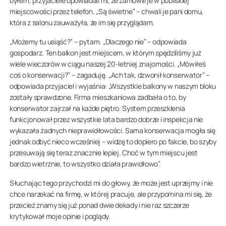
byłem, przyjaciele opowiadali mi, że zamówili je w pobliskiej
miejscowości przez telefon. „Są świetne” – chwali je pani domu,
która z salonu zauważyła, że im się przyglądam.
„Możemy tu usiąść?” – pytam. „Dlaczego nie” – odpowiada
gospodarz. Ten balkon jest miejscem, w którym spędziliśmy już
wiele wieczorów w ciągu naszej 20-letniej znajomości. „Mówiłeś
coś o konserwacji?” – zagaduję. „Ach tak, dzwonił konserwator” –
odpowiada przyjaciel i wyjaśnia: „Wszystkie balkony w naszym bloku
zostały sprawdzone. Firma mieszkaniowa zadbała o to, by
konserwator zajrzał na każde piętro. System przeszklenia
funkcjonował przez wszystkie lata bardzo dobrze i inspekcja nie
wykazała żadnych nieprawidłowości. Sama konserwacja mogła się
jednak odbyć nieco wcześniej – widzę to dopiero po fakcie, bo szyby
przesuwają się teraz znacznie lepiej. Choć w tym miejscu jest
bardzo wietrznie, to wszystko działa prawidłowo”.
Słuchając tego przychodzi mi do głowy, że może jest uprzejmy i nie
chce narzekać na firmę, w której pracuje, ale przypomina mi się, że
przecież znamy się już ponad dwie dekady i nie raz szczerze
krytykował moje opinie i poglądy.