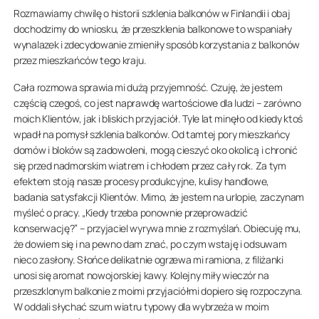
Rozmawiamy chwilę o historii szklenia balkonów w Finlandii i obaj
dochodzimy do wniosku, że przeszklenia balkonowe to wspaniały
wynalazek i zdecydowanie zmieniły sposób korzystania z balkonów
przez mieszkańców tego kraju.
Cała rozmowa sprawia mi dużą przyjemność. Czuję, że jestem
częścią czegoś, co jest naprawdę wartościowe dla ludzi – zarówno
moich Klientów, jak i bliskich przyjaciół. Tyle lat minęło od kiedy ktoś
wpadł na pomysł szklenia balkonów. Od tamtej pory mieszkańcy
domów i bloków są zadowoleni, mogą cieszyć oko okolicą i chronić
się przed nadmorskim wiatrem i chłodem przez cały rok. Za tym
efektem stoją nasze procesy produkcyjne, kulisy handlowe,
badania satysfakcji Klientów. Mimo, że jestem na urlopie, zaczynam
myśleć o pracy. „Kiedy trzeba ponownie przeprowadzić
konserwację?” – przyjaciel wyrywa mnie z rozmyślań. Obiecuję mu,
że dowiem się i na pewno dam znać, po czym wstaję i odsuwam
nieco zasłony. Słońce delikatnie ogrzewa mi ramiona, z filiżanki
unosi się aromat nowojorskiej kawy. Kolejny miły wieczór na
przeszklonym balkonie z moimi przyjaciółmi dopiero się rozpoczyna.
W oddali słychać szum wiatru typowy dla wybrzeża w moim