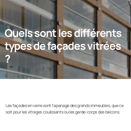
NOUS CONTACTER
Quels sont les différents
types de façades vitrées
Particulier
?
Entreprise
Les façades en verre sont l’apanage des grands immeubles, que ce
soit pour les vitrages coulissants ou les garde-corps des balcons.