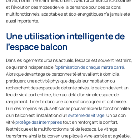
de vie, notamment en milieu urbain. Avec l’urbanisation croissante
et l’évolution des modes de vie, la demande pour des balcons
multifonctionnels, adaptables et éco-énergétiques n’a jamais été
aussi importante.
Une utilisation intelligente de
l’espace balcon
Dans les logements urbains actuels, l’espace est souvent restreint,
ce qui rend indispensable l’
optimisation de chaque mètre carré
.
Alors que davantage de personnes télétravaillent à domicile,
pratiquent une activité physique depuis leur habitation ou
recherchent des espaces de détente privés, le balcon devient un
lieu de vie à part entière, bien au-delà d’un simple espace de
rangement. Il mérite donc une conception soignée et optimisée.
L’un des moyens les plus efficaces pour améliorer la fonctionnalité
d’un balcon est l’installation d’un
système de vitrage
. Un balcon
vitré
protège des intempéries
tout en renforçant le confort,
l’esthétique et la multifonctionnalité de l’espace. Le vitrage
transforme ainsi le balcon en une pièce à vivre abritée et agréable.