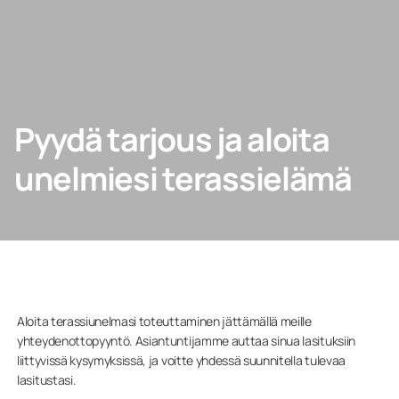
Ota yhteyttä
PYYDÄ TARJOUS
Pyydä tarjous ja aloita
unelmiesi terassielämä
Ammattilaisille
Yritys
Aloita terassiunelmasi toteuttaminen jättämällä meille
yhteydenottopyyntö. Asiantuntijamme auttaa sinua lasituksiin
liittyvissä kysymyksissä, ja voitte yhdessä suunnitella tulevaa
lasitustasi.