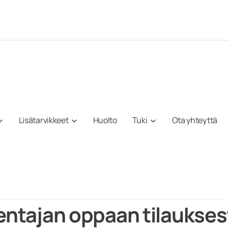
Lisätarvikkeet
Huolto
Tuki
Ota yhteyttä
kentajan oppaan tilaukses