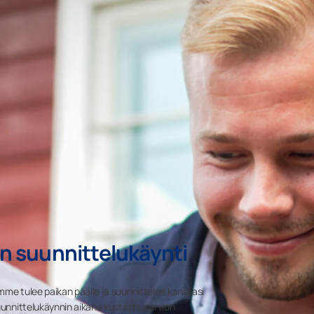
n suunnittelukäynti
mme tulee paikan päälle ja suunnittelee kanssasi
suunnittelukäynnin aikana kustannusarvion