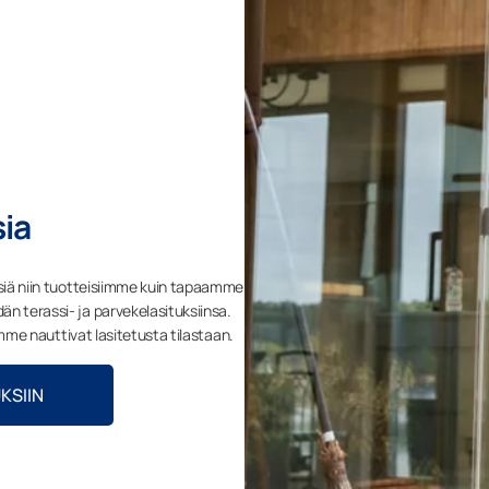
ia
isiä niin tuotteisiimme kuin tapaamme
n terassi- ja parvekelasituksiinsa.
aamme nauttivat lasitetusta tilastaan.
KSIIN