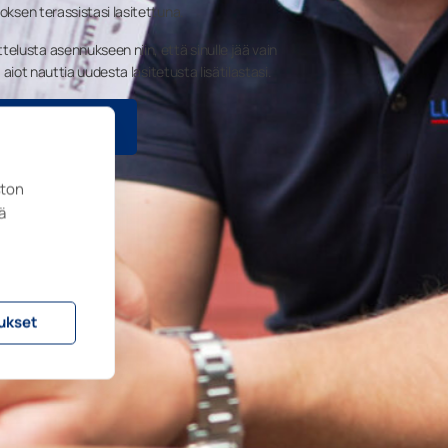
roksen terassistasi lasitettuna.
lusta asennukseen niin, että sinulle jää vain
la aiot nauttia uudesta lasitetusta lisätilastasi.
LUKÄYNTI
ston
ä
ukset