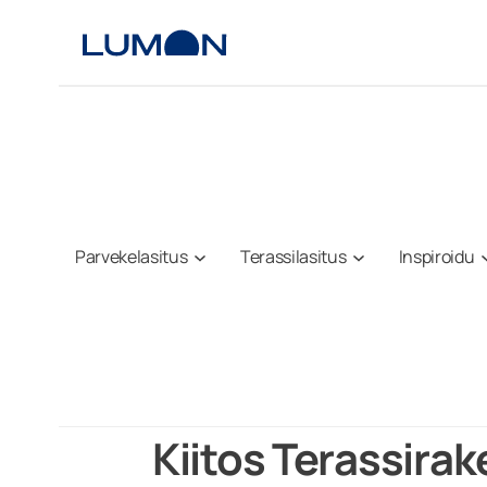
Siirry
sisältöön
Parvekelasitus
Terassilasitus
Inspiroidu
Kiitos Terassira