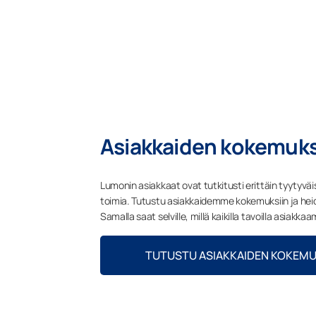
Asiakkaiden kokemuks
Lumonin asiakkaat ovat tutkitusti erittäin tyytyvä
toimia. Tutustu asiakkaidemme kokemuksiin ja heidä
Samalla saat selville, millä kaikilla tavoilla asiakk
TUTUSTU ASIAKKAIDEN KOKEMU