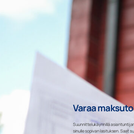
Varaa maksuto
Suunnittelukäynnillä asiantuntija
sinulle sopivan lasituksen. Saat 