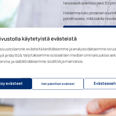
terassilasituksestasi sekä 3D-piir
Hoidamme koko prosessin suunnitte
pohdittavaksi, millä kaikilla tavoil
VARAA SUUNNITTE
ivustolla käytetyistä evästeistä
ivustollamme evästeitä kerätäksemme ja analysoidaksemme sivu
yä ja käyttöä, tarjotaksemme sosiaalisen median ominaisuuksia sek
emme ja räätälöidäksemme sisältöä ja mainoksia.
sy evästeet
Evästeaset
Vain pakolliset evästeet