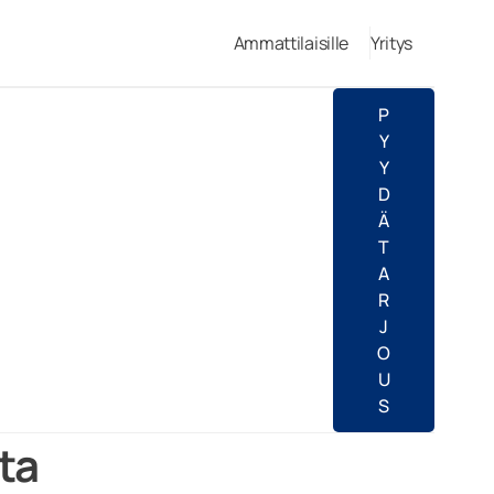
Ammattilaisille
Yritys
P
Y
Y
D
Ä
T
A
R
J
O
U
S
ta