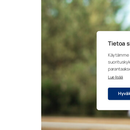
Tietoa s
Käytämme s
suorituskyk
parantaaks
Lue lisää
Hyväk