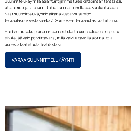
Suunnittelukäynnillä asiantuntijamme tulee katsomaan terassiasi,
ottaa mittoja ja suunnittelee kanssasi sinulle sopivan lasituksen.
Saat suunnittelukäynnin aikana kustannusarvion
terassilasituksestasi sekä 3D-piirroksen terassistasi lasitettuna.
Hoidamme koko prosessin suunnittelusta asennukseen niin, että
sinulle jää vain pohdittavaksi, millä kaikilla tavoilla aiot nauttia
uudesta lasitetusta lisätilastasi.
VARAA SUUNNITTELUKÄYNTI