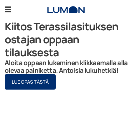
Siirry
sisältöön
Kiitos Terassilasituksen
Parvekelasitus
ostajan oppaan
tilauksesta
Terassilasitus
Aloita oppaan lukeminen klikkaamalla alla
Inspiroidu
olevaa painiketta. Antoisia lukuhetkiä!
LUE OPAS TÄSTÄ
Lisätarvikkeet
Huolto
Tuki