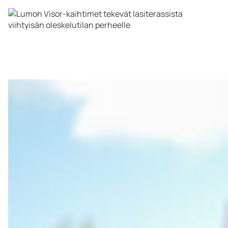
Ota yhteyttä
PYYDÄ TARJOUS
Ammattilaisille
Yritys