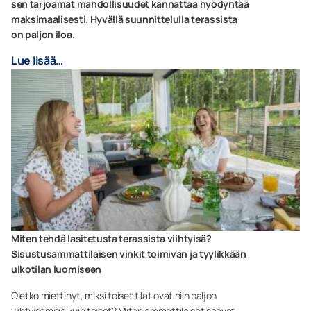
sen tarjoamat mahdollisuudet kannattaa hyödyntää
maksimaalisesti. Hyvällä suunnittelulla terassista
on paljon iloa.
Lue lisää…
Miten tehdä lasitetusta terassista viihtyisä?
Sisustusammattilaisen vinkit toimivan ja tyylikkään
ulkotilan luomiseen
Oletko miettinyt, miksi toiset tilat ovat niin paljon
viihtyisämpiä kuin toiset? Miten ammattilaiset saavat