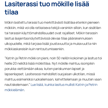
Lasiterassi tuo mökille lisää
tilaa
Mökin lasitettu terassi tuo merkittävästi lisätilaa etenkin pieneen
mökkiin, mikä voi olla ratkaiseva tekijä varsinkin silloin, kun sisätilan
tai terassin käyttömahdollisuudet ovat rajalliset. Mökin terassin
lasitus laajentaa käytettävissä olevaa tilaa päärakennuksen
ulkopuolelle, mikä tarjoaa lisää joustavuutta ja mukavuutta niin
mökkiaskareisiin kuin rentoutumiseenkin.
”Katrin ja Petrin mökki on pieni, noin 50 neliön kokoinen ja lasitus toi
heille 20 neliötä lisää mökkitilaa. Nyt mökille mahtuu isompikin
porukka viettämään aikaa, kuten pariskunnan lapset ja
lapsenlapset. Lasiterassi mahdollisti suojaisan ulkotilan, missä
mahtuu esimerkiksi ruokailemaan, kahvittelemaan ja muuten vaan
nautiskelemaan.”
Lue lisää, kuinka lasitus mullisti Katrin ja Petrin
mökkielämän
.