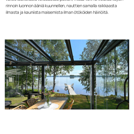
rinnoin luonnon ääniä kuunnellen, nauttien samalla raikkaasta
ilmasta ja kauniista maisemista ilman ötököiden häiriöitä.