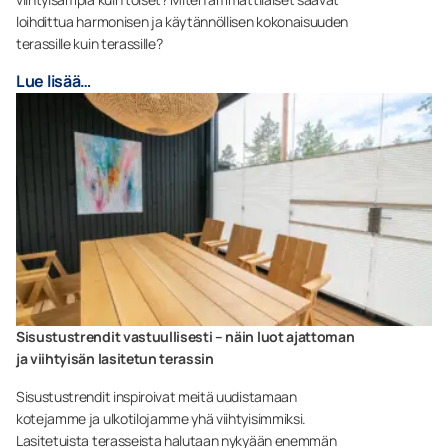
loihdittua harmonisen ja käytännöllisen kokonaisuuden
terassille kuin terassille?
Lue lisää…
Sisustustrendit vastuullisesti – näin luot ajattoman
ja viihtyisän lasitetun terassin
Sisustustrendit inspiroivat meitä uudistamaan
kotejamme ja ulkotilojamme yhä viihtyisimmiksi.
Lasitetuista terasseista halutaan nykyään enemmän