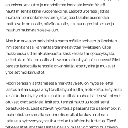
asumismukavuutta ja mahdollistaa ihanasta kesämökistä
nauttimisen kaikkina vuodenaikoina. Lasitettu terassi jatkaa
sisätilaa luonnon läheisyyteen ja tarjoaa lisätilan esimerkiksi
maittavalle brunssille, päivänokosille, ilta-auringon katseluun ja
muuhun mukavaan oleskeluun.
Aina kun arkea on mahdollista paeta mökille perheen ja läheisten
ihmisten kanssa, kannattaa tilanne käyttää hyväkseen. Olipa
mökkireissu sitten alkukeväästä, keskikesällä tai loppusyksystä,
lasitetulla mökkiterassilla viihtyy parhaiten hyvässä seurassa! Siksi
parasta lasitetulla terassilla onkin siellä vietetty aika ja mukavat
yhteiset mökkimuistot.
Mökin terassin lasittamisessa merkittävä etu on myös se, että
lasitus antaa suojaa ärsyttäviltä hyönteisiltä ja ötököiltä. Erityisesti
kesäisin, kun hyttyset ja muut inhimillistä rauhaa häiritsevät pienet
otukset ovat aktiivisia, lasitettu terassi muuttuu todelliseksi
pelastukseksi. Lasit estävät hyönteisiä pääsemästä sisälle mökkiin,
mahdollistaen samalla nautinnollisen ulkotilan käytön ilman
jatkuvaa hyttysmyrkyn suihkuttelua tai käsien heiluttelua. Tämä
tekee lasitetusta terassistasi paikan, missä voit rentoutua täysin