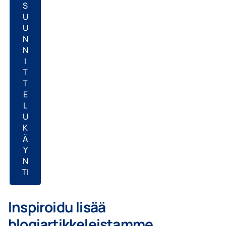
S
U
U
N
N
I
T
T
E
L
U
K
Ä
Y
N
TI
Inspiroidu lisää
blogiartikkeleistamme