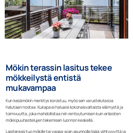
Mökin terassin lasitus tekee
mökkeilystä entistä
mukavampaa
Kun kesämökin merkitys korostuu, myös sen varustelutasoa
halutaan nostaa. Kukapa ei haluaisi kokonaisvaltaista elämystä ja
toimivuutta, joka mahdollistaa niin rentoutumisen kuin erilaisten
mökkipuuhastelujen tekemisen luonnon keskellä.
Lasiterassi tuo mökille tai vapaa-ajan asunnolle lisää viihtyvyyttä ja