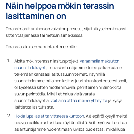
Näin helppoa mökin terassin
lasittaminen on
Terassin lasittaminen on vaivaton prosessi, sijaitsi kyseinen terassi
sitten taajamassa tai metsän siimeksessä.
Terassilasituksen hankinta etenee näin:
Aloita mökin terassin lasitusprojekti
varaamalla maksuton
suunnittelukäynti
, niin asiantuntijamme tulee paikan päälle
tekemään kanssasi lasitussuunnitelmat. Käynnillä
suunnittelemme millainen lasitus juuri sinun kohteeseesi sopii,
oli kyseessä sitten moderni huvila, perinteinen hirsimökki tai
suvun perintötila. Mikäli et halua vielä varata
suunnittelukäyntiä,
voit aina ottaa meihin yhteyttä
ja kysyä
lisätietoa lasituksista.
Hoida lupa-asiat tarvittaessa kuntoon
. Älä epäröi kysyä meiltä
neuvoa paikkakuntasi lupakäytännöistä. Voit myös valtuuttaa
asiantuntijamme huolehtimaan luvista puolestasi, mikäli lupa