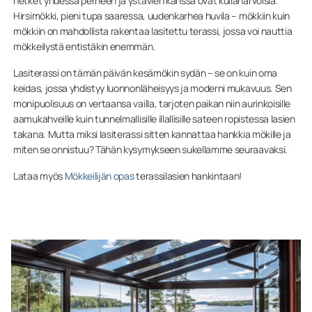
hetket yhdessä perheen ja ystävien kanssa ovat kullanarvoisia.
Hirsimökki, pieni tupa saaressa, uudenkarhea huvila – mökkiin kuin
mökkiin on mahdollista rakentaa lasitettu terassi, jossa voi nauttia
mökkeilystä entistäkin enemmän.
Lasiterassi on tämän päivän kesämökin sydän – se on kuin oma
keidas, jossa yhdistyy luonnonläheisyys ja moderni mukavuus. Sen
monipuolisuus on vertaansa vailla, tarjoten paikan niin aurinkoisille
aamukahveille kuin tunnelmallisille illallisille sateen ropistessa lasien
takana. Mutta miksi lasiterassi sitten kannattaa hankkia mökille ja
miten se onnistuu? Tähän kysymykseen sukellamme seuraavaksi.
Lataa myös
Mökkeilijän opas
terassilasien hankintaan!