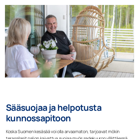
Sääsuojaa ja helpotusta
kunnossapitoon
Koska Suomen kesäsää voi olla arvaamaton, tarjoavat mökin
terassilasit paljon kaivattua suojaa myös sadekuuron yllättäessä.