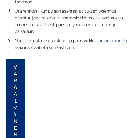
tarvitaan.
Ota rennosti, kun Lumon asentaa lasituksen. Asennus
onnistuu jopa talvella, kunhan vain tiet mökille ovat auki ja
kunnossa. Tavallisesti parissa työpäivässä lasitus on jo
paikallaan!
Nauti uudesta terassistasi – ja poimi vaikka
Lumonin blogista
lisää inspiraatiota sen käyttöön.
V
A
R
A
A
IL
M
AI
N
E
N