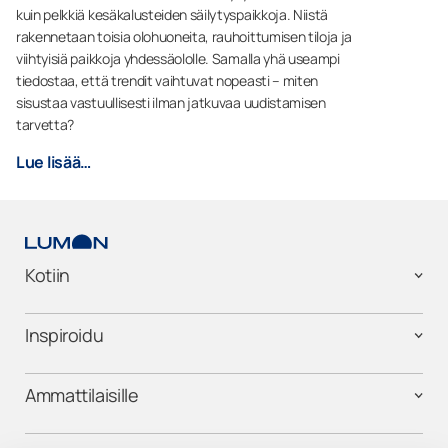
kuin pelkkiä kesäkalusteiden säilytyspaikkoja. Niistä
rakennetaan toisia olohuoneita, rauhoittumisen tiloja ja
viihtyisiä paikkoja yhdessäololle. Samalla yhä useampi
tiedostaa, että trendit vaihtuvat nopeasti – miten
sisustaa vastuullisesti ilman jatkuvaa uudistamisen
tarvetta?
Lue lisää…
Kotiin
Inspiroidu
Ammattilaisille