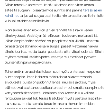
Silloin terassikalusteita tai kesäkukkiakaan ei tarvitse kantaa
sateelta suojaan. Toisaalta myös aurinkoisina päivinä
terassilasien
kaihtimet
tarjoavat suojaa paahteelta niin terassilla oleville ihmisille
kuin kalusteiden tekstiileillekin.
Moni suomalainen mökki on järven rannalla tai ainakin veden
läheisyydessä. Vesistöjen äärellä usein tuulee avoimelta selältä,
jolloin lämpimänäkin päivänä voi pihapiirissä olla viileää. Lasitettu
terassi tarjoaakin mökkeilijälle suojaa: pääset viettämään aikaa
lähelle luontoa, mutta tuulen puuskasta ei tarvitse huolehtia. Silloin
myös terassikalusteiden pehmusteet ja muut esineet pysyvät
tuulisenakin päivänä paikoillaan.
Toinen mökin terassin lasituksen suuri hyöty on terassin helpompi
puhtaanapito. Ilman lasitusta mökkireissut alkavat terassin
siivouksella: puista on pudonnut lehtiä, neulasia ja oksia, myös
eläimet ovat saattaneet sotkea terassin – puhumattakaan pinnoille
kertyneestä siitepölystä. Jokaiseen siivoukseen kuluu kallista
rentoutumisaikaa! Toki terassilasituksen myötä pestävä lasipinta-
ala kasvaa, mutta samalla terassin takana olevien ikkunoiden
pesulle ei ole samanlaista tarvetta kuin ennen lasitusta.