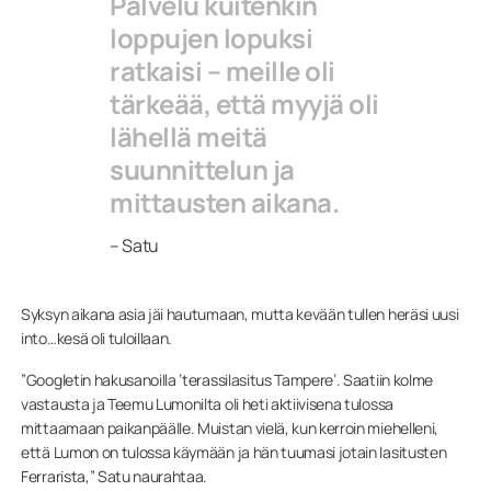
Palvelu kuitenkin
loppujen lopuksi
ratkaisi – meille oli
tärkeää, että myyjä oli
lähellä meitä
suunnittelun ja
mittausten aikana.
– Satu
Syksyn aikana asia jäi hautumaan, mutta kevään tullen heräsi uusi
into…kesä oli tuloillaan.
”Googletin hakusanoilla ’terassilasitus Tampere’. Saatiin kolme
vastausta ja Teemu Lumonilta oli heti aktiivisena tulossa
mittaamaan paikanpäälle. Muistan vielä, kun kerroin miehelleni,
että Lumon on tulossa käymään ja hän tuumasi jotain lasitusten
Ferrarista,” Satu naurahtaa.