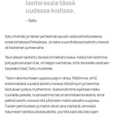
lasiterassia tässä
uudessa kodissa.
– Satu
Satu Kivimäki ja hänen perheensä asuvat vastavalmistuneessa
omakotitalossa Pirkkalassa. Jo taloa suunnitellassa lasitettu terassi
oli keskeinen puheenaihe.
”Alun alkaen lasitettu terassi oli mieheni haave. Koska tein kotimme
pohjapiirustuksen itse, oli helppo varmistaa, että terassille varataan
tarpeeksi tilaa”, Satu muistelee.
”Talon rakentamiseen uppoaa paljon rahaa. Päätimme, että
ensimmäisiksi vuosiksi katettu terassi riittää hyvin ja teemme
lasituksen joskus myöhemmin. Koska kotimme sijaitsee melko
tuulisella paikalla, huomasimme heti ensimmäisenä kesänä, ettei
pelkkä katettu terassi riitä pitämään meitä sateelta suojassa.
Tuolien pehmusteet ja matot olivat aina märkänä, emmekä
halunneet hankkia ulkokalusteita, jos niitä saisi olla koko ajan