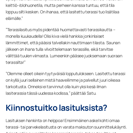
keittiö-/olohuonetila, mutta perheen kanssa tuntuu, että tila
loppuu silti kesken. On ihanaa, että lasitettu terassi tuo lisätilaa
elämälle.”
”Terassilasitus myös pidentää huomattavasti terassikautta –
monella kuukaudella! Olisi kiva vielä hankkia jonkinlaiset
lämmittimet, että pääsisi talvellakin nauttimaan tilasta. Saunan
jälkeen on ihana tulla vilvoittelemaan terassille, eikä tarvitse
välittää tuulen viimasta. Lumeenkin pääsee juoksemaan suoraan
terassilta!”
”Olemme olleet oikein tyytyväisiä lopputulokseen. Lasitettu terassi
on kyllä juuri sellainen mistä haaveilimme ja palvellut juuri oikeaa
tarkoitusta. Onneksi ei tarvinnut olla kuin yksi kesä ilman
lasiterassia tässä uudessa kodissa,” päättää Satu.
Kiinnostuitko lasituksista?
Lasituksen hankinta on helppoa! Ensimmäinen askel kohti omaa
terassi- tai parvekelasitusta on varata maksuton suunnittelukäynti.