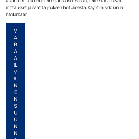
Asiantuntija suunnittelee kanssasi terassia, tekee tarvittavat
mittaukset ja saat tarjouksen lasituksesta. Käynti ei sido sinua
hankintaan.
V
A
R
A
A
IL
M
AI
N
E
N
S
U
U
N
N