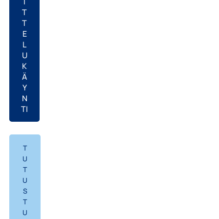
I
T
T
E
L
U
K
Ä
Y
N
TI
T
U
T
U
S
T
U