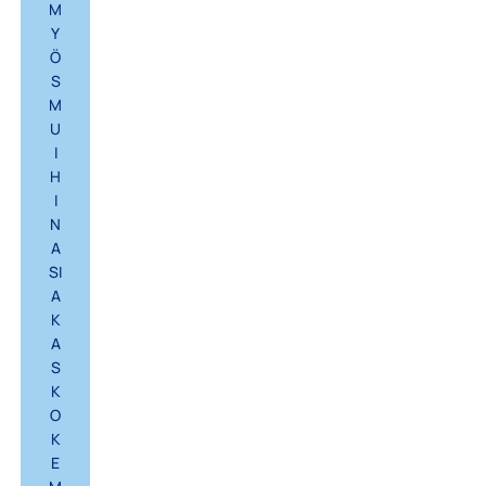
M
Y
Ö
S
M
U
I
H
I
N
A
SI
A
K
A
S
K
O
K
E