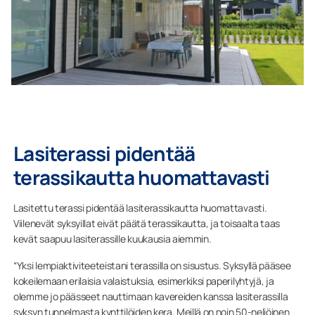
Lasiterassi pidentää
terassikautta huomattavasti
Lasitettu terassi pidentää lasiterassikautta huomattavasti.
Viilenevät syksyillat eivät päätä terassikautta, ja toisaalta taas
kevät saapuu lasiterassille kuukausia aiemmin.
“Yksi lempiaktiviteeteistani terassilla on sisustus. Syksyllä pääsee
kokeilemaan erilaisia valaistuksia, esimerkiksi paperilyhtyjä, ja
olemme jo päässeet nauttimaan kavereiden kanssa lasiterassilla
syksyn tunnelmasta kynttilöiden kera. Meillä on noin 50-neliöinen