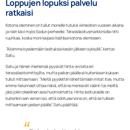
Loppujen lopuksi palvelu
ratkaisi
Kotona oleminen on tullut monelle tutuksi viimeisten vuosien aikana
ja näin kävi myös Sadun perheelle. Terassilasitusmarkkinoilla riitti
ruuhkaa, koska moni kaipasi lisätilaa kotona olemiseen.
”Aloimme kyselemään lasituksia kesän jälkeen syksyllä”, kertoo
Satu.
Satu ja hänen miehensä pyysivät hinta-arvioita eri
terassilasitoimittajilta, mutta paikan päälle ei kuitenkaan kukaan
tullut mittaamaan. ”Meitä pyydettiin lähettämään mitat itse, mutta
emme halunneet ottaa riskiä, että ne menisivät väärin tai meiltä
jäisi jokin oleellinen asia huomioimatta. Hinta lasitukselle on
kuitenkin sen verran iso, että odotusarvona on, että se tullaan
mittaamaan paikan päälle”, Satu päättää.