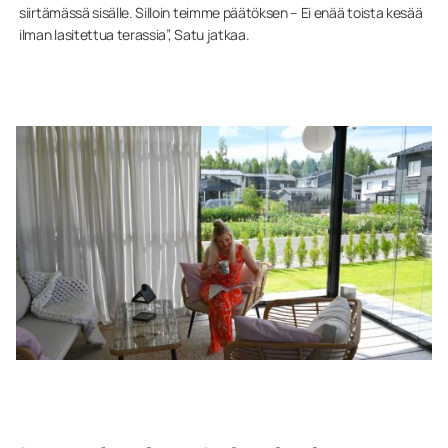
siirtämässä sisälle. Silloin teimme päätöksen – Ei enää toista kesää
ilman lasitettua terassia”, Satu jatkaa.