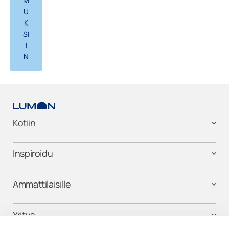
M
U
K
SI
I
N
Kotiin
Inspiroidu
Ammattilaisille
Yritys