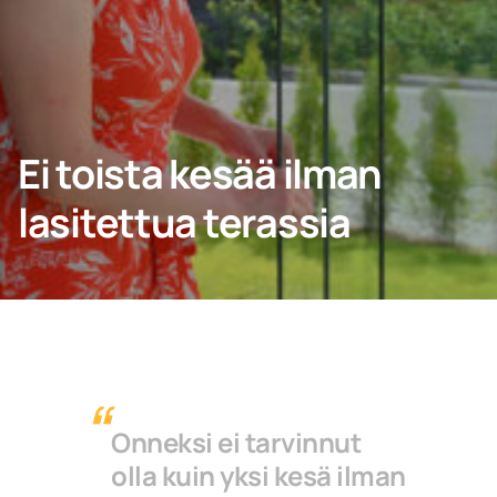
Ota yhteyttä
PYYDÄ TARJOUS
Ei toista kesää ilman
lasitettua terassia
Ammattilaisille
Yritys
Onneksi ei tarvinnut
olla kuin yksi kesä ilman