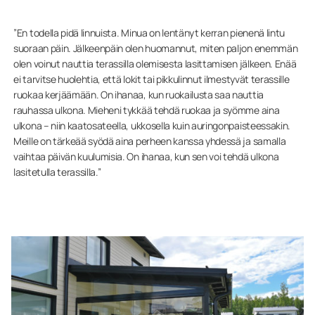
”En todella pidä linnuista. Minua on lentänyt kerran pienenä lintu
suoraan päin. Jälkeenpäin olen huomannut, miten paljon enemmän
olen voinut nauttia terassilla olemisesta lasittamisen jälkeen. Enää
ei tarvitse huolehtia, että lokit tai pikkulinnut ilmestyvät terassille
ruokaa kerjäämään. On ihanaa, kun ruokailusta saa nauttia
rauhassa ulkona. Mieheni tykkää tehdä ruokaa ja syömme aina
ulkona – niin kaatosateella, ukkosella kuin auringonpaisteessakin.
Meille on tärkeää syödä aina perheen kanssa yhdessä ja samalla
vaihtaa päivän kuulumisia. On ihanaa, kun sen voi tehdä ulkona
lasitetulla terassilla.”