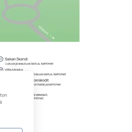
ston
ä