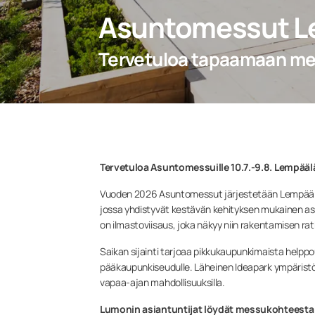
Asuntomessut L
Tervetuloa tapaamaan mei
Tervetuloa Asuntomessuille 10.7.-9.8. Lempääl
Vuoden 2026 Asuntomessut järjestetään Lempäälän 
jossa yhdistyvät kestävän kehityksen mukainen a
on ilmastoviisaus, joka näkyy niin rakentamisen ra
Saikan sijainti tarjoaa pikkukaupunkimaista helppo
pääkaupunkiseudulle. Läheinen Ideapark ympäristöin
vapaa-ajan mahdollisuuksilla.
Lumonin asiantuntijat löydät messukohteesta n