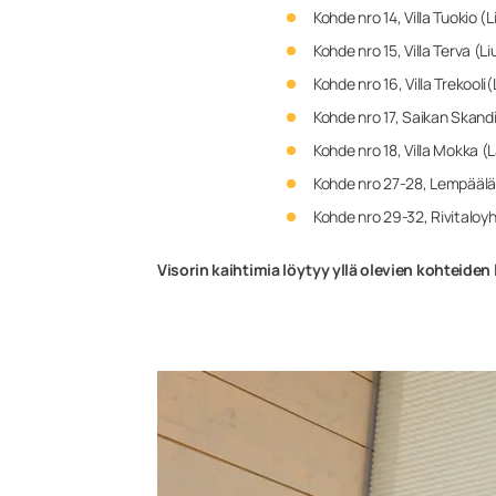
Kohde nro 14, Villa Tuokio (
Kohde nro 15, Villa Terva (L
Kohde nro 16, Villa Trekooli
Kohde nro 17, Saikan Skandi
Kohde nro 18, Villa Mokka (L
Kohde nro 27-28, Lempäälän
Kohde nro 29-32, Rivitaloyh
Visorin kaihtimia löytyy yllä olevien kohteiden 