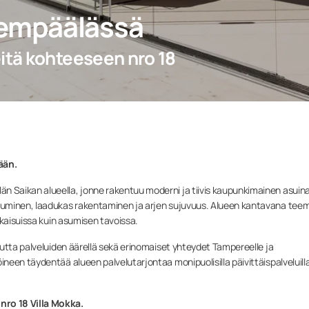
empäälässä
tä kohteeseen nro 18
ään.
Saikan alueella, jonne rakentuu moderni ja tiivis kaupunkimainen asuina
suminen, laadukas rakentaminen ja arjen sujuvuus. Alueen kantavana tee
tkaisuissa kuin asumisen tavoissa.
utta palveluiden äärellä sekä erinomaiset yhteydet Tampereelle ja
een täydentää alueen palvelutarjontaa monipuolisilla päivittäispalveluilla
ro 18 Villa Mokka.