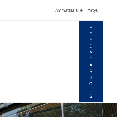
Ammattilaisille
Yritys
P
Y
Y
D
Ä
T
A
R
J
O
U
S