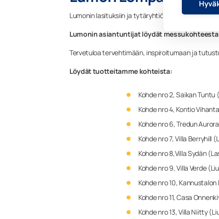
Hyväk
Lumonin lasituksiin ja tytäryhtiömme Visorin kai
Lumonin asiantuntijat löydät messukohteesta n
Tervetuloa tervehtimään, inspiroitumaan ja tutus
Löydät tuotteitamme kohteista:
Kohde nro 2, Saikan Tuntu (
Kohde nro 4, Kontio Vihant
Kohde nro 6, Tredun Aurora-
Kohde nro 7, Villa Berryhill
Kohde nro 8,Villa Sydän (La
Kohde nro 9, Villa Verde (Li
Kohde nro 10, Kannustalon 
Kohde nro 11, Casa Onnenkiv
Kohde nro 13, Villa Niitty (