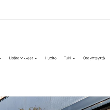
Lisätarvikkeet
Huolto
Tuki
Ota yhteyttä