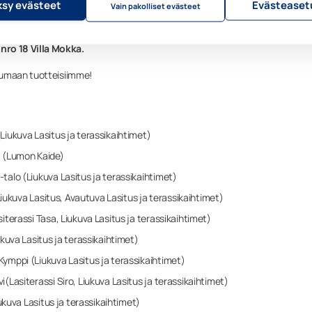
sy evästeet
Evästeaset
Vain pakolliset evästeet
htimiin pääsee tutustumaan tänäkin vuonna useassa eri messukohteessa.
ro 18 Villa Mokka.
tumaan tuotteisiimme!
Liukuva Lasitus ja terassikaihtimet)
a (Lumon Kaide)
talo (Liukuva Lasitus ja terassikaihtimet)
 (Liukuva Lasitus, Avautuva Lasitus ja terassikaihtimet)
siterassi Tasa, Liukuva Lasitus ja terassikaihtimet)
ukuva Lasitus ja terassikaihtimet)
Kymppi (Liukuva Lasitus ja terassikaihtimet)
i(Lasiterassi Siro, Liukuva Lasitus ja terassikaihtimet)
Liukuva Lasitus ja terassikaihtimet)