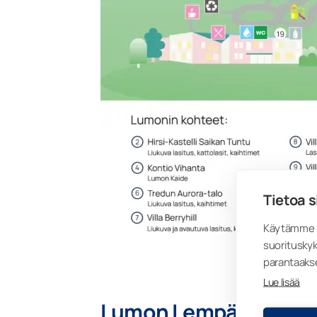
Tietoa s
Käytämme s
suorituskyk
parantaaks
Lue lisää
Lumon Lempäälän Asu