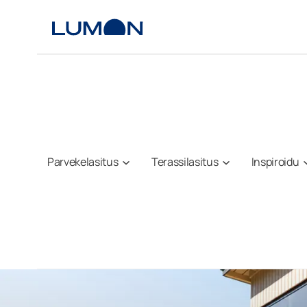
Siirry
sisältöön
Parvekelasitus
Terassilasitus
Inspiroidu