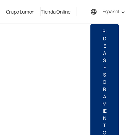
Español
Grupo Lumon
Tienda Online
English
PI
D
E
A
S
E
S
O
R
A
M
IE
N
T
O