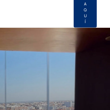
A
Q
U
Í