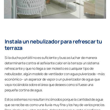
Instala un nebulizador para refrescar tu
terraza
Si la ducha portátil no es suficiente y buscas luchar de manera
determinante contra el asfixiante calor en la terraza un sistema
refrescante y que no llega a ser molesto es cualquier tipo de
nebulizador, algún modelo de ventilador con agua pulverizada –más
económico– un aspersor de vapor o un pulverizador de agua que
vaya rociándola sobre el área que desees como si fuese una
pequeña cortina de agua.
Estos sistemas no resultan incómodos porque la cantidad de agua
que se recibe es como una lluvia muy fina y los hay de varios precios.