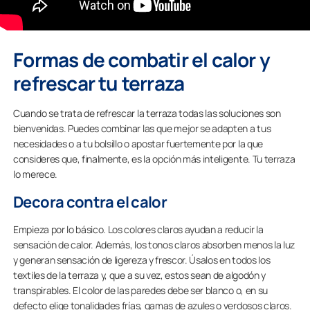
Formas de combatir el calor y
refrescar tu terraza
Cuando se trata de refrescar la terraza todas las soluciones son
bienvenidas. Puedes combinar las que mejor se adapten a tus
necesidades o a tu bolsillo o apostar fuertemente por la que
consideres que, finalmente, es la opción más inteligente. Tu terraza
lo merece.
Decora contra el calor
Empieza por lo básico. Los colores claros ayudan a reducir la
sensación de calor. Además, los tonos claros absorben menos la luz
y generan sensación de ligereza y frescor. Úsalos en todos los
textiles de la terraza y, que a su vez, estos sean de algodón y
transpirables. El color de las paredes debe ser blanco o, en su
defecto elige tonalidades frías, gamas de azules o verdosos claros.