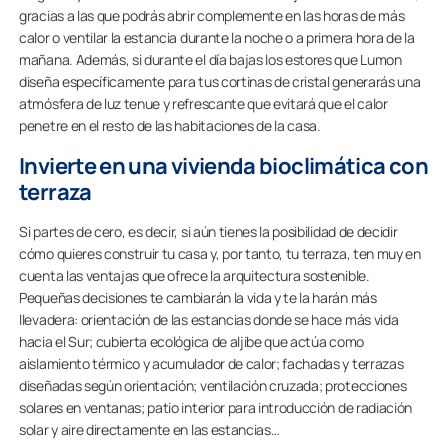
gracias a las que podrás abrir complemente en las horas de más
calor o ventilar la estancia durante la noche o a primera hora de la
mañana. Además, si durante el día bajas los estores que Lumon
diseña específicamente para tus cortinas de cristal generarás una
atmósfera de luz tenue y refrescante que evitará que el calor
penetre en el resto de las habitaciones de la casa.
Invierte en una vivienda bioclimática con
terraza
Si partes de cero, es decir, si aún tienes la posibilidad de decidir
cómo quieres construir tu casa y, por tanto, tu terraza, ten muy en
cuenta las ventajas que ofrece la arquitectura sostenible.
Pequeñas decisiones te cambiarán la vida y te la harán más
llevadera: orientación de las estancias donde se hace más vida
hacia el Sur; cubierta ecológica de aljibe que actúa como
aislamiento térmico y acumulador de calor; fachadas y terrazas
diseñadas según orientación; ventilación cruzada; protecciones
solares en ventanas; patio interior para introducción de radiación
solar y aire directamente en las estancias…