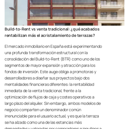
Build-to-Rent vs venta tradicional: ¿qué acabados
rentabilizan más el acristalamiento de terrazas?
El mercado inmobiliario en España está experimentando
una profunda transformación estructural con la
consolidación del Build-to-Rent (BTR) como uno de los
segmentos de mayor expansión y atracción para los
fondos de inversión. Este auge obliga a promotoras y
desarrolladores a diseñar sus proyectos bajo dos
mentalidades financieras diferentes: la rentabilidad
inmediata de la venta tradicional, frente a la
optimización de flujos de caja y costes operativos a
largo plazo del alquiler. Sin embargo, ambos modelos de
negocio comparten un denominador común
irrenunciable para el usuario actual, y es que la terraza
se ha alzado como una de las estancias más
demandadas y valoradas por compradores e inquilinos a