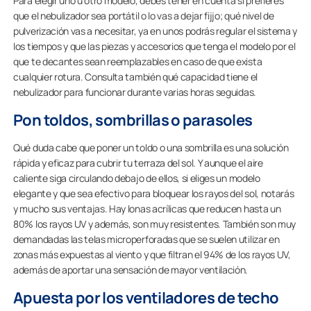
Para elegir uno u otro modelo, debes tener en cuenta si prefieres
que el nebulizador sea portátil o lo vas a dejar fijjo; qué nivel de
pulverización vas a necesitar, ya en unos podrás regular el sistema y
los tiempos y que las piezas y accesorios que tenga el modelo por el
que te decantes sean reemplazables en caso de que exista
cualquier rotura. Consulta también qué capacidad tiene el
nebulizador para funcionar durante varias horas seguidas.
Pon toldos, sombrillas o parasoles
Qué duda cabe que poner un toldo o una sombrilla es una solución
rápida y eficaz para cubrir tu terraza del sol. Y aunque el aire
caliente siga circulando debajo de ellos, si eliges un modelo
elegante y que sea efectivo para bloquear los rayos del sol, notarás
y mucho sus ventajas. Hay lonas acrílicas que reducen hasta un
80% los rayos UV y además, son muy resistentes. También son muy
demandadas las telas microperforadas que se suelen utilizar en
zonas más expuestas al viento y que filtran el 94% de los rayos UV,
además de aportar una sensación de mayor ventilación.
Apuesta por los ventiladores de techo