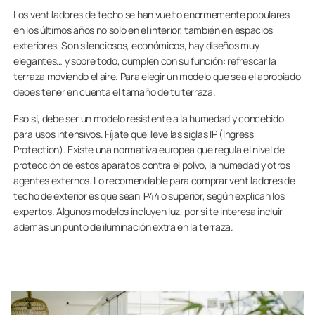
Los ventiladores de techo se han vuelto enormemente populares
en los últimos años no solo en el interior, también en espacios
exteriores. Son silenciosos, económicos, hay diseños muy
elegantes… y sobre todo, cumplen con su función: refrescar la
terraza moviendo el aire. Para elegir un modelo que sea el apropiado
debes tener en cuenta el tamaño de tu terraza.
Eso sí, debe ser un modelo resistente a la humedad y concebido
para usos intensivos. Fíjate que lleve las siglas IP (Ingress
Protection). Existe una normativa europea que regula el nivel de
protección de estos aparatos contra el polvo, la humedad y otros
agentes externos. Lo recomendable para comprar ventiladores de
techo de exterior es que sean IP44 o superior, según explican los
expertos. Algunos modelos incluyen luz, por si te interesa incluir
además un punto de iluminación extra en la terraza.