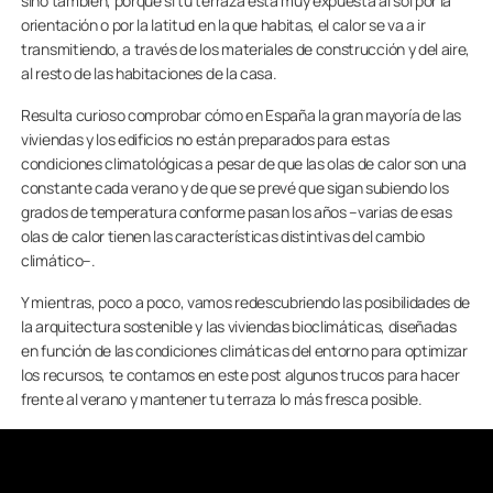
sino también, porque si tu terraza está muy expuesta al sol por la
orientación o por la latitud en la que habitas, el calor se va a ir
transmitiendo, a través de los materiales de construcción y del aire,
al resto de las habitaciones de la casa.
Resulta curioso comprobar cómo en España la gran mayoría de las
viviendas y los edificios no están preparados para estas
condiciones climatológicas a pesar de que las olas de calor son una
constante cada verano y de que se prevé que sigan subiendo los
grados de temperatura conforme pasan los años –varias de esas
olas de calor tienen las características distintivas del cambio
climático–.
Y mientras, poco a poco, vamos redescubriendo las posibilidades de
la arquitectura sostenible y las viviendas bioclimáticas, diseñadas
en función de las condiciones climáticas del entorno para optimizar
los recursos, te contamos en este post algunos trucos para hacer
frente al verano y mantener tu terraza lo más fresca posible.