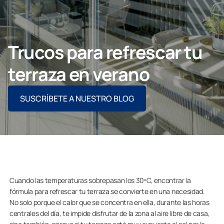
Contacto
Trucos para refrescar tu
PIDE ASESORAMIENTO AQUÍ
terraza en verano
SUSCRÍBETE A NUESTRO BLOG
Profesionales
Grupo Lumon
Tienda Online
Cuando las temperaturas sobrepasan los 30ºC, encontrar la
fórmula para refrescar tu terraza se convierte en una necesidad.
No solo porque el calor que se concentra en ella, durante las horas
centrales del día, te impide disfrutar de la zona al aire libre de casa,