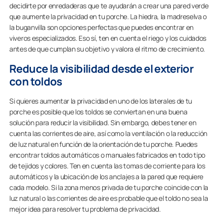
decidirte por enredaderas que te ayudarán a crear una pared verde
que aumente la privacidad en tu porche. La hiedra, la madreselva o
la buganvilla son opciones perfectas que puedes encontrar en
viveros especializados. Eso sí, ten en cuenta el riego y los cuidados
antes de que cumplan su objetivo y valora el ritmo de crecimiento.
Reduce la visibilidad desde el exterior
con toldos
Si quieres aumentar la privacidad en uno de los laterales de tu
porche es posible que los toldos se conviertan en una buena
solución para reducir la visibilidad. Sin embargo, debes tener en
cuenta las corrientes de aire, así como la ventilación o la reducción
de luz natural en función de la orientación de tu porche. Puedes
encontrar toldos automáticos o manuales fabricados en todo tipo
de tejidos y colores. Ten en cuenta las tomas de corriente para los
automáticos y la ubicación de los anclajes a la pared que requiere
cada modelo. Si la zona menos privada de tu porche coincide con la
luz natural o las corrientes de aire es probable que el toldo no sea la
mejor idea para resolver tu problema de privacidad.