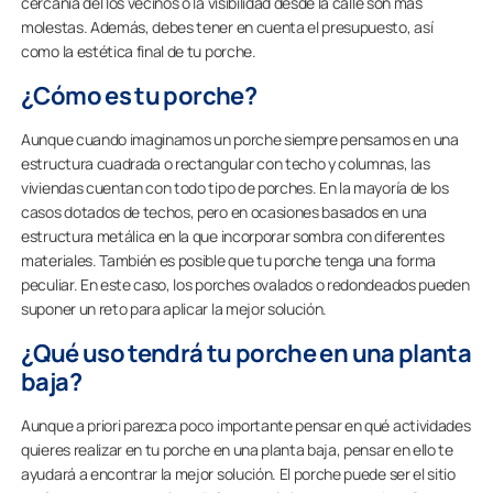
cercanía del los vecinos o la visibilidad desde la calle son más
molestas. Además, debes tener en cuenta el presupuesto, así
como la estética final de tu porche.
¿Cómo es tu porche?
Aunque cuando imaginamos un porche siempre pensamos en una
estructura cuadrada o rectangular con techo y columnas, las
viviendas cuentan con todo tipo de porches. En la mayoría de los
casos dotados de techos, pero en ocasiones basados en una
estructura metálica en la que incorporar sombra con diferentes
materiales. También es posible que tu porche tenga una forma
peculiar. En este caso, los porches ovalados o redondeados pueden
suponer un reto para aplicar la mejor solución.
¿Qué uso tendrá tu porche en una planta
baja?
Aunque a priori parezca poco importante pensar en qué actividades
quieres realizar en tu porche en una planta baja, pensar en ello te
ayudará a encontrar la mejor solución. El porche puede ser el sitio