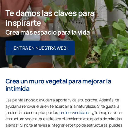
Te damos las claves para
inspirarte
Crea más espacio para la vida
¡ENTRA EN NUESTRA WEB!
Crea un muro vegetal para mejorar la
intimida
Las plantas no solo ayudan a aportar vida a tu porche. Además, te
ayudan a renovar el aire y te acercan a la naturaleza. Si te gusta la
jardinería puedes optar por los
jardines verticales
. ¿Te imaginas una
estructura vegetal que refresca el ambiente y te aparta de miradas
ajenas? Si no te atreves a integrar este tipo de estructuras, puedes