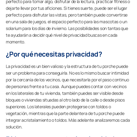
perfecto para tomar algo, disfrutar de la lectura, practicar fitness o
dejarte llevar por tus aficiones. Si tienes suerte, puede ser el lugar
perfecto para disfrutar las vistas, pero también puede convertirse
en una sala de juegos, el espacio perfecto para las mascotas o un
solarium para los días de invierno. Las posibilidades son tantas que
te ayudarán a decidir qué nivel de privacidad buscas en cada
momento.
¿Por qué necesitas privacidad?
La privacidad es un bien valioso y la estructura de tu porche puede
ser un problema para conseguirla. No es lo mismo buscar intimidad
por la cercanía de los vecinos, que necesitarla por el paso continuo
de personas frente a tu casa. Aunque puedes contar con vecinos
en los laterales de tu vivienda, también puedes ser visible desde
bloques o viviendas situadas al otro lado de la calle o desde pisos
superiores. Los laterales pueden protegerse con toldos o
vegetación, mientras que la parte delantera de tu porche puede
integrar acristalamiento o toldos. Más adelante analizaremos cada
solución.