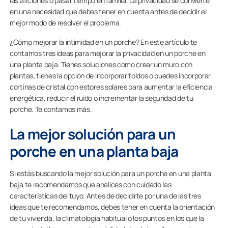
las aficiones o pasar tiempo en familia. La privacidad se convierte
en una necesidad que debes tener en cuenta antes de decidir el
mejor modo de resolver el problema.
¿Cómo mejorar la intimidad en un porche? En este artículo te
contamos tres ideas para mejorar la privacidad en un porche en
una planta baja. Tienes soluciones como crear un muro con
plantas; tienes la opción de incorporar toldos o puedes incorporar
cortinas de cristal con estores solares para aumentar la eficiencia
energética, reducir el ruido o incrementar la seguridad de tu
porche. Te contamos más.
La mejor solución para un
porche en una planta baja
Si estás buscando la mejor solución para un porche en una planta
baja te recomendamos que analices con cuidado las
características del tuyo. Antes de decidirte por una de las tres
ideas que te recomendamos, debes tener en cuenta la orientación
de tu vivienda, la climatología habitual o los puntos en los que la