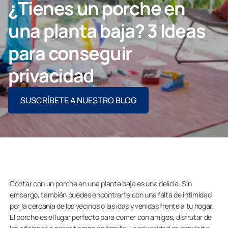
¿Tienes un porche en
Contacto
una planta baja? 3 Ideas
para conseguir
PIDE ASESORAMIENTO AQUÍ
privacidad
SUSCRÍBETE A NUESTRO BLOG
Profesionales
Grupo Lumon
Tienda Online
Contar con un porche en una planta baja es una delicia. Sin
embargo, también puedes encontrarte con una falta de intimidad
por la cercanía de los vecinos o las idas y venidas frente a tu hogar.
El porche es el lugar perfecto para comer con amigos, disfrutar de