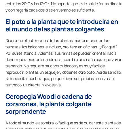
entre los 20ºC y los 12ºCz. No soporta que le dé sol de forma directa
y con regarla cada dos días en verano es suficiente.
El poto o la planta que te introducirá en
el mundo de las plantas colgantes
Dicen que el poto es una de las plantas más comunes en las
terrazas, los balcones, e incluso, prolifera en oficinas… ¿Por qué?
Por su resistencia. Además, sus ramas se pueden orientar hacia
donde queramos colocando una cuerda o una caña para que vayan
trepando. No requiere muchos cuidados y es muy fácil de
reproducir: plantas un esqueje y obtienes otro poto. Así de sencillo.
No necesita mucho agua, porque tiene sus propias reservas, ni
tampoco luz directa ni excesiva.
Ceropegia Woodi o cadena de
corazones, la planta colgante
sorprendente
A todo el mundo le asombra lo fácil que es de cuidar esta planta de