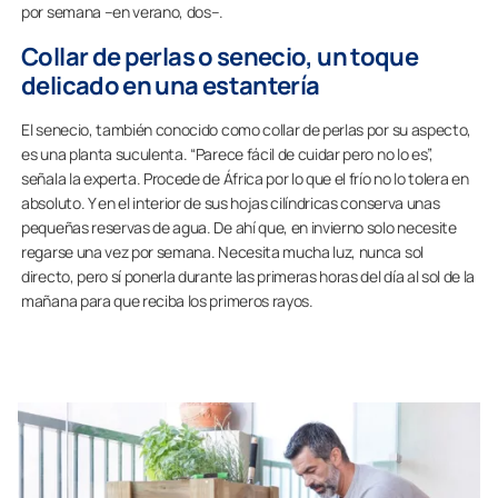
por semana –en verano, dos–.
Collar de perlas o senecio, un toque
delicado en una estantería
El senecio, también conocido como collar de perlas por su aspecto,
es una planta suculenta. “Parece fácil de cuidar pero no lo es”,
señala la experta. Procede de África por lo que el frío no lo tolera en
absoluto. Y en el interior de sus hojas cilíndricas conserva unas
pequeñas reservas de agua. De ahí que, en invierno solo necesite
regarse una vez por semana. Necesita mucha luz, nunca sol
directo, pero sí ponerla durante las primeras horas del día al sol de la
mañana para que reciba los primeros rayos.