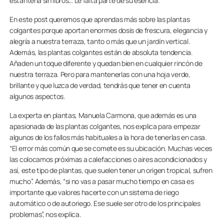
estantería sin libros… Le falta parte de su esencia.
En este post queremos que aprendas más sobre las plantas
colgantes porque aportan enormes dosis de frescura, elegancia y
alegría a nuestra terraza, tanto o más que un jardín vertical.
Además, las plantas colgantes están de absoluta tendencia.
Añaden un toque diferente y quedan bien en cualquier rincón de
nuestra terraza. Pero para mantenerlas con una hoja verde,
brillante y que luzca de verdad, tendrás que tener en cuenta
algunos aspectos.
La experta en plantas, Manuela Carmona, que además es una
apasionada de las plantas colgantes, nos explica para empezar
algunos de los fallos más habituales a la hora de tenerlas en casa.
“El error más común que se comete es su ubicación. Muchas veces
las colocamos próximas a calefacciones o aires acondicionados y
así, este tipo de plantas, que suelen tener un origen tropical, sufren
mucho”. Además, “si no vas a pasar mucho tiempo en casa es
importante que valores hacerte con un sistema de riego
automático o de autoriego. Ese suele ser otro de los principales
problemas”, nos explica.