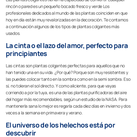
rincón o pared es un pequeño bocado fresco y verde Los
profesionales dedicados al mundo de las plantas coinciden en que
hoy en día están muy revalorizadas en la decoración. Te contamos
a continuación algunos de los tipos de plantas colgantes más
usados.
La cinta o el lazo del amor, perfecto para
principiantes
Las cintas son plantas colgantes perfectas para aquellos que no
han tenido una en su vida. ¿Por qué? Porque son muy resistentes y
las puedes colocar tanto en la sombra como en la semi sombra. Eso
sí, no toleran el sol directo. Y como aliciente, para que vayas
corriendo a por la tuya, es una de las plantas purificadoras del aire
del hogar más recomendables, según un estudio de la NASA. Para
mantenerla sana lo mejor es regarla cada diez días en invierno y dos
veces a la semana en primavera y verano.
El universo de los helechos está por
descubrir