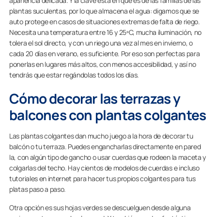
apariencia delicada. Y la clave está en que es de las familias de las
plantas suculentas, por lo que almacena el agua: digamos que se
auto protege en casos de situaciones extremas de falta de riego.
Necesita una temperatura entre 16 y 25ºC, mucha iluminación, no
tolera el sol directo, y con un riego una vez al mes en invierno, o
cada 20 días en verano, es suficiente. Por eso son perfectas para
ponerlas en lugares más altos, con menos accesibilidad, y así no
tendrás que estar regándolas todos los días.
Cómo decorar las terrazas y
balcones con plantas colgantes
Las plantas colgantes dan mucho juego a la hora de decorar tu
balcón o tu terraza. Puedes engancharlas directamente en pared
la, con algún tipo de gancho o usar cuerdas que rodeen la maceta y
colgarlas del techo. Hay cientos de modelos de cuerdas e incluso
tutoriales en internet para hacer tus propios colgantes para tus
platas paso a paso.
Otra opción es sus hojas verdes se descuelguen desde alguna