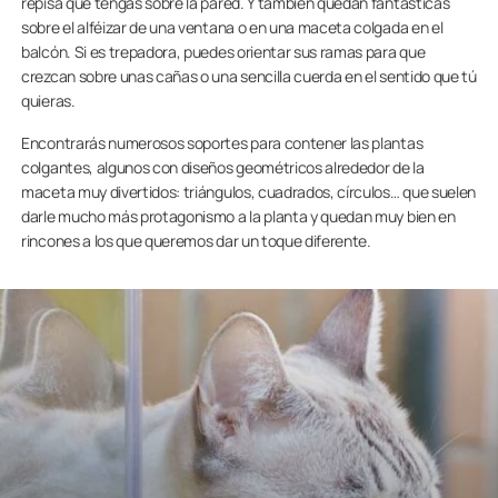
repisa que tengas sobre la pared. Y también quedan fantásticas
sobre el alféizar de una ventana o en una maceta colgada en el
balcón. Si es trepadora, puedes orientar sus ramas para que
crezcan sobre unas cañas o una sencilla cuerda en el sentido que tú
quieras.
Encontrarás numerosos soportes para contener las plantas
colgantes, algunos con diseños geométricos alrededor de la
maceta muy divertidos: triángulos, cuadrados, círculos… que suelen
darle mucho más protagonismo a la planta y quedan muy bien en
rincones a los que queremos dar un toque diferente.