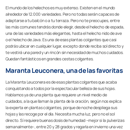
El mundo de los helechos es muy extenso. Existen en el mundo
alrededor de 12.000 variedades. Pero no todas serán capaces de
adaptarse a tu balcón o a tu terraza. Pero no te preocupes, entre
las más comunes tendrás donde elegir, desde el helecho de espada,
una de las variedades más elegantes, hasta el helecho nido de ave
o el helecho de Java. Es una de esas plantas colgantes que casi
podrás ubicar en cualquier lugar, excepto donde reciba sol directo y
te vestirá una pared y un rincón sin necesidad de muchos cuidados.
Quedan fantásticos en grandes cestas colgantes.
Maranta Leuconera, una de las favoritas
La Maranta Leuconera es de esas plantas colgantes que acaba
conquistando a todos por la espectacular belleza de sus hojas.
Hablamos ya de una planta que requiere un nivel medio de
cuidados, a la que llaman la planta de la oración, según nos explica
la experta en plantas colgantes, porque de noche despliega sus
hojas y las recoge por el día. Necesita mucha luz, pero no el sol
directo. Sí requiere buenas dosis de humedad –mejor si la pulverizas
semanalmente–, entre 20 y 28 grados y regarla en invierno una vez