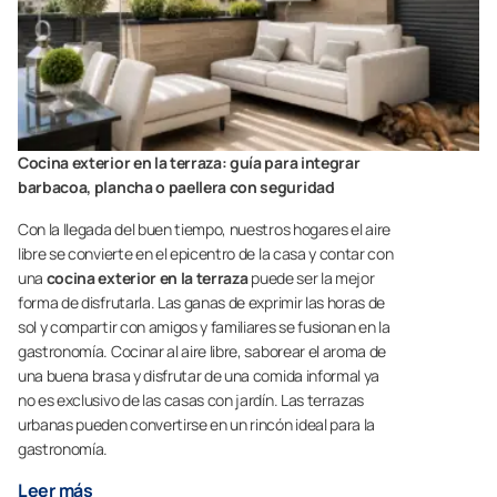
Cocina exterior en la terraza: guía para integrar
barbacoa, plancha o paellera con seguridad
Con la llegada del buen tiempo, nuestros hogares el aire
libre se convierte en el epicentro de la casa y contar con
una
cocina exterior en la terraza
puede ser la mejor
forma de disfrutarla. Las ganas de exprimir las horas de
sol y compartir con amigos y familiares se fusionan en la
gastronomía. Cocinar al aire libre, saborear el aroma de
una buena brasa y disfrutar de una comida informal ya
no es exclusivo de las casas con jardín. Las terrazas
urbanas pueden convertirse en un rincón ideal para la
gastronomía.
Leer más