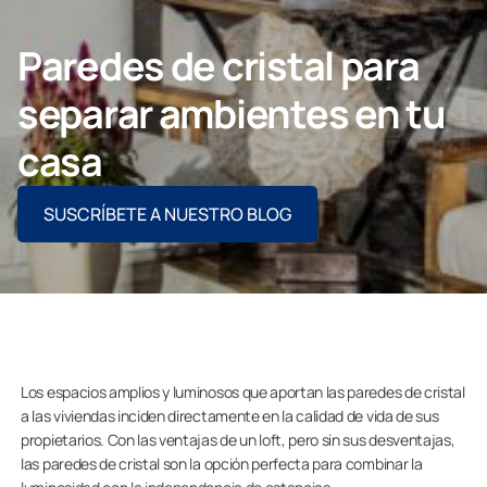
Contacto
Paredes de cristal para
separar ambientes en tu
PIDE ASESORAMIENTO AQUÍ
casa
SUSCRÍBETE A NUESTRO BLOG
Profesionales
Grupo Lumon
Tienda Online
Los espacios amplios y luminosos que aportan las paredes de cristal
a las viviendas inciden directamente en la calidad de vida de sus
propietarios. Con las ventajas de un loft, pero sin sus desventajas,
las paredes de cristal son la opción perfecta para combinar la