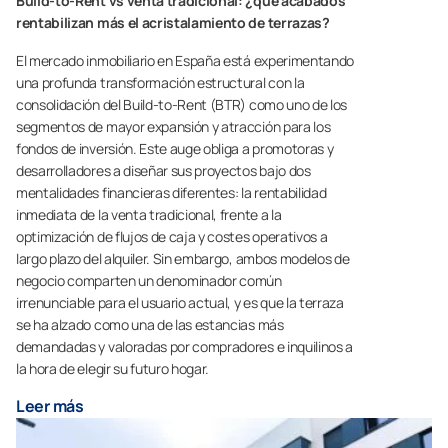
Build-to-Rent vs venta tradicional: ¿qué acabados
rentabilizan más el acristalamiento de terrazas?
El mercado inmobiliario en España está experimentando
una profunda transformación estructural con la
consolidación del Build-to-Rent (BTR) como uno de los
segmentos de mayor expansión y atracción para los
fondos de inversión. Este auge obliga a promotoras y
desarrolladores a diseñar sus proyectos bajo dos
mentalidades financieras diferentes: la rentabilidad
inmediata de la venta tradicional, frente a la
optimización de flujos de caja y costes operativos a
largo plazo del alquiler. Sin embargo, ambos modelos de
negocio comparten un denominador común
irrenunciable para el usuario actual, y es que la terraza
se ha alzado como una de las estancias más
demandadas y valoradas por compradores e inquilinos a
la hora de elegir su futuro hogar.
Leer más