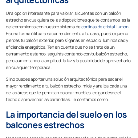
Una opción interesante para valorar, si cuentas con un balcón
estrecho en cualquiera de las disposiciones que te contamos, es la
del cerramiento con nuestro sistema de
cortinas de cristal Lumon
.
Es una forma útil para sacar rendimiento a tu casa, puesto que no
pierdes tu balcón exterior, pero sí ganas en espacio, luminosidad y
eficiencia energética. Ten en cuenta que no se trata de un
cerramiento estanco, seguirás contando con tu balcón estrecho,
pero aumentando la amplitud, la luz y la posibilidad de aprovecharlo
en cualquier temporada.
Si no puedes aportar una solución arquitectónica para sacar el
mayor rendimiento a tu balcón estrecho, mide y analiza cada una
de las áreas que te permitan colocar muebles, colgar desde el
techo o aprovechar las barandillas. Te contamos como.
La importancia del suelo en los
balcones estrechos