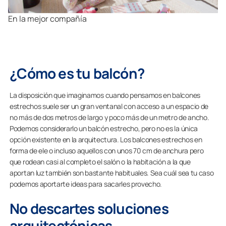
En la mejor compañía
¿Cómo es tu balcón?
La disposición que imaginamos cuando pensamos en balcones
estrechos suele ser un gran ventanal con acceso a un espacio de
no más de dos metros de largo y poco más de un metro de ancho.
Podemos considerarlo un balcón estrecho, pero no es la única
opción existente en la arquitectura. Los balcones estrechos en
forma de ele o incluso aquellos con unos 70 cm de anchura pero
que rodean casi al completo el salón o la habitación a la que
aportan luz también son bastante habituales. Sea cuál sea tu caso
podemos aportarte ideas para sacarles provecho.
No descartes soluciones
arquitectónicas