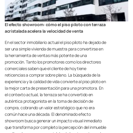
El efecto showroom: cómo el piso piloto con terraza
acristalada acelera la velocidad de venta
En el sector inmobiliario actual el piso piloto ha dejado de
ser una simple vivienda de muestra para convertirse en
la herramienta de ventas más potente de una
promoción. Tanto los promotores como los directores
comerciales saben que el cliente de hoy tiene
reticencias a comprar sobre plano. La búsqueda de la
experiencia y la calidad de vida convierte al piso piloto en
la mejor carta de presentación para una promotora. En
el contexto actual, la terraza se ha convertido en
auténtica protagonista en la toma de decisión de
compra, cobrando un valor estratégico que no era
común hace una década. El denominado efecto
showroom busca generar un impacto visual inmediato
que transforma por completo la percepción del inmueble