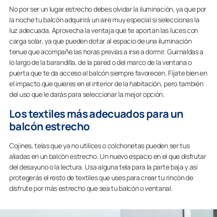
No por ser un lugar estrecho debes olvidar la iluminación, ya que por
la noche tu balcón adquirirá un aire muy especial si seleccionas la
luz adecuada. Aprovecha la ventaja que te aportan las luces con
carga solar, ya que pueden dotar al espacio de una iluminación
tenue que acompañe las horas previas a irse a dormir. Guirnaldas a
lo largo de la barandilla, de la pared o del marco de la ventana o
puerta que te da acceso al balcón siempre favorecen. Fíjate bien en
el impacto que quieres en el interior de la habitación, pero también
del uso que le darás para seleccionar la mejor opción.
Los textiles más adecuados para un
balcón estrecho
Cojines, telas que ya no utilices o colchonetas pueden ser tus
aliadas en un balcón estrecho. Un nuevo espacio en el que disfrutar
del desayuno o la lectura. Usa alguna tela para la parte baja y así
protegerás el resto de textiles que uses para crear tu rincón de
disfrute por más estrecho que sea tu balcón o ventanal.