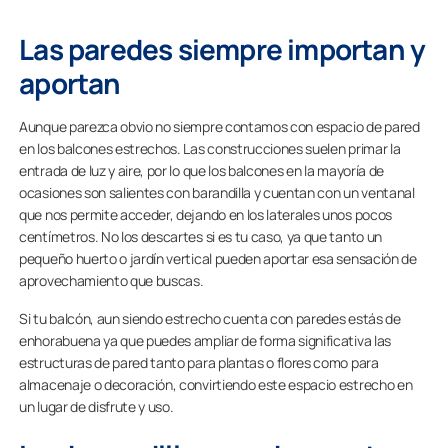
Las paredes siempre importan y
aportan
Aunque parezca obvio no siempre contamos con espacio de pared
en los balcones estrechos. Las construcciones suelen primar la
entrada de luz y aire, por lo que los balcones en la mayoría de
ocasiones son salientes con barandilla y cuentan con un ventanal
que nos permite acceder, dejando en los laterales unos pocos
centímetros. No los descartes si es tu caso, ya que tanto un
pequeño huerto o jardín vertical pueden aportar esa sensación de
aprovechamiento que buscas.
Si tu balcón, aun siendo estrecho cuenta con paredes estás de
enhorabuena ya que puedes ampliar de forma significativa las
estructuras de pared tanto para plantas o flores como para
almacenaje o decoración, convirtiendo este espacio estrecho en
un lugar de disfrute y uso.