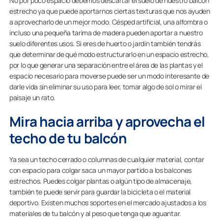
No por poco espacio debemos descartar el suelo de nuestro balcón
estrecho ya que puede aportarnos ciertas texturas que nos ayuden
a aprovecharlo de un mejor modo. Césped artificial, una alfombra o
incluso una pequeña tarima de madera pueden aportar a nuestro
suelo diferentes usos. Si eres de huerto o jardín también tendrás
que determinar de qué modo estructurarlo en un espacio estrecho,
por lo que generar una separación entre el área de las plantas y el
espacio necesario para moverse puede ser un modo interesante de
darle vida sin eliminar su uso para leer, tomar algo de sol o mirar el
paisaje un rato.
Mira hacia arriba y aprovecha el
techo de tu balcón
Ya sea un techo cerrado o columnas de cualquier material, contar
con espacio para colgar saca un mayor partido a los balcones
estrechos. Puedes colgar plantas o algún tipo de almacenaje,
también te puede servir para guardar la bicicleta o el material
deportivo. Existen muchos soportes en el mercado ajustados a los
materiales de tu balcón y al peso que tenga que aguantar.