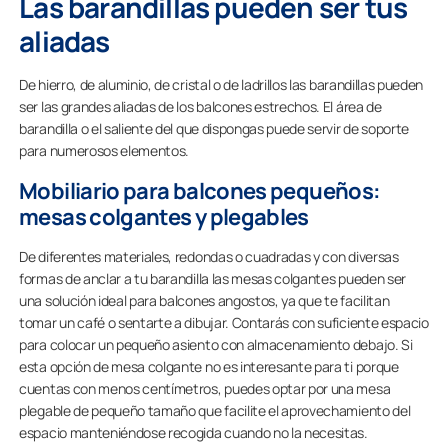
Las barandillas pueden ser tus
aliadas
De hierro, de aluminio, de cristal o de ladrillos las barandillas pueden
ser las grandes aliadas de los balcones estrechos. El área de
barandilla o el saliente del que dispongas puede servir de soporte
para numerosos elementos.
Mobiliario para balcones pequeños:
mesas colgantes y plegables
De diferentes materiales, redondas o cuadradas y con diversas
formas de anclar a tu barandilla las mesas colgantes pueden ser
una solución ideal para balcones angostos, ya que te facilitan
tomar un café o sentarte a dibujar. Contarás con suficiente espacio
para colocar un pequeño asiento con almacenamiento debajo. Si
esta opción de mesa colgante no es interesante para ti porque
cuentas con menos centímetros, puedes optar por una mesa
plegable de pequeño tamaño que facilite el aprovechamiento del
espacio manteniéndose recogida cuando no la necesitas.