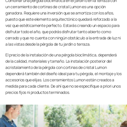
Combinar una pérgola bioclimática en el jardín o en la terraza con
un cerramiento de cortinas de cristal Lumon es una opción
ganadora. Requiere una inversión que se amortiza con los años,
puesto que este elemento arquitectónico quedará reforzado a la
vez que estéticamente perfecto. Estarás creando un espacio para
disfrutar todo el año, que podrás disfrutar tanto abierto como
cerrado y que no cuenta con ningún obstáculo a la entrada de luz ni
a las vistas desde la pérgola de tu jardín o terraza.
El precio de la instalación de una pérgola bioclimática, dependerá
de la calidad, materiales y tamaño. La instalación posterior del
acristalamiento de la pérgola con cortinas de cristal Lumon
dependerá también del diseño ideal para tu pérgola, el montaje y los
accesorios que elijas. Los cerramientos Lumon están creados a
medida para cada cliente. De ahí que no se especifique a priori unos
precios fijos ni productos terminados.