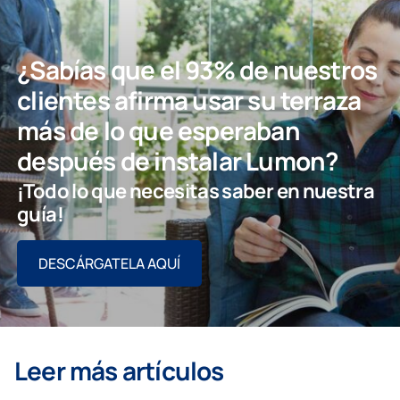
¿Sabías que el 93% de nuestros
clientes afirma usar su terraza
más de lo que esperaban
después de instalar Lumon?
¡Todo lo que necesitas saber en nuestra
guía!
DESCÁRGATELA AQUÍ
Leer más artículos