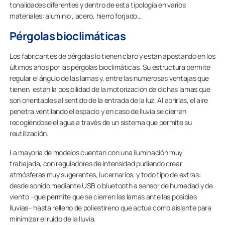
tonalidades diferentes y dentro de esta tipología en varios
materiales: aluminio , acero, hierro forjado…
Pérgolas bioclimáticas
Los fabricantes de pérgolas lo tienen claro y están apostando en los
últimos años por las pérgolas bioclimáticas. Su estructura permite
regular el ángulo de las lamas y, entre las numerosas ventajas que
tienen, están la posibilidad de la motorización de dichas lamas que
son orientables al sentido de la entrada de la luz. Al abrirlas, el aire
penetra ventilando el espacio y en caso de lluvia se cierran
recogiéndose el agua a través de un sistema que permite su
reutilización.
La mayoría de modelos cuentan con una iluminación muy
trabajada, con reguladores de intensidad pudiendo crear
atmósferas muy sugerentes, lucernarios, y todo tipo de extras:
desde sonido mediante USB o bluetooth a sensor de humedad y de
viento –que permite que se cierren las lamas ante las posibles
lluvias– hasta relleno de poliestireno que actúa como aislante para
minimizar el ruido de la lluvia.