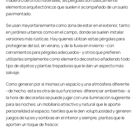
madera o de otros materiales, las pérgolas son básicamente
elementos arquitectónicos que suelen ir acompañado de un suelo
pavimentado.
Se usan mayoritariamente como zona de estar en el exterior, tanto
en jardines urbanos como en el campo, donde se suelen instalar
versiones más rústicas. Hay quienes utilizan estas pérgolas para
protegerse del sol, en verano, y de la lluvia en invierno –con
cerramientos para pérgolas adecuados– y otros que prefieren
utilizarlas simplemente como elemento decorativo añadiendo todo
tipo de objetos y plantas trepadoras que le dan un aspecto más
salvaje.
Como generan por sí mismas un espacio y una atmósfera diferente
–de hecho, esta es otra de sus funciones: diferenciar ambientes– a
la hora de decorarlas se puede jugar con una iluminación sugerente
para las noches; un mobiliario atractivo y natural que le aporte
personalidad al espacio; textiles que le den voluptuosidad y generen
juegos de luces y sombras en el interior y siempre, plantas que le
aporten un toque de frescor.