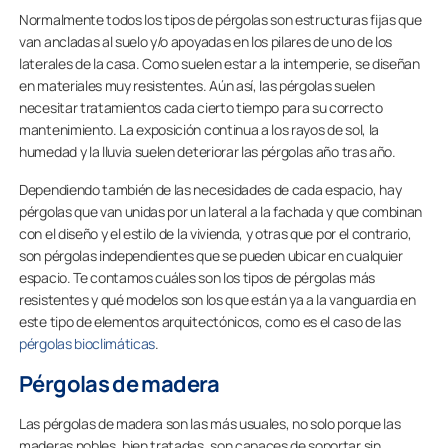
Normalmente todos los tipos de pérgolas son estructuras fijas que
van ancladas al suelo y/o apoyadas en los pilares de uno de los
laterales de la casa. Como suelen estar a la intemperie, se diseñan
en materiales muy resistentes. Aún así, las pérgolas suelen
necesitar tratamientos cada cierto tiempo para su correcto
mantenimiento. La exposición continua a los rayos de sol, la
humedad y la lluvia suelen deteriorar las pérgolas año tras año.
Dependiendo también de las necesidades de cada espacio, hay
pérgolas que van unidas por un lateral a la fachada y que combinan
con el diseño y el estilo de la vivienda, y otras que por el contrario,
son pérgolas independientes que se pueden ubicar en cualquier
espacio. Te contamos cuáles son los tipos de pérgolas más
resistentes y qué modelos son los que están ya a la vanguardia en
este tipo de elementos arquitectónicos, como es el caso de las
pérgolas bioclimáticas
.
Pérgolas de madera
Las pérgolas de madera son las más usuales, no solo porque las
maderas nobles, bien tratadas, son capaces de soportar sin