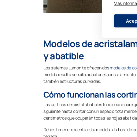
Más informa
Acep
Modelos de acristalami
y abatible
Los sistemas Lumon te ofrecen dos
modelos de cor
medida resulta sencillo adaptar el acristalamiento
también estructuras curvadas.
Cómo funcionan las cortin
Las cortinas de cristal abatibles funcionan sobre gu
siguiente hasta contar con un espacio totalmente a
centímetros que ocuparán todas las hojas abatidas 
Debes tener en cuenta esta medida a la hora de colo
terraza.