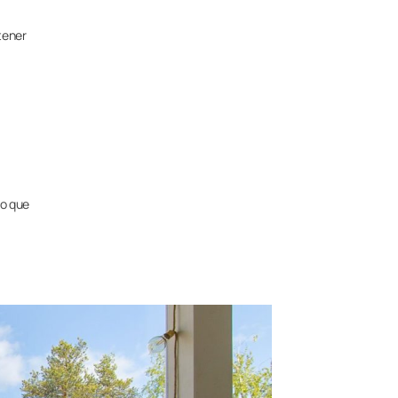
tener
to que