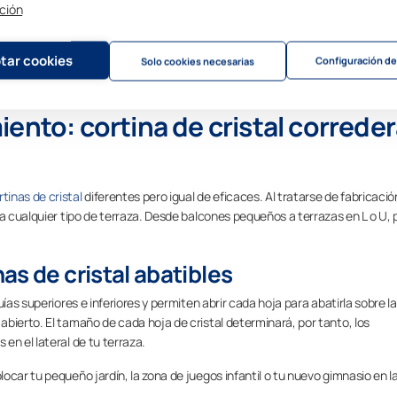
ción
tar cookies
Configuración de
Solo cookies necesarias
ento: cortina de cristal correde
tinas de cristal
diferentes pero igual de eficaces. Al tratarse de fabricació
 a cualquier tipo de terraza. Desde balcones pequeños a terrazas en L o U, 
as de cristal abatibles
ías superiores e inferiores y permiten abrir cada hoja para abatirla sobre la
bierto. El tamaño de cada hoja de cristal determinará, por tanto, los
en el lateral de tu terraza.
car tu pequeño jardín, la zona de juegos infantil o tu nuevo gimnasio en l