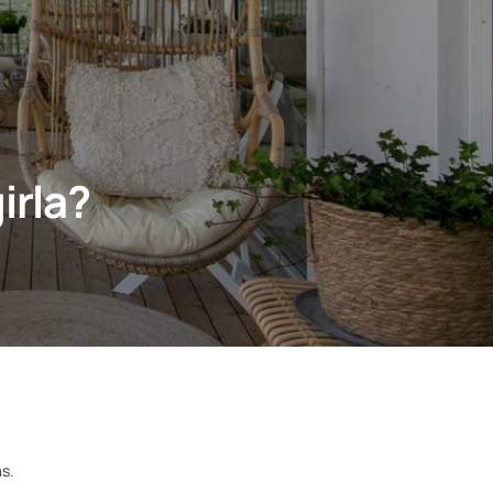
irla?
as.