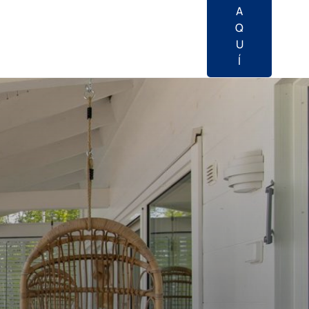
A
Q
U
Í