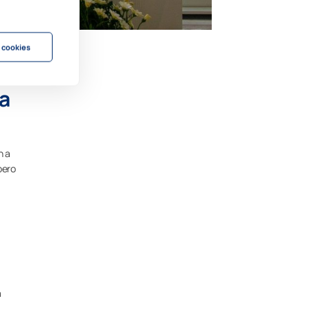
 cookies
ra
n a
pero
a