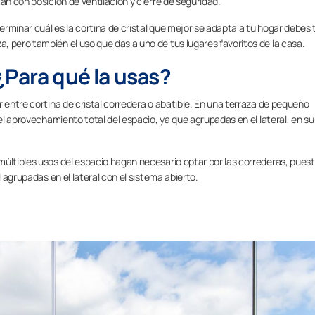
an con posición de ventilación y cierre de seguridad.
rminar cuál es la cortina de cristal que mejor se adapta a tu hogar debes 
 pero también el uso que das a uno de tus lugares favoritos de la casa.
¿Para qué la usas?
r entre cortina de cristal corredera o abatible. En una terraza de pequeño
 el aprovechamiento total del espacio, ya que agrupadas en el lateral, en su
múltiples usos del espacio hagan necesario optar por las correderas, pues
l agrupadas en el lateral con el sistema abierto.