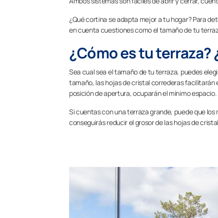
Ambos sistemas son fáciles de abrir y cerrar, cuent
¿Qué cortina se adapta mejor a tu hogar? Para dete
en cuenta cuestiones como el tamaño de tu terraza,
¿Cómo es tu terraza? 
Sea cual sea el tamaño de tu terraza, puedes elegi
tamaño, las hojas de cristal correderas facilitarán
posición de apertura, ocuparán el mínimo espacio.
Si cuentas con una terraza grande, puede que los 
conseguirás reducir el grosor de las hojas de crista