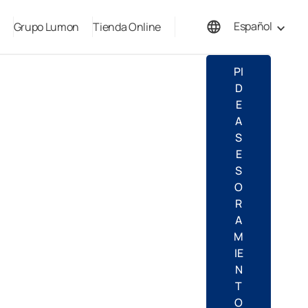
Español
Grupo Lumon
Tienda Online
English
PI
D
E
A
S
E
S
O
R
A
M
IE
N
T
O