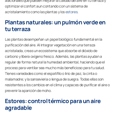
adicionales que pueden mejorar la calidad del aire en tu terraza y
optimizar el confort aun contando con un sistema de
acristalamiento como las plantas y los
estores
.
Plantas naturales: un pulmón verde en
tu terraza
Las plantas desempeñan un papel biológico fundamental en la
purificación del aire. Al integrar vegetación en una terraza
acristalada, creas un ecosistema que absorbe el dióxido de
carbono y libera oxígeno fresco. Además, las plantas ayudan a
regular de forma natural la humedad ambiental, haciendo que el
proceso para ventilar sea mucho más beneficioso para tu salud.
Tienes variedades como el espatifilo o lirio de paz, la cinta o
malamadre; y la sansevieria o lengua de suegra. Todas ellas son
resistentes a los cambios en el clima y capaces de purificar el aire o
prevenir la aparición de moho.
Estores: control térmico para un aire
agradable