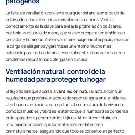
patógenos
La falta de ventilación convierte cualquier estancia en el caldo de
cultivo ideal para elementos invisibles pero dañinos. Ventilar
correctamente es la clave para evitar la proliferación de ácaros,
bacterias y esporas de moho, que suelen prosperar en ambientes
cerrados y húmedos. Al renovar el aire, oxigenas el espacio, reduces
la carga de alérgenos y garantizas un entorno mucho más
saludable para toda la familia, especialmente si hay personas con
problemas respiratorios o alergias en tu casa.
Ventilación natural: control de la
humedad para proteger tu hogar
El flujo de aire que aporta la
ventilación natural
actúa como un
regulador que previene el exceso de vapor de agua en el ambiente.
Una buena ventilación protege tanto la estructura de la vivienda
como los muebles y textiles, evitando que la humedad se condense
en las paredes o penetre en los tejidos. Al mantener el aire en
movimiento, impides que los materiales se deterioren
prematuramente, asegurando que todo se conserve en perfecto