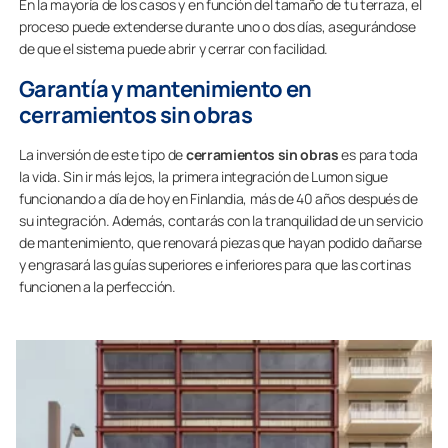
En la mayoría de los casos y en función del tamaño de tu terraza, el
proceso puede extenderse durante uno o dos días, asegurándose
de que el sistema puede abrir y cerrar con facilidad.
Garantía y mantenimiento en
cerramientos sin obras
La inversión de este tipo de
cerramientos sin obras
es para toda
la vida. Sin ir más lejos, la primera integración de Lumon sigue
funcionando a día de hoy en Finlandia, más de 40 años después de
su integración. Además, contarás con la tranquilidad de un servicio
de mantenimiento, que renovará piezas que hayan podido dañarse
y engrasará las guías superiores e inferiores para que las cortinas
funcionen a la perfección.