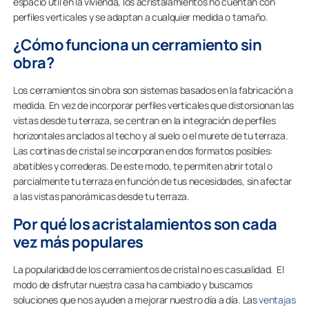
espacio útil en la vivienda, los acristalamientos no cuentan con
perfiles verticales y se adaptan a cualquier medida o tamaño.
¿Cómo funciona un cerramiento sin
obra?
Los cerramientos sin obra son sistemas basados en la fabricación a
medida. En vez de incorporar perfiles verticales que distorsionan las
vistas desde tu terraza, se centran en la integración de perfiles
horizontales anclados al techo y al suelo o el murete de tu terraza.
Las cortinas de cristal se incorporan en dos formatos posibles:
abatibles y correderas. De este modo, te permiten abrir total o
parcialmente tu terraza en función de tus necesidades, sin afectar
a las vistas panorámicas desde tu terraza.
Por qué los acristalamientos son cada
vez más populares
La popularidad de los cerramientos de cristal no es casualidad. El
modo de disfrutar nuestra casa ha cambiado y buscamos
soluciones que nos ayuden a mejorar nuestro día a día. Las
ventajas