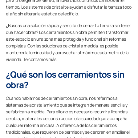
para protegerla del viento, la lluvia o los continuos cambios en el
tiempo. Los sistemas de cristal te ayudan a disfrutar la terraza todo
el año sin alterar la estética del edificio.
¿Buscas una solución rápida y sencilla de cerrar tu terraza sin tener
que hacer obras? Los cerramientos sin obra permiten transformar
este espacio en una zona más protegida y funcional sin reformas
complejas. Con las soluciones de cristal a medida, es posible
mantener la luminosidad y aprovechar al máximo cada metro de la
vivienda. Te contamos más.
¿Qué son los cerramientos sin
obra?
Cuando hablamos de cerramientos sin obra, nos referimos a
sistemas de acristalamiento que se integran de manera sencilla y
se fabrican a medida. Para ello no es necesario recurrir a licencias
de obra, materiales de construcción o la suciedad que acompaña
cualquier reforma en casa. A diferencia de los cerramientos
tradicionales, que requieren de permisos y se centran en ampliar el