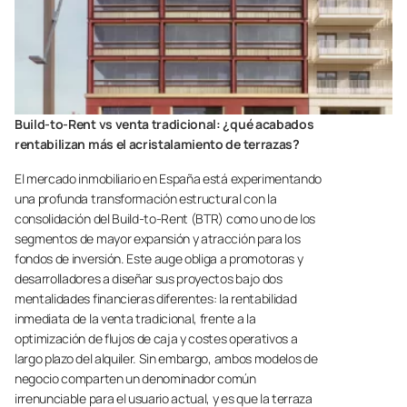
Build-to-Rent vs venta tradicional: ¿qué acabados
rentabilizan más el acristalamiento de terrazas?
El mercado inmobiliario en España está experimentando
una profunda transformación estructural con la
consolidación del Build-to-Rent (BTR) como uno de los
segmentos de mayor expansión y atracción para los
fondos de inversión. Este auge obliga a promotoras y
desarrolladores a diseñar sus proyectos bajo dos
mentalidades financieras diferentes: la rentabilidad
inmediata de la venta tradicional, frente a la
optimización de flujos de caja y costes operativos a
largo plazo del alquiler. Sin embargo, ambos modelos de
negocio comparten un denominador común
irrenunciable para el usuario actual, y es que la terraza