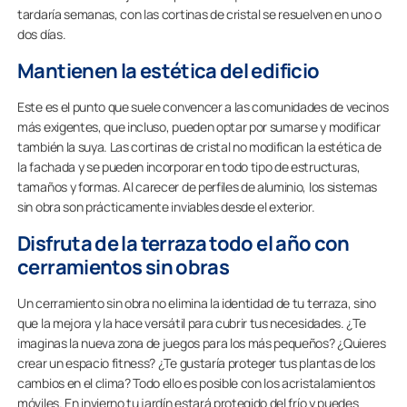
tardaría semanas, con las cortinas de cristal se resuelven en uno o
dos días.
Mantienen la estética del edificio
Este es el punto que suele convencer a las comunidades de vecinos
más exigentes, que incluso, pueden optar por sumarse y modificar
también la suya. Las cortinas de cristal no modifican la estética de
la fachada y se pueden incorporar en todo tipo de estructuras,
tamaños y formas. Al carecer de perfiles de aluminio, los sistemas
sin obra son prácticamente inviables desde el exterior.
Disfruta de la terraza todo el año con
cerramientos sin obras
Un cerramiento sin obra no elimina la identidad de tu terraza, sino
que la mejora y la hace versátil para cubrir tus necesidades. ¿Te
imaginas la nueva zona de juegos para los más pequeños? ¿Quieres
crear un espacio fitness? ¿Te gustaría proteger tus plantas de los
cambios en el clima? Todo ello es posible con los acristalamientos
móviles. En invierno tu jardín estará protegido del frío y puedes