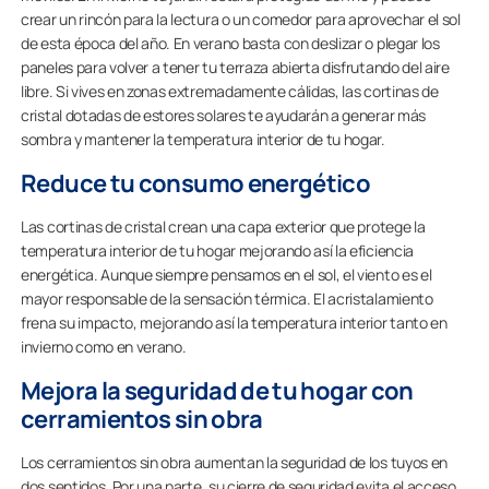
crear un rincón para la lectura o un comedor para aprovechar el sol
de esta época del año. En verano basta con deslizar o plegar los
paneles para volver a tener tu terraza abierta disfrutando del aire
libre. Si vives en zonas extremadamente cálidas, las cortinas de
cristal dotadas de estores solares te ayudarán a generar más
sombra y mantener la temperatura interior de tu hogar.
Reduce tu consumo energético
Las cortinas de cristal crean una capa exterior que protege la
temperatura interior de tu hogar mejorando así la eficiencia
energética. Aunque siempre pensamos en el sol, el viento es el
mayor responsable de la sensación térmica. El acristalamiento
frena su impacto, mejorando así la temperatura interior tanto en
invierno como en verano.
Mejora la seguridad de tu hogar con
cerramientos sin obra
Los cerramientos sin obra aumentan la seguridad de los tuyos en
dos sentidos. Por una parte, su cierre de seguridad evita el acceso