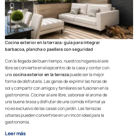
Cocina exterior en la terraza: guía para integrar
barbacoa, plancha o paellera con seguridad
Con la llegada del buen tiempo, nuestros hogares el aire
libre se convierte en el epicentro de la casa y contar con
una
cocina exterior en la terraza
puede ser la mejor
forma de disfrutarla. Las ganas de exprimir las horas de
sol y compartir con amigos y familiares se fusionan en la
gastronomía. Cocinar al aire libre, saborear el aroma de
una buena brasa y disfrutar de una comida informal ya
no es exclusivo de las casas con jardín. Las terrazas
urbanas pueden convertirse en un rincón ideal para la
gastronomía.
Leer más